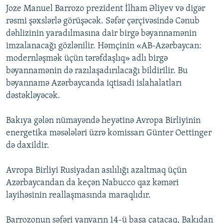
Joze Manuel Barrozo prezident İlham Əliyev və digər
İNFOQRAFIKA
AZƏRBAYCAN ƏDƏBIYYATI KITABXANASI
MISSIYAMIZ
BIZI IZLƏ
rəsmi şəxslərlə görüşəcək. Səfər çərçivəsində Cənub
KARIKATURA
İSLAM VƏ DEMOKRATIYA
PEŞƏ ETIKASI VƏ JURNALISTIKA STANDARTLARIMIZ
dəhlizinin yaradılmasına dair birgə bəyannamənin
imzalanacağı gözlənilir. Həmçinin «AB-Azərbaycan:
İZ - MƏDƏNIYYƏT PROQRAMI
MATERIALLARIMIZDAN ISTIFADƏ
modernləşmək üçün tərəfdaşlıq» adlı birgə
AZADLIQRADIOSU MOBIL TELEFONUNUZDA
RFE/RL-in bütün saytları
bəyannamənin də razılaşadırılacağı bildirilir. Bu
BIZIMLƏ ƏLAQƏ
bəyannamə Azərbaycanda iqtisadi islahalatları
dəstəkləyəcək.
XƏBƏR BÜLLETENLƏRIMIZ
Bakıya gələn nümayəndə heyətinə Avropa Birliyinin
energetika məsələləri üzrə komissarı Günter Oettinger
də daxildir.
Avropa Birliyi Rusiyadan asılılığı azaltmaq üçün
Azərbaycandan da keçən Nabucco qaz kəməri
layihəsinin reallaşmasında maraqlıdır.
Barrozonun səfəri yanvarın 14-ü başa çatacaq, Bakıdan