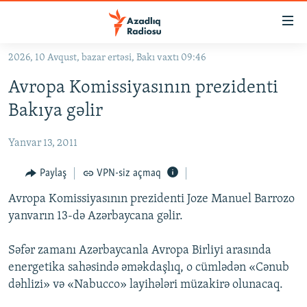
Keçid
linkləri
Əsas
2026, 10 Avqust, bazar ertəsi, Bakı vaxtı 09:46
məzmuna
GÜNDƏM
Avropa Komissiyasının prezidenti
qayıt
#İZAHLA
Əsas
Bakıya gəlir
KORRUPSIOMETR
naviqasiyaya
qayıt
Yanvar 13, 2011
#ƏSLINDƏ
Axtarışa
FƏRQƏ BAX
Paylaş
VPN-siz açmaq
keç
QANUNI DOĞRU
Avropa Komissiyasının prezidenti Joze Manuel Barrozo
yanvarın 13-də Azərbaycana gəlir.
ARAŞDIRMA
MULTIMEDIA
Səfər zamanı Azərbaycanla Avropa Birliyi arasında
energetika sahəsində əməkdaşlıq, o cümlədən «Cənub
RADIO ARXIV
VIDEO
dəhlizi» və «Nabucco» layihələri müzakirə olunacaq.
HAQQIMIZDA
FOTOQALEREYA
OXU ZALI