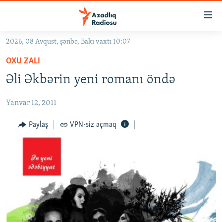
Keçid
linkləri
Əsas
2026, 08 Avqust, şənbə, Bakı vaxtı 10:07
məzmuna
GÜNDƏM
OXU ZALI
qayıt
#İZAHLA
Əsas
Əli Əkbərin yeni romanı öndə
KORRUPSIOMETR
naviqasiyaya
qayıt
Yanvar 12, 2011
#ƏSLINDƏ
Axtarışa
FƏRQƏ BAX
Paylaş
VPN-siz açmaq
keç
QANUNI DOĞRU
ARAŞDIRMA
MULTIMEDIA
RADIO ARXIV
VIDEO
HAQQIMIZDA
FOTOQALEREYA
OXU ZALI