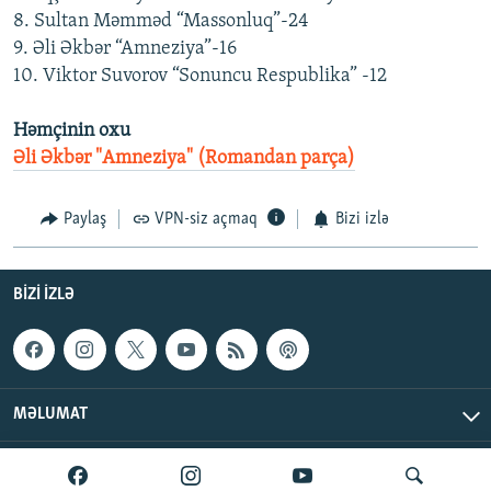
8. Sultan Məmməd “Massonluq”-24
9. Əli Əkbər “Amneziya”-16
10. Viktor Suvorov “Sonuncu Respublika” -12
Həmçinin oxu
Əli Əkbər "Amneziya" (Romandan parça)
Paylaş
VPN-siz açmaq
Bizi izlə
BIZI IZLƏ
MƏLUMAT
AzadlıqRadiosu © 2026 Inc. | Bütün hüquqlar qorunur