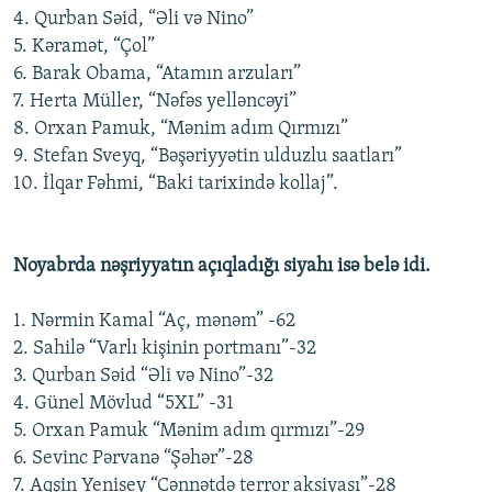
4. Qurban Səid, “Əli və Nino”
5. Kəramət, “Çol”
6. Barak Obama, “Atamın arzuları”
7. Herta Müller, “Nəfəs yelləncəyi”
8. Orxan Pamuk, “Mənim adım Qırmızı”
9. Stefan Sveyq, “Bəşəriyyətin ulduzlu saatları”
10. İlqar Fəhmi, “Baki tarixində kollaj”.
Noyabrda nəşriyyatın açıqladığı siyahı isə belə idi.
1. Nərmin Kamal “Aç, mənəm” -62
2. Sahilə “Varlı kişinin portmanı”-32
3. Qurban Səid “Əli və Nino”-32
4. Günel Mövlud “5XL” -31
5. Orxan Pamuk “Mənim adım qırmızı”-29
6. Sevinc Pərvanə “Şəhər”-28
7. Aqşin Yenisey “Cənnətdə terror aksiyası”-28