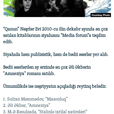
İNFOQRAFIKA
AZƏRBAYCAN ƏDƏBIYYATI KITABXANASI
MISSIYAMIZ
BIZI IZLƏ
KARIKATURA
İSLAM VƏ DEMOKRATIYA
PEŞƏ ETIKASI VƏ JURNALISTIKA STANDARTLARIMIZ
İZ - MƏDƏNIYYƏT PROQRAMI
MATERIALLARIMIZDAN ISTIFADƏ
“Qanun” Nəşrlər Evi 2010-cu ilin dekabr ayında ən çox
AZADLIQRADIOSU MOBIL TELEFONUNUZDA
RFE/RL-in bütün saytları
satılan kitablarının siyahısını “Media forum”a təqdim
BIZIMLƏ ƏLAQƏ
edib.
XƏBƏR BÜLLETENLƏRIMIZ
Siyahıda həm publisistik, həm də bədii əsərlər yer alıb.
Bədii əsərlərdən ay ərzində ən çox Əli Əkbərin
"Amneziya" romanı satılıb.
Ümumilikdə isə nəşriyyatın açıqladığı reytinq belədir.
1. Sultan Məmmədov, “Masonluq”
2. Əli Əkbər, “Amneziya”
3. M.Ə.Rəsulzadə, “Stalinlə ixtilal xatirələri”