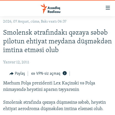
Keçid
linkləri
Əsas
2026, 07 Avqust, cümə, Bakı vaxtı 06:37
məzmuna
GÜNDƏM
Smolensk ətrafındakı qəzaya səbəb
qayıt
#İZAHLA
Əsas
pilotun ehtiyat meydana düşməkdən
KORRUPSIOMETR
naviqasiyaya
imtina etməsi olub
qayıt
#ƏSLINDƏ
Axtarışa
Yanvar 12, 2011
FƏRQƏ BAX
keç
QANUNI DOĞRU
Paylaş
VPN-siz açmaq
ARAŞDIRMA
Mərhum Polşa prezidenti Lex Kaçinski və Polşa
nümayəndə heyətini aparan təyyarənin
MULTIMEDIA
RADIO ARXIV
VIDEO
Smolensk ətrafında qəzaya düşməsinə səbəb, heyətin
ehtiyat aerodroma düşməkdən imtina eləməsi olub.
HAQQIMIZDA
FOTOQALEREYA
OXU ZALI