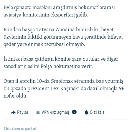
İNFOQRAFIKA
AZƏRBAYCAN ƏDƏBIYYATI KITABXANASI
MISSIYAMIZ
Belə qənaətə məsələni araşdırmış hökumətlərarası
BIZI IZLƏ
aviasiya komitəsinin ekspertləri gəlib.
KARIKATURA
İSLAM VƏ DEMOKRATIYA
PEŞƏ ETIKASI VƏ JURNALISTIKA STANDARTLARIMIZ
İZ - MƏDƏNIYYƏT PROQRAMI
MATERIALLARIMIZDAN ISTIFADƏ
Bundan başqa Tatyana Anodina bildirib ki, heyət
üzvlərinin faktiki görünməyən hava şəraitində kifayət
AZADLIQRADIOSU MOBIL TELEFONUNUZDA
RFE/RL-in bütün saytları
qədər yerə enmək təcrübəsi olmayıb.
BIZIMLƏ ƏLAQƏ
XƏBƏR BÜLLETENLƏRIMIZ
İstintaqı başa çatdıran komitə qara qutular və digər
sənədlərin əslini Polşa hökumətinə verir.
Ötən il aprelin 10-da Smolensk ətrafında baş veürmiş
bu qəzada prezident Lex Kaçinski də daxil olmaqla 96
nəfər öldü.
Paylaş
VPN-siz açmaq
Bizi izlə
This item is part of