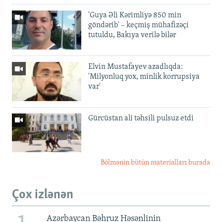
'Guya Əli Kərimliyə 850 min
göndərib' – keçmiş mühafizəçi
tutuldu, Bakıya verilə bilər
Elvin Mustafayev azadlıqda:
'Milyonluq yox, minlik korrupsiya
var'
Gürcüstan ali təhsili pulsuz etdi
Bölmənin bütün materialları burada
Çox izlənən
Azərbaycan Bəhruz Həsənlinin