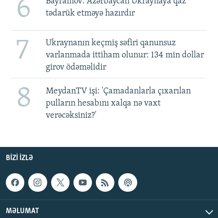
6
Bayramov: Azərbaycan Ukraynaya qaz
tədarük etməyə hazırdır
7
Ukraynanın keçmiş səfiri qanunsuz
varlanmada ittiham olunur: 134 min dollar
girov ödəməlidir
8
MeydanTV işi: 'Çamadanlarla çıxarılan
pulların hesabını xalqa nə vaxt
verəcəksiniz?'
BIZI IZLƏ
MƏLUMAT