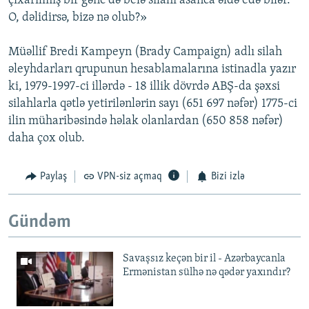
çıxarılmış bir gənc də belə silahı asanca əldə edə bilər.
O, dəlidirsə, bizə nə olub?»
Müəllif Bredi Kampeyn (Brady Campaign) adlı silah
əleyhdarları qrupunun hesablamalarına istinadla yazır
ki, 1979-1997-ci illərdə - 18 illik dövrdə ABŞ-da şəxsi
silahlarla qətlə yetirilənlərin sayı (651 697 nəfər) 1775-ci
ilin müharibəsində həlak olanlardan (650 858 nəfər)
daha çox olub.
Paylaş
VPN-siz açmaq
Bizi izlə
Gündəm
Savaşsız keçən bir il - Azərbaycanla
Ermənistan sülhə nə qədər yaxındır?