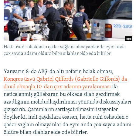
İNFOQRAFIKA
AZƏRBAYCAN ƏDƏBIYYATI KITABXANASI
MISSIYAMIZ
BIZI IZLƏ
KARIKATURA
İSLAM VƏ DEMOKRATIYA
PEŞƏ ETIKASI VƏ JURNALISTIKA STANDARTLARIMIZ
İZ - MƏDƏNIYYƏT PROQRAMI
MATERIALLARIMIZDAN ISTIFADƏ
AZADLIQRADIOSU MOBIL TELEFONUNUZDA
RFE/RL-in bütün saytları
Hətta ruhi cəhətdən o qədər sağlam olmayanlar da eyni anda
BIZIMLƏ ƏLAQƏ
çox sayda adamı öldürə bilən silahlar əldə edə bilirlər
XƏBƏR BÜLLETENLƏRIMIZ
Yanvarın 8-də ABŞ-da altı nəfərin həlak olması,
Konqres üzvü Qabriel Qiffords (Gabrielle Giffords) da
daxil olmaqla 10-dan çox adamın yaralanması
ilə
nəticələnmiş gülləbaran bu ölkədə silah gəzdirmək
azadlığının məhdudlaşdırılması yönündə diskussiyaları
qızışdırıb. Qanunların sərtləşdirilməsini istəyənlər
deyilər ki, indi qaydalara əsasən, hətta ruhi cəhətdən o
qədər sağlam olmayanlar da eyni anda çox sayda adamı
öldürə bilən silahlar əldə edə bilirlər.