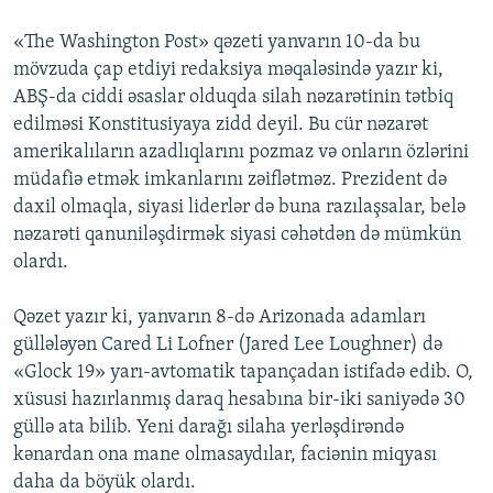
«The Washington Post» qəzeti yanvarın 10-da bu
mövzuda çap etdiyi redaksiya məqaləsində yazır ki,
ABŞ-da ciddi əsaslar olduqda silah nəzarətinin tətbiq
edilməsi Konstitusiyaya zidd deyil. Bu cür nəzarət
amerikalıların azadlıqlarını pozmaz və onların özlərini
müdafiə etmək imkanlarını zəiflətməz. Prezident də
daxil olmaqla, siyasi liderlər də buna razılaşsalar, belə
nəzarəti qanuniləşdirmək siyasi cəhətdən də mümkün
olardı.
Qəzet yazır ki, yanvarın 8-də Arizonada adamları
güllələyən Cared Li Lofner (Jared Lee Loughner) də
«Glock 19» yarı-avtomatik tapançadan istifadə edib. O,
xüsusi hazırlanmış daraq hesabına bir-iki saniyədə 30
güllə ata bilib. Yeni darağı silaha yerləşdirəndə
kənardan ona mane olmasaydılar, faciənin miqyası
daha da böyük olardı.