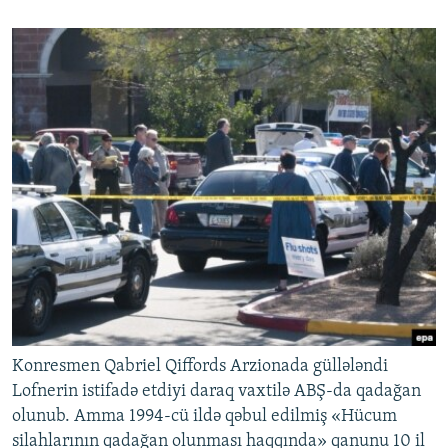
Konresmen Qabriel Qiffords Arzionada güllələndi
Lofnerin istifadə etdiyi daraq vaxtilə ABŞ-da qadağan
olunub. Amma 1994-cü ildə qəbul edilmiş «Hücum
silahlarının qadağan olunması haqqında» qanunu 10 il