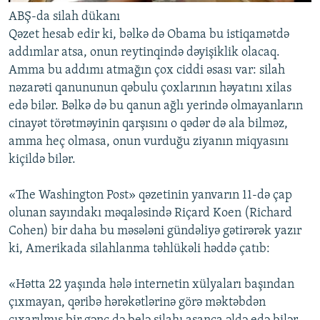
ABŞ-da silah dükanı
Qəzet hesab edir ki, bəlkə də Obama bu istiqamətdə
addımlar atsa, onun reytinqində dəyişiklik olacaq.
Amma bu addımı atmağın çox ciddi əsası var: silah
nəzarəti qanununun qəbulu çoxlarının həyatını xilas
edə bilər. Bəlkə də bu qanun ağlı yerində olmayanların
cinayət törətməyinin qarşısını o qədər də ala bilməz,
amma heç olmasa, onun vurduğu ziyanın miqyasını
kiçildə bilər.
«The Washington Post» qəzetinin yanvarın 11-də çap
olunan sayındakı məqaləsində Riçard Koen (Richard
Cohen) bir daha bu məsələni gündəliyə gətirərək yazır
ki, Amerikada silahlanma təhlükəli həddə çatıb:
«Hətta 22 yaşında hələ internetin xülyaları başından
çıxmayan, qəribə hərəkətlərinə görə məktəbdən