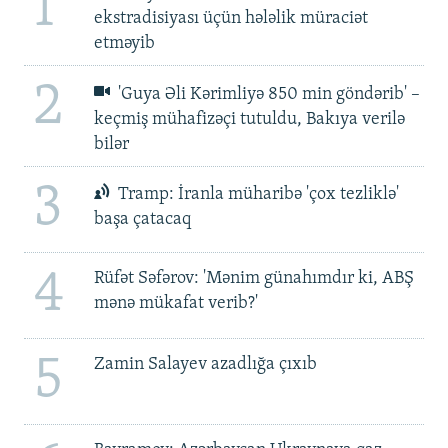
1
ekstradisiyası üçün hələlik müraciət
etməyib
2
'Guya Əli Kərimliyə 850 min göndərib' –
keçmiş mühafizəçi tutuldu, Bakıya verilə
bilər
3
Tramp: İranla müharibə 'çox tezliklə'
başa çatacaq
4
Rüfət Səfərov: 'Mənim günahımdır ki, ABŞ
mənə mükafat verib?'
5
Zamin Salayev azadlığa çıxıb