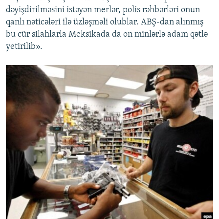
dəyişdirilməsini istəyən merlər, polis rəhbərləri onun
qanlı nəticələri ilə üzləşməli olublar. ABŞ-dan alınmış
bu cür silahlarla Meksikada da on minlərlə adam qətlə
yetirilib».