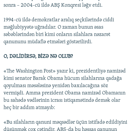
sonra – 2004-cü ildə ABŞ Konqresi ləğv etdi.
1994-cü ildə demokratlar aralıq seçkilərində ciddi
məğlubiyyətə uğradılar. O zaman bunun əsas
səbəblərindən biri kimi onların silahlara nəzarət
qanununu müdafiə etmələri göstərilirdi.
O, DƏLİDİRSƏ, BİZƏ NƏ OLUB?
«The Washington Post» yazır ki, prezidentliyə namizəd
kimi senator Barak Obama hücum silahlarına qadağa
qoyulması məsələsinə yenidən baxılacağına söz
vermişdi. Amma prezident Obama namizəd Obamanın
bu sahədə vədlərinin icrası istiqamətində demək olar
heç bir addım atmayıb:
«Bu silahların qanuni məqsədlər üçün istifadə edildiyini
düşünmək çox çətindir. ABŞ-da bu həssas qanunun