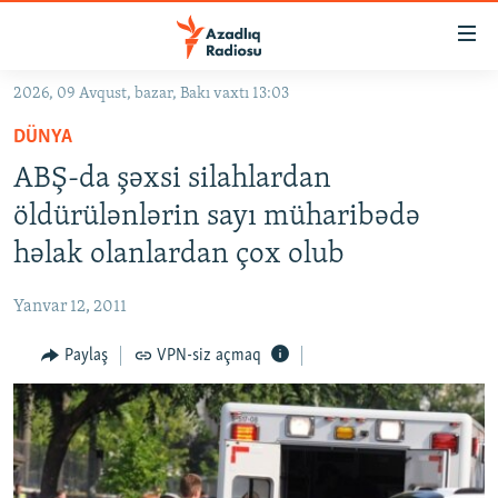
Keçid
linkləri
Əsas
2026, 09 Avqust, bazar, Bakı vaxtı 13:03
məzmuna
GÜNDƏM
DÜNYA
qayıt
#İZAHLA
Əsas
ABŞ-da şəxsi silahlardan
KORRUPSIOMETR
naviqasiyaya
öldürülənlərin sayı müharibədə
qayıt
#ƏSLINDƏ
həlak olanlardan çox olub
Axtarışa
FƏRQƏ BAX
keç
Yanvar 12, 2011
QANUNI DOĞRU
Paylaş
VPN-siz açmaq
ARAŞDIRMA
MULTIMEDIA
RADIO ARXIV
VIDEO
HAQQIMIZDA
FOTOQALEREYA
OXU ZALI