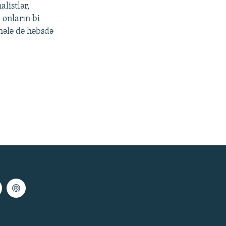
listlər,
 onların bi
hələ də həbsdə