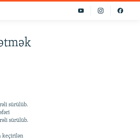
rətmək
rəli sürülüb.
əfəri
rəli sürülüb.
 keçirilən