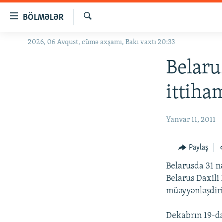
Keçid
BÖLMƏLƏR
linkləri
Axtar
Əsas
2026, 06 Avqust, cümə axşamı, Bakı vaxtı 20:33
GÜNDƏM
məzmuna
#İZAHLA
Belaru
qayıt
Əsas
KORRUPSIOMETR
ittiha
naviqasiyaya
#ƏSLINDƏ
qayıt
Axtarışa
FƏRQƏ BAX
Yanvar 11, 2011
keç
QANUNI DOĞRU
Paylaş
ARAŞDIRMA
Belarusda 31 nə
MULTIMEDIA
Belarus Daxili İ
RADIO ARXIV
VIDEO
müəyyənləşdiri
HAQQIMIZDA
FOTOQALEREYA
OXU ZALI
Dekabrın 19-da