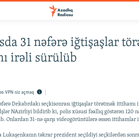
sda 31 nəfərə iğtişaşlar tö
mı irəli sürülüb
VPN-siz açmaq
fərə Dekabrdakı seçkisonrası iğtişaşlar törətmək ittihamı i
şlər NAzirliyi bildirib ki, polis xüsusi fəallıq göstərən 120 n
b. Onlardan 31-nə qarşı videogörüntülərə əssən ittihamlar i
 Lukaşenkanın təkrar prezident seçildiyi seçkilərdən sonra