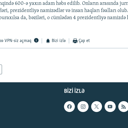
nqində 600-ə yaxın adam həbs edilib. Onların arasında jurna
ləri, prezidentliyə namizədlər və insan haqları fəalları olub.
buraxılsa da, bəziləri, o cümlədən 4 prezidentliyə namizdə 
VPN-siz açmaq
Bizi izlə
Çap et
BIZI IZLƏ