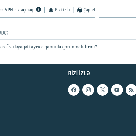
VPN-siz açmaq
Bizi izlə
Çap et
ax:
ərəf və ləyaqəti ayrıca qanunla qorunmalıdırmı?
BIZI IZLƏ