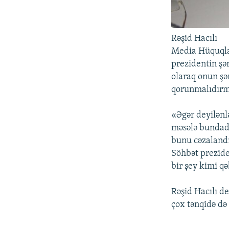
Rəşid Hacılı
Media Hüquqlar
prezidentin şə
olaraq onun şə
qorunmalıdırmı
«Əgər deyilənl
məsələ bundadı
bunu cəzalandı
Söhbət prezid
bir şey kimi q
Rəşid Hacılı de
çox tənqidə də 