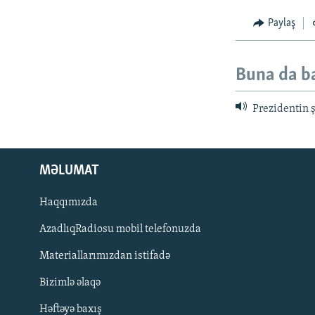
Paylaş
Buna da b
Prezidentin ş
MƏLUMAT
Haqqımızda
AzadlıqRadiosu mobil telefonuzda
Materiallarımızdan istifadə
BIZI IZLƏ
Bizimlə əlaqə
Həftəyə baxış