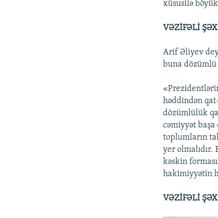
xüsusilə böyük 
VƏZİFƏLİ ŞƏ
Arif Əliyev dey
buna dözümlü 
«Prezidentləri
həddindən qat-
dözümlülük qab
cəmiyyət başa 
toplumların tal
yer olmalıdır. 
kəskin forması
hakimiyyətin h
VƏZİFƏLİ ŞƏ