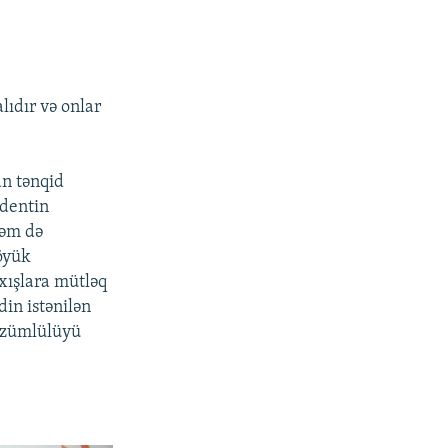
lıdır və onlar
an tənqid
identin
həm də
öyük
ıxışlara mütləq
din istənilən
dözümlülüyü