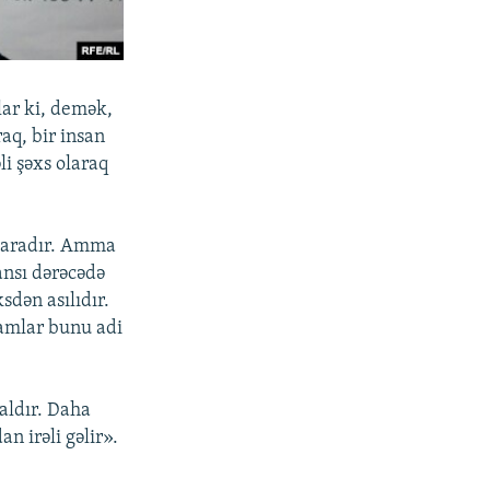
lar ki, demək,
aq, bir insan
li şəxs olaraq
 yaradır. Amma
ansı dərəcədə
sdən asılıdır.
amlar bunu adi
maldır. Daha
n irəli gəlir».