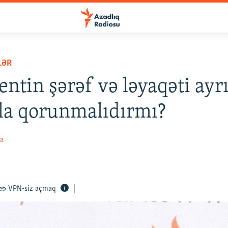
LƏR
entin şərəf və ləyaqəti ayr
la qorunmalıdırmı?
va
VPN-siz açmaq