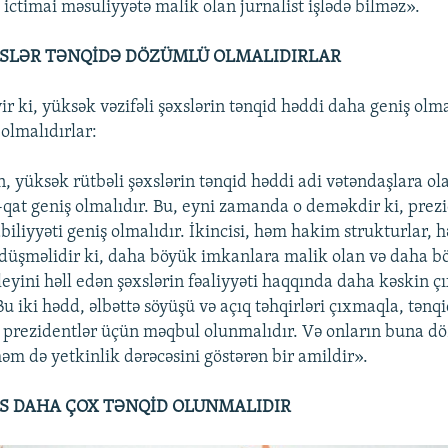
ictimai məsuliyyətə malik olan jurnalist işlədə bilməz».
XSLƏR TƏNQİDƏ DÖZÜMLÜ OLMALIDIRLAR
ir ki, yüksək vəzifəli şəxslərin tənqid həddi daha geniş olma
olmalıdırlar:
n, yüksək rütbəli şəxslərin tənqid həddi adi vətəndaşlara ol
qat geniş olmalıdır. Bu, eyni zamanda o deməkdir ki, prez
iliyyəti geniş olmalıdır. İkincisi, həm hakim strukturlar, 
düşməlidir ki, daha böyük imkanlara malik olan və daha b
eyini həll edən şəxslərin fəaliyyəti haqqında daha kəskin ç
Bu iki hədd, əlbəttə söyüşü və açıq təhqirləri çıxmaqla, tənqi
 prezidentlər üçün məqbul olunmalıdır. Və onların buna 
əm də yetkinlik dərəcəsini göstərən bir amildir».
XS DAHA ÇOX TƏNQİD OLUNMALIDIR