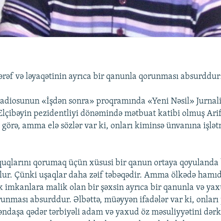
ərəf və ləyaqətinin ayrıca bir qanunla qorunması absurddur
diosunun «İşdən sonra» proqramında «Yeni Nəsil» Jurnalist
 Elçibəyin pezidentliyi dönəmində mətbuat katibi olmuş Arif
 görə, amma elə sözlər var ki, onları kiminsə ünvanına işl
quqlarını qorumaq üçün xüsusi bir qanun ortaya qoyulanda
ur. Çünki uşaqlar daha zəif təbəqədir. Amma ölkədə hamıd
imkanlara malik olan bir şəxsin ayrıca bir qanunla və yax
unması absurddur. Əlbəttə, müəyyən ifadələr var ki, onları
əndaşa qədər tərbiyəli adam və yaxud öz məsuliyyətini dərk