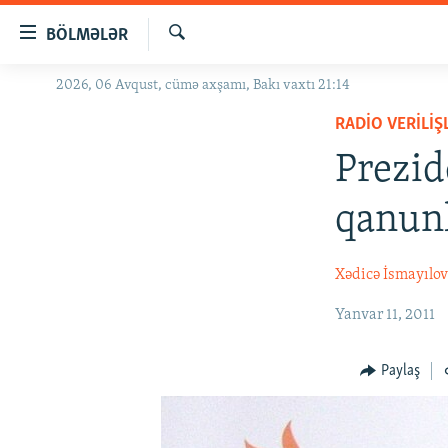
Keçid
BÖLMƏLƏR
linkləri
Axtar
Əsas
2026, 06 Avqust, cümə axşamı, Bakı vaxtı 21:14
GÜNDƏM
məzmuna
RADIO VERILIŞ
#İZAHLA
qayıt
Əsas
Prezid
KORRUPSIOMETR
naviqasiyaya
#ƏSLINDƏ
qayıt
qanun
Axtarışa
FƏRQƏ BAX
keç
QANUNI DOĞRU
Xədicə İsmayılo
ARAŞDIRMA
Yanvar 11, 2011
MULTIMEDIA
Paylaş
RADIO ARXIV
VIDEO
HAQQIMIZDA
FOTOQALEREYA
OXU ZALI