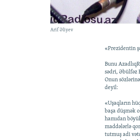
Arif Əliyev
«Prezidentin ş
Bunu AzadlıqRa
sədri, Əbülfəz
Onun sözlərinə
deyil:
«Uşaqların hü
başa düşmək ol
hamıdan böyük 
maddələrlə qor
tutmuş adi vət