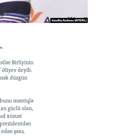
».
lər Birliyinin
 Əliyev deyib.
ətmək düzgün
 bunu məntiqlə
an güclü olan,
ud xüsusi
 prezidentdən
 edən şəxs,