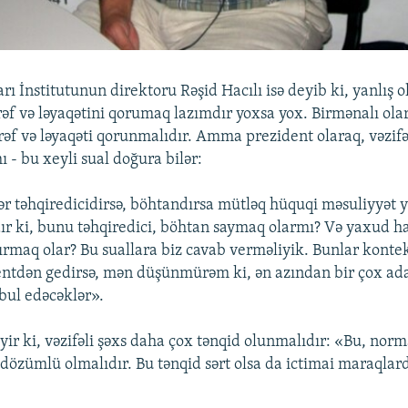
ı İnstitutunun direktoru Rəşid Hacılı isə deyib ki, yanlış o
rəf və ləyaqətini qorumaq lazımdır yoxsa yox. Birmənalı olar
rəf və ləyaqəti qorunmalıdır. Amma prezident olaraq, vəzifə
 - bu xeyli sual doğura bilər:
ər təhqiredicidirsə, böhtandırsa mütləq hüquqi məsuliyyət
r ki, bunu təhqiredici, böhtan saymaq olarmı? Və yaxud h
rmaq olar? Bu suallara biz cavab verməliyik. Bunlar kontek
entdən gedirsə, mən düşünmürəm ki, ən azından bir çox ad
əbul edəcəklər».
yir ki, vəzifəli şəxs daha çox tənqid olunmalıdır: «Bu, nor
dözümlü olmalıdır. Bu tənqid sərt olsa da ictimai maraqlarda