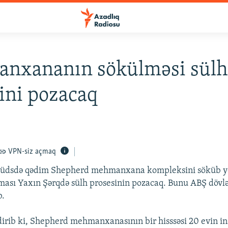
nxananın sökülməsi sül
ini pozacaq
VPN-siz açmaq
i Qüdsdə qədim Shepherd mehmanxana kompleksini söküb y
ması Yaxın Şərqdə sülh prosesinin pozacaq. Bunu ABŞ dövlət
b.
ildirib ki, Shepherd mehmanxanasının bir hisssəsi 20 evin i