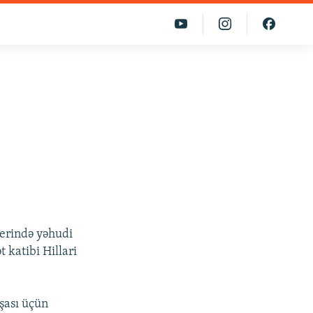
h
erində yəhudi
 katibi Hillari
nşası üçün