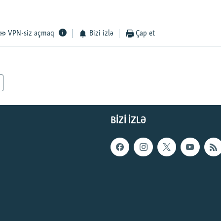
VPN-siz açmaq
Bizi izlə
Çap et
BIZI IZLƏ