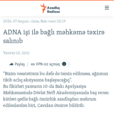
Keçid
linkləri
Əsas
2026, 07 Avqust, cümə, Bakı vaxtı 22:19
məzmuna
GÜNDƏM
ADNA işi ilə bağlı məhkəmə təxirə
qayıt
#İZAHLA
Əsas
salınıb
KORRUPSIOMETR
naviqasiyaya
qayıt
Yanvar 10, 2011
#ƏSLINDƏ
Axtarışa
FƏRQƏ BAX
Paylaş
VPN-siz açmaq
keç
QANUNI DOĞRU
“Bizim vəsatətimiz bu dəfə də təmin edilməsə, ağzımızı
tikib aclıq aksiyasına başlayacağıq”.
ARAŞDIRMA
Bu fikirləri yanvarın 10-da Bakı Apelyasiya
MULTIMEDIA
Məhkəməsində Dövlət Neft Akademiyasında baş verən
kütləvi qətllə bağlı ömürlük azadlıqdan məhrum
RADIO ARXIV
VIDEO
edilənlərdən biri, Cavidan Əmirov bildirib.
HAQQIMIZDA
FOTOQALEREYA
OXU ZALI