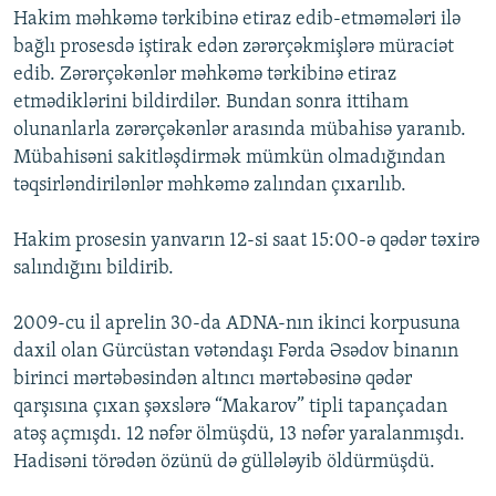
Hakim məhkəmə tərkibinə etiraz edib-etməmələri ilə
İNFOQRAFIKA
AZƏRBAYCAN ƏDƏBIYYATI KITABXANASI
MISSIYAMIZ
BIZI IZLƏ
bağlı prosesdə iştirak edən zərərçəkmişlərə müraciət
KARIKATURA
İSLAM VƏ DEMOKRATIYA
PEŞƏ ETIKASI VƏ JURNALISTIKA STANDARTLARIMIZ
edib. Zərərçəkənlər məhkəmə tərkibinə etiraz
etmədiklərini bildirdilər. Bundan sonra ittiham
İZ - MƏDƏNIYYƏT PROQRAMI
MATERIALLARIMIZDAN ISTIFADƏ
olunanlarla zərərçəkənlər arasında mübahisə yaranıb.
AZADLIQRADIOSU MOBIL TELEFONUNUZDA
RFE/RL-in bütün saytları
Mübahisəni sakitləşdirmək mümkün olmadığından
BIZIMLƏ ƏLAQƏ
təqsirləndirilənlər məhkəmə zalından çıxarılıb.
XƏBƏR BÜLLETENLƏRIMIZ
Hakim prosesin yanvarın 12-si saat 15:00-ə qədər təxirə
salındığını bildirib.
2009-cu il aprelin 30-da ADNA-nın ikinci korpusuna
daxil olan Gürcüstan vətəndaşı Fərda Əsədov binanın
birinci mərtəbəsindən altıncı mərtəbəsinə qədər
qarşısına çıxan şəxslərə “Makarov” tipli tapançadan
atəş açmışdı. 12 nəfər ölmüşdü, 13 nəfər yaralanmışdı.
Hadisəni törədən özünü də güllələyib öldürmüşdü.