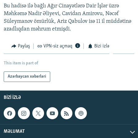
Bu hadisə ilə bağlı Ağır Cinayətlərə Dair İşlər üzrə
Məhkəmə Nadir Əliyevi, Cavidan Amirovu, Nəcəf
Süleymanov ömürlük, Ariz Qabulov isə 11 il müddətinə
azadlıqdan məhrum etmişdi.
Paylaş
VPN-siz açmaq
Bizi izlə
This item is part of
Azərbaycan xəbərləri
BIZI IZLƏ
MƏLUMAT