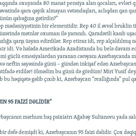
haqqında oxuyanda 80 manat pensiya alan qocaları, evləri q
 əvəzində qara qəpik almayan vətəndaşları, aclıqdan qan qus
zünün qabağına gətirdin?”
op mədəniyyətinin bir elementidir. Rep 40 il əvvəl bruklin t
 üzərində mətnlər oxuması ilə yarandı. Qaradərili kasıb uşa
zlığa qarşı üsyan edirdilər. Rep etiraz idi, rep alçaldılmış n
fikir idi. Və hələdə Amerikada Azadistanda bu belə davam ed
kimi güclü emosiyalardan yaranan cərəyanı Azərbaycanda m
ə neftin sayəsində günü – gündən inkişaf edən Azərbaycan ti
tifadə etdilər! ölmədim bu günü də gördüm! Miri Yusif de
b bu həqiqətə gəlib çıxıb ki, Azərbaycan “reallığında” pul
N 95 FAİZİ DƏLİDİR”
baycanın mərhum baş psixiatrı Ağabəy Sultanovu yada sal
bir dəfə demişdi ki, Azərbaycanın 95 faizi dəlidir. Çox dəqi