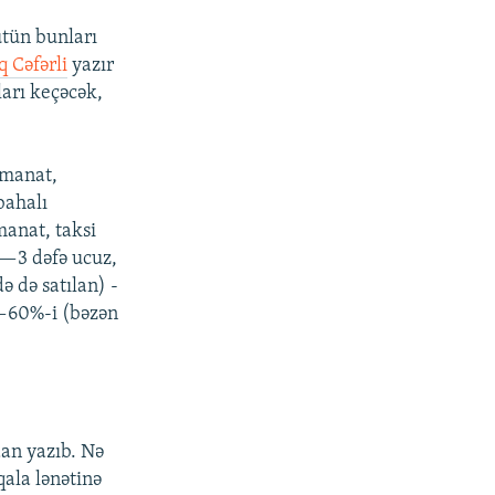
ütün bunları
q Cəfərli
yazır
ları keçəcək,
 manat,
bahalı
anat, taksi
2—3 dəfə ucuz,
ə də satılan) -
0—60%-i (bəzən
an yazıb. Nə
qala lənətinə