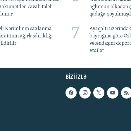
Hökumətdən cavab tələb
oğlumun ölkədən ç
olunur
qadağa qoyulmuşd
7
li Kərimlinin saxlanma
Ayaqaltı üzərindək
əraitinin ağırlaşdırıldığı
bayrağına görə Öz
ildirilir
vətəndaşını deport
etdilər
BIZI IZLƏ