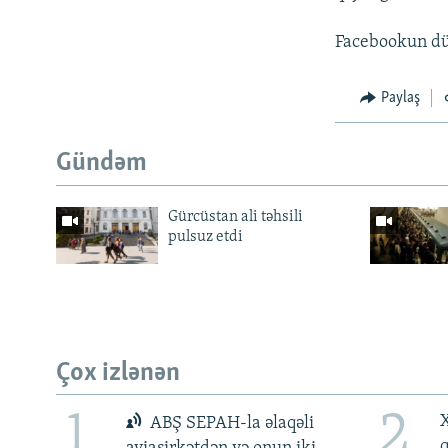
Facebookun dün
Paylaş
Gündəm
Gürcüstan ali təhsili
pulsuz etdi
Çox izlənən
1
2
X
ABŞ SEPAH-la əlaqəli