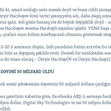
ir ki, soyad sonluğu sadə məsələ deyil və buna ciddi yanaş
zeyir Hacıbəyov kimi tarixi şəxsiyyətin adı, daha dəqiq soya
uz qalır. Adi gözlə baxsaq elə də böyük dəyişiklik deyil – 
kəs Hacıbəyov əvəzinə Həcıbəyli soyadını işlədir. YENƏ başa
u, çoxları onun köhnə Azərbaycanlı olmasını göstərmək istəy
20 il sonrasını düşün. İndi yaradılan bütün arxivlər bu ta
nı biiir az dəyişmiş şəkildə verir. Deməli bir müddətdən son
n iki insan olacaq – Üzeyir HacıbəyOV və Üzeyir HacıbəyLİ
DƏYƏRİ 50 MİLYARD OLDU
k sosial şəbəkəsinin dəyərinin 50 milyard dollara çatdığını
es qəzetinin xəbərinə görə, Facebooka ABŞ-lı sərmayə ba
lyon dollar, Digital Sky Technologies-in isə 50 milyon doll
edildi.