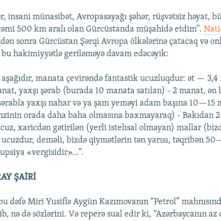
r, insani münasibət, Avropasayağı şəhər, rüşvətsiz həyat, b
cəmi 500 km aralı olan Gürcüstanda müşahidə etdim”.
Nati
ldən sonra Gürcüstan Şərqi Avropa ölkələrinə çatacaq və on
 bu hakimiyyətlə geriləməyə davam edəcəyik:
 aşağıdır, manata çevirəndə fantastik ucuzluqdur: ət — 3,4
anat, yaxşı şərab (burada 10 manata satılan) - 2 manat, ən 
şərabla yaxşı nahar və ya şam yeməyi adam başına 10—15 m
enzinin orada daha baha olmasına baxmayaraq) - Bakıdan 
cuz, xaricdən gətirilən (yerli istehsal olmayan) mallar (bizd
ə ucuzdur, deməli, bizdə qiymətlərin tən yarısı, təqribən 5
upsiya «vergisidir»…”.
AY ŞAİRİ
bu dəfə Miri Yusiflə Aygün Kazımovanın “Petrol” mahnısınd
, nə də sözlərini. Və reperə sual edir ki, “Azərbaycanın az 