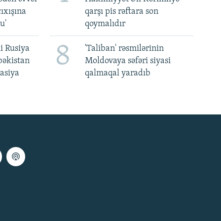
ıxışına
qarşı pis rəftara son
u'
qoymalıdır
8
i Rusiya
'Taliban' rəsmilərinin
bəkistan
Moldovaya səfəri siyasi
asiya
qalmaqal yaradıb