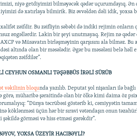
yimizi, niyə getdiyimizi bilməyəcək qədər uçurumdayıq. Ən d
iyimizi də xatırlaya bilmirik. Biz əvvəldən dəli idik, yoxsa 
alifət zəifdir. Bu zəifliyin səbəbi də indiki rejimin onların 
nsuz əngəllərdir. Lakin bir şeyi unutmayaq. Rejim nə qədər
 AXCP və Müsavatın birləşməyinin qarşısını ala bilməz. Bu a
dəsi altında olan bir məsələdir. Əgər bu məsələni belə həll
qiqətən zəifdilər”.
Lİ CEYHUN OSMANLI TƏŞƏBBÜS İRƏLİ SÜRÜB
ət vəkilinin bloqu
nda yazılıb. Deputat yol nişanları ilə bağlı 
ə görə, müharibə şəraitində olan bir ölkə kimi daima öz psix
qorumalıyıq: “Dünya təcrübəsi göstərib ki, cəmiyyətin tama
inə köklənməsi üçün hər bir sıravi vətəndaşın onun təzahür
 şəkildə görməsi və hiss etməsi gərəkdir”.
BƏYOV, YOXSA ÜZEYİR HACIBƏYLİ?