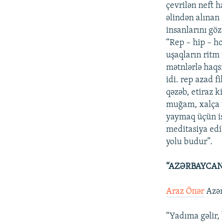
çevrilən neft 
əlindən alınan
insanlarını gö
“Rep – hip – h
uşaqların ritm
mətnlərlə haqsı
idi. rep azad 
qəzəb, etiraz 
muğam, xalça v
yaymaq üçün is
meditasiya edi
yolu budur”.
“AZƏRBAYCANI
Araz Önər
Azər
“Yadıma gəlir, 