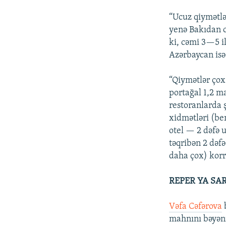
“Ucuz qiymətlə
yenə Bakıdan 
ki, cəmi 3—5 i
Azərbaycan isə
“Qiymətlər çox
portağal 1,2 m
restoranlarda 
xidmətləri (b
otel — 2 dəfə u
təqribən 2 dəf
daha çox) korr
REPER YA SAR
Vəfa Cəfərova
mahnını bəyənib