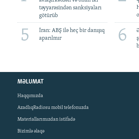
aviaşirkətdən və onun iki
təyyarəsindən sanksiyaları
götürüb
5
6
İran: ABŞ ilə heç bir danışıq
Ə
aparılmır
ş
b
MƏLUMAT
Haqqımızda
AzadlıqRadiosu mobil telefonuzda
Materiallarımızdan istifadə
BIZI IZLƏ
Bizimlə əlaqə