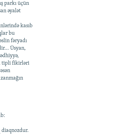
ış parkı üçün
an əyalət
inlərində kasıb
qlar bu
əslin fəryadı
ir... Üsyan,
ədhiyyə,
pli fikirləri
yəsən
 qazanmağın
ıb:
q diaqnozdur.