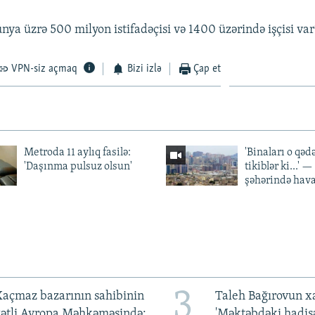
ya üzrə 500 milyon istifadəçisi və 1400 üzərində işçisi var
VPN-siz açmaq
Bizi izlə
Çap et
Metroda 11 aylıq fasilə:
'Binaları o qədə
'Daşınma pulsuz olsun'
tikiblər ki...' 
şəhərində hav
3
açmaz bazarının sahibinin
Taleh Bağırovun x
qətli Avropa Məhkəməsində:
'Məktəbdəki hadis