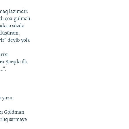
maq lazımdır.
dı çox gülməli
sadəcə sözdə
 düşürəm,
ir” deyib yola
rixi
ra Şərqdə ilk
…”.
 yazır.
nkı Goldman
arlıq sərmayə