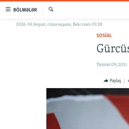
Keçid
BÖLMƏLƏR
linkləri
Axtar
Əsas
2026, 06 Avqust, cümə axşamı, Bakı vaxtı 05:28
GÜNDƏM
məzmuna
SOSIAL
#İZAHLA
qayıt
Əsas
Gürcüs
KORRUPSIOMETR
naviqasiyaya
#ƏSLINDƏ
qayıt
Yanvar 09, 2011
Axtarışa
FƏRQƏ BAX
keç
QANUNI DOĞRU
Paylaş
ARAŞDIRMA
MULTIMEDIA
RADIO ARXIV
VIDEO
HAQQIMIZDA
FOTOQALEREYA
OXU ZALI