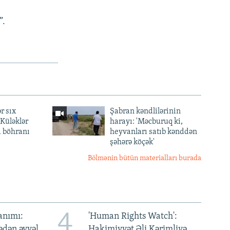
”.
r sıx
Şabran kəndlilərinin
— Küləklər
harayı: 'Məcburuq ki,
a böhranı
heyvanları satıb kənddən
şəhərə köçək'
Bölmənin bütün materialları burada
4
anımı:
'Human Rights Watch':
ədən əvvəl
Hakimiyyət Əli Kərimliyə