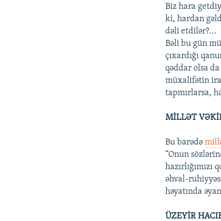
Biz hara getdi
ki, hardan gəld
dəli etdilər?...
Bəli bu gün müx
çıxardığı qanu
qəddar olsa da
müxalifətin ira
tapmırlarsa, hə
MİLLƏT VƏKİ
Bu barədə
mill
“Onun sözlərin
hazırlığımızı 
əhval-ruhiyyəs
həyatında əyani
ÜZEYİR HACI