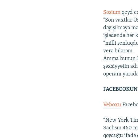
Sosium
qeyd ed
“Son vaxtlar Ü
dəyişilməyə mər
işlədəndə hər 
“milli sonluqd
verə bilərəm.
Amma bunun 15-
şəxsiyyətin adı
operanı yarada
FACEBOOKUN 
Veboxu
Faceboo
“New York Tim
Sachsın 450 mi
qoyduğu ifadə 