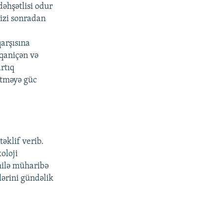
əhşətlisi odur
bizi sonradan
qarşısına
 qaniçən və
rtıq
 etməyə güc
təklif verib.
oloji
milə müharibə
lərini gündəlik