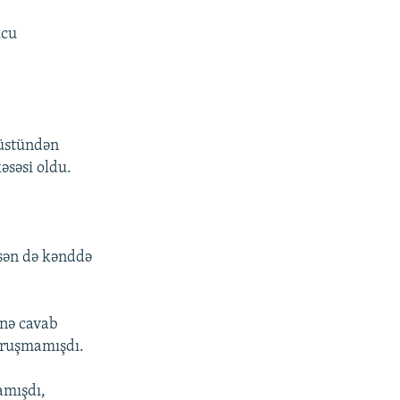
ucu
 üstündən
əsəsi oldu.
 sən də kənddə
 nə cavab
soruşmamışdı.
amışdı,