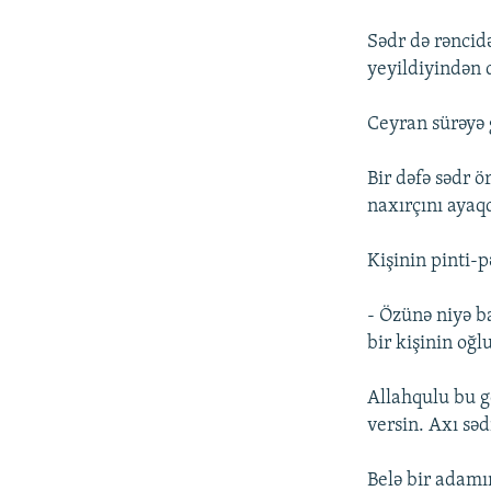
Sədr də rəncidə
yeyildiyindən 
Ceyran sürəyə 
Bir dəfə sədr 
naxırçını ayaq
Kişinin pinti-
- Özünə niyə b
bir kişinin oğlu
Allahqulu bu g
versin. Axı sə
Belə bir adamı