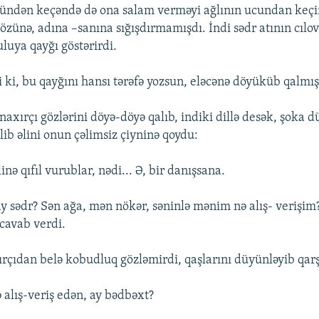
ründən keçəndə də ona salam verməyi ağlının ucundan keç
özünə, adına –sanına sığışdırmamışdı. İndi sədr atının cılo
luya qayğı göstərirdi.
i ki, bu qayğını hansı tərəfə yozsun, eləcənə döyüküb qalmış
naxırçı gözlərini döyə-döyə qalıb, indiki dillə desək, şoka 
lib əlini onun çəlimsiz çiyninə qoydu:
inə qıfıl vurublar, nədi... Ə, bir danışsana.
ay sədr? Sən ağa, mən nökər, səninlə mənim nə alış- verişim
cavab verdi.
ırçıdan belə kobudluq gözləmirdi, qaşlarını düyünləyib qar
.
 alış-veriş edən, ay bədbəxt?