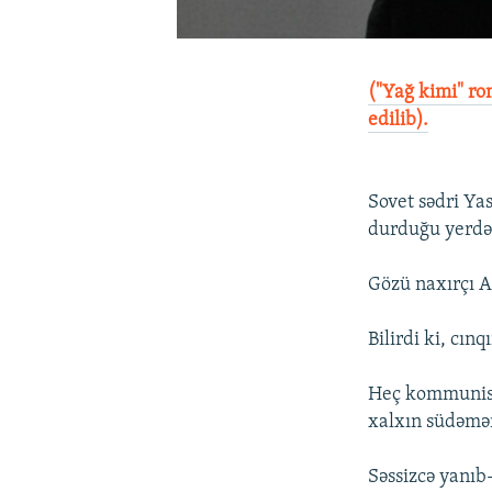
("Yağ kimi" ro
edilib).
Sovet sədri Yas
durduğu yerdə 
Gözü naxırçı A
Bilirdi ki, cınq
Heç kommunistə
xalxın südəmər
Səssizcə yanıb