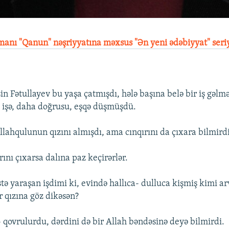
manı "Qanun" nəşriyyatına məxsus "Ən yeni ədəbiyyat" seri
in Fətullayev bu yaşa çatmışdı, hələ başına belə bir iş gəlmə
işə, daha doğrusu, eşqə düşmüşdü.
llahqulunun qızını almışdı, ama cınqırını da çıxara bilmirdi
ırını çıxarsa dalına paz keçirərlər.
 yaraşan işdimi ki, evində hallıca- dulluca kişmiş kimi ar
 qızına göz dikəsən?
- qovrulurdu, dərdini də bir Allah bəndəsinə deyə bilmirdi.