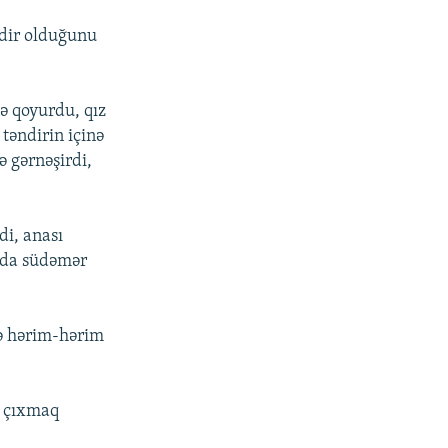
adir olduğunu
ə qoyurdu, qız
təndirin içinə
ə gərnəşirdi,
di, anası
a da südəmər
də hərim-hərim
b çıxmaq