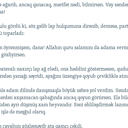
ə ağarıb, ancaq qanacaq, mərifət nədi, bilmirsən. Vay səndə
na!
ulu gördü ki, söz gəlib lap hulqumuna dirənib, deməsə, pa
 toparladı:
dən öyrənmişəm, dana! Allahın quru salamını da adama vermi
 gözliyirsən.
patavalı naxırçı lap ağ elədi, ona həddini göstərməsən, qud
rsdən yanağı səyridi, ayağını üzəngiyə qoyub çevikliklə atın
nlə adam dilində danışmaqla böyük səhvə yol verdim. Sənd
rdən axşamacan qabağında ancaq qoyun görürsən. Elə bildi
üdən ayrı düşmüş xam heyvandır. Səni əhliləşdirmək lazımd
işlə də məşğul olarıq.
n cavabını gözləməyib ata qamçı çəkdi.