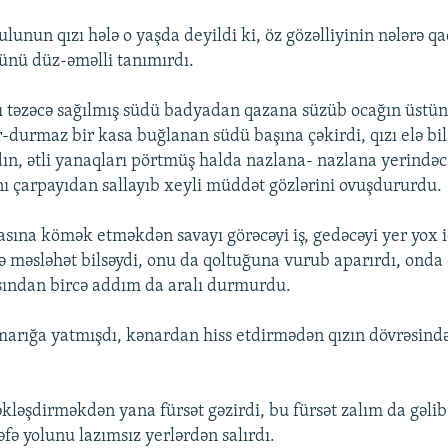
lunun qızı hələ o yaşda deyildi ki, öz gözəlliyinin nələrə q
zünü düz-əməlli tanımırdı.
ı təzəcə sağılmış südü badyadan qazana süzüb ocağın üstün
durmaz bir kasa buğlanan südü başına çəkirdi, qızı elə bil 
dın, ətli yanaqları pörtmüş halda nazlana- nazlana yerindəc
nı çarpayıdan sallayıb xeyli müddət gözlərini ovuşdururdu.
asına kömək etməkdən savayı görəcəyi iş, gedəcəyi yer yox i
 məsləhət bilsəydi, onu da qoltuğuna vurub aparırdı, ond
sından bircə addım da aralı durmurdu.
 marığa yatmışdı, kənardan hiss etdirmədən qızın dövrəsin
əkləşdirməkdən yana fürsət gəzirdi, bu fürsət zalım da gəli
əfə yolunu lazımsız yerlərdən salırdı.