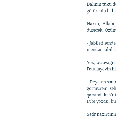
Dalının tükü d
götürənin halı
Naxırçı Allahq
düşəcək. Özünü
- Jabiləti sən
məndən jabilət
Yox, bu ayağı 
Fətullayevin hi
- Deyəsən səni
görmürəm, səhə
qarşındakı sür
Eybi yoxdu, bu 
Sədr naxırçını