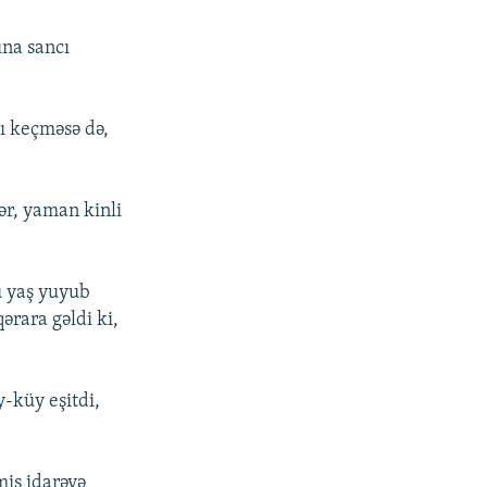
ına sancı
ğı keçməsə də,
ər, yaman kinli
ü yaş yuyub
ərara gəldi ki,
y-küy eşitdi,
miş idarəyə