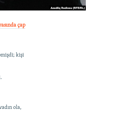
yasında çap
mişdi; kişi
.
vadın ola,