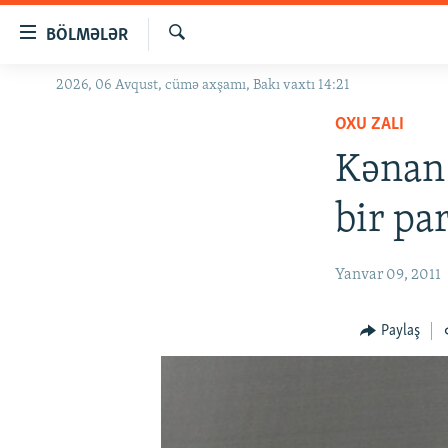
Keçid
BÖLMƏLƏR
linkləri
Axtar
Əsas
2026, 06 Avqust, cümə axşamı, Bakı vaxtı 14:21
GÜNDƏM
məzmuna
OXU ZALI
#İZAHLA
qayıt
Əsas
Kənan 
KORRUPSIOMETR
naviqasiyaya
#ƏSLINDƏ
qayıt
bir pa
Axtarışa
FƏRQƏ BAX
keç
QANUNI DOĞRU
Yanvar 09, 2011
ARAŞDIRMA
Paylaş
MULTIMEDIA
RADIO ARXIV
VIDEO
HAQQIMIZDA
FOTOQALEREYA
OXU ZALI