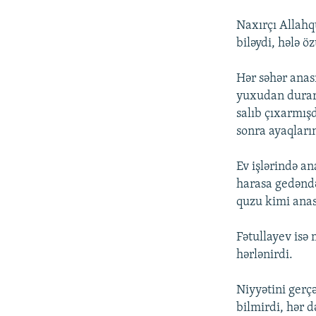
Naxırçı Allahqu
biləydi, hələ ö
Hər səhər anas
yuxudan durar-
salıb çıxarmış
sonra ayaqları
Ev işlərində an
harasa gedəndə
quzu kimi ana
Fətullayev isə
hərlənirdi.
Niyyətini gerç
bilmirdi, hər d