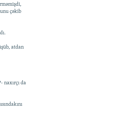
irməmişdi,
vunu çəkib
dı.
düşüb, atdan
?- naxırçı da
şısındakını