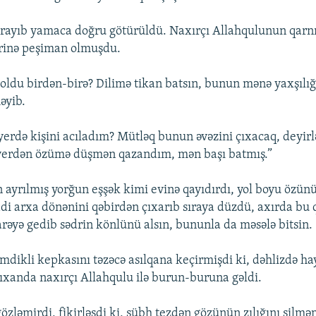
çrayıb yamaca doğru götürüldü. Naxırçı Allahqulunun qarn
ərinə peşiman olmuşdu.
 oldu birdən-birə? Dilimə tikan batsın, bunun mənə yaxşılı
əyib.
erdə kişini acıladım? Mütləq bunun əvəzini çıxacaq, deyirl
yerdən özümə düşmən qazandım, mən başı batmış.”
n ayrılmış yorğun eşşək kimi evinə qayıdırdı, yol boyu özün
ddi arxa dönənini qəbirdən çıxarıb sıraya düzdü, axırda bu q
rəyə gedib sədrin könlünü alsın, bununla da məsələ bitsin.
imdikli kepkasını təzəcə asılqana keçirmişdi ki, dəhlizdə ha
 çıxanda naxırçı Allahqulu ilə burun-buruna gəldi.
gözləmirdi, fikirləşdi ki, sübh tezdən gözünün zılığını silmə