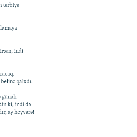
n tərbiyə
rtlamaya
rsən, indi
uracaq.
 belinə qalxdı.
ə günah
n ki, indi də
ır, ay heyvərə!