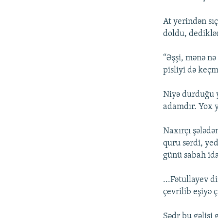
At yerindən sı
doldu, dedikl
“Əşşi, mənə nə
pisliyi də keçm
Niyə durduğu y
adamdır. Yox 
Naxırçı şələdə
quru sərdi, ye
günü sabah ida
...Fətullayev d
çevrilib eşiyə
Sədr bu gəlişi 