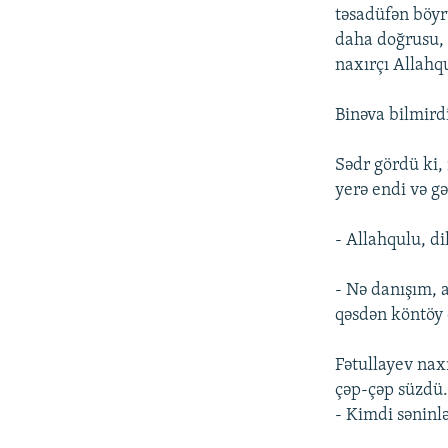
təsadüfən böy
daha doğrusu, 
naxırçı Allahqu
Binəva bilmird
Sədr gördü ki, 
yerə endi və gə
- Allahqulu, dil
- Nə danışım, 
qəsdən köntöy 
Fətullayev nax
çəp-çəp süzdü
- Kimdi səninlə