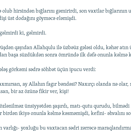
 olub hirsindən bığlarını gəmirirdi, son vaxtlar bığlarının 
dişi üst dodağını göyməcə eləmişdi.
gəlmirdi ki, gəlmirdi.
örüşdən qayıdan Allahqulu ilə üzbəüz gələsi oldu, kəhər atın
dan başa süzdükdən sonra ömründə ilk dəfə onunla kəlmə k
pələş görkəmi sədrə söhbət üçün ipucu verdi:
axmırsan, ay Allahın fagır bəndəsi? Naxırçı olanda nə olar,
san, bir az özünə fikir ver, kişi!
özlənilməz ünsiyyətdən şaşırdı, matı-qutu qurudu, bilmədi
dr birdən ikiyə onunla kəlmə kəsməmişdi, kefini- əhvalını 
n varlığı- yoxluğu bu vaxtacan sədri zərrəcə maraqlandırm