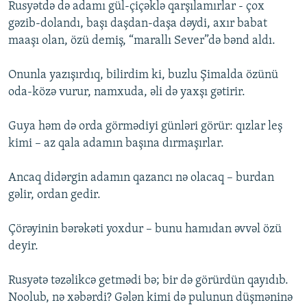
Rusyətdə də adamı gül-çiçəklə qarşılamırlar - çox
gəzib-dolandı, başı daşdan-daşa dəydi, axır babat
maaşı olan, özü demiş, “marallı Sever”də bənd aldı.
Onunla yazışırdıq, bilirdim ki, buzlu Şimalda özünü
oda-közə vurur, namxuda, əli də yaxşı gətirir.
Guya həm də orda görmədiyi günləri görür: qızlar leş
kimi – az qala adamın başına dırmaşırlar.
Ancaq didərgin adamın qazancı nə olacaq – burdan
gəlir, ordan gedir.
Çörəyinin bərəkəti yoxdur – bunu hamıdan əvvəl özü
deyir.
Rusyətə təzəlikcə getmədi bə; bir də görürdün qayıdıb.
Noolub, nə xəbərdi? Gələn kimi də pulunun düşməninə