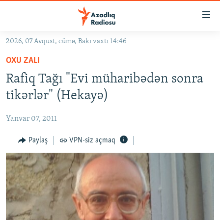
Keçid
linkləri
Əsas
2026, 07 Avqust, cümə, Bakı vaxtı 14:46
məzmuna
GÜNDƏM
OXU ZALI
qayıt
#İZAHLA
Əsas
Rafiq Tağı "Evi müharibədən sonra
KORRUPSIOMETR
naviqasiyaya
tikərlər" (Hekayə)
qayıt
#ƏSLINDƏ
Axtarışa
Yanvar 07, 2011
FƏRQƏ BAX
keç
QANUNI DOĞRU
Paylaş
VPN-siz açmaq
ARAŞDIRMA
MULTIMEDIA
RADIO ARXIV
VIDEO
HAQQIMIZDA
FOTOQALEREYA
OXU ZALI