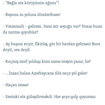
- “Bağla söz körüyünün ağzını”!
- Rayonu su yoluna döndəribsən!
- Vətənimdi – gəlirəm. Sənə isti-soyuğu var? Yoxsa buna
da norma qoyublar?
- Ay başına xeyir, fikirləş, gör bir hardan gəlirsən! Bura
deyil, ora deyil.
- Keçmiş sinif yoldaşı kimi mənə ürəyin yanır, hə?
- ...İnsan balası Azərbaycana ildə neçə yol gələr!
- Haçan istəsə!
- Səninki söz güləşdirməkdi. Hər şeyə qulp qoyursan.