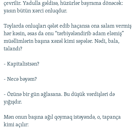
çevrilir. Yadulla gəldisə, hüzürlər bayrama dönəcək:
yasın bütün xərci onluqdur.
Toylarda onluqları qələt edib haçansa ona salam vermiş
hər kəsin, əsas da onu “tərbiyələndirib adam eləmiş”
müəllimlərin başına xəzəl kimi səpələr. Nədi, bala,
talandı?
- Kapitalistsən?
- Necə bəyəm?
- Özünə bir gün ağlasana. Bu düşük vərdişləri də
yığışdır.
Mən onun başına ağıl qoymaq istəyəndə, o, tapança
kimi açılır: