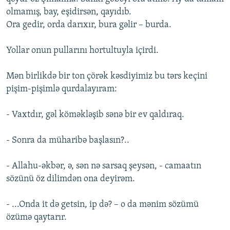
olmamış, bay, eşidirsən, qayıdıb.
Ora gedir, orda darıxır, bura gəlir – burda.
Yollar onun pullarını hortultuyla içirdi.
Mən birlikdə bir ton çörək kəsdiyimiz bu tərs keçini
pişim-pişimlə qurdalayıram:
- Vaxtdır, gəl köməkləşib sənə bir ev qaldıraq.
- Sonra da müharibə başlasın?..
- Allahu-əkbər, ə, sən nə sarsaq şeysən, - camaatın
sözünü öz dilimdən ona deyirəm.
- ...Onda it də getsin, ip də? – o da mənim sözümü
özümə qaytarır.