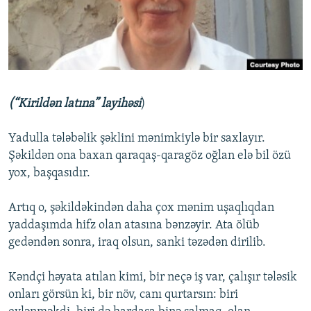
İNFOQRAFIKA
AZƏRBAYCAN ƏDƏBIYYATI KITABXANASI
MISSIYAMIZ
BIZI IZLƏ
KARIKATURA
İSLAM VƏ DEMOKRATIYA
PEŞƏ ETIKASI VƏ JURNALISTIKA STANDARTLARIMIZ
İZ - MƏDƏNIYYƏT PROQRAMI
MATERIALLARIMIZDAN ISTIFADƏ
AZADLIQRADIOSU MOBIL TELEFONUNUZDA
RFE/RL-in bütün saytları
(“Kirildən latına” layihəsi
)
BIZIMLƏ ƏLAQƏ
Yadulla tələbəlik şəklini mənimkiylə bir saxlayır.
XƏBƏR BÜLLETENLƏRIMIZ
Şəkildən ona baxan qaraqaş-qaragöz oğlan elə bil özü
yox, başqasıdır.
Artıq o, şəkildəkindən daha çox mənim uşaqlıqdan
yaddaşımda hifz olan atasına bənzəyir. Ata ölüb
gedəndən sonra, iraq olsun, sanki təzədən dirilib.
Kəndçi həyata atılan kimi, bir neçə iş var, çalışır tələsik
onları görsün ki, bir növ, canı qurtarsın: biri