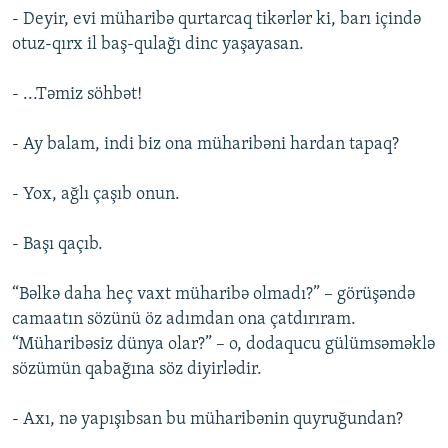
- Deyir, evi müharibə qurtarcaq tikərlər ki, barı içində
otuz-qırx il baş-qulağı dinc yaşayasan.
- ...Təmiz söhbət!
- Ay balam, indi biz ona müharibəni hardan tapaq?
- Yox, ağlı çaşıb onun.
- Başı qaçıb.
“Bəlkə daha heç vaxt müharibə olmadı?” – görüşəndə
camaatın sözünü öz adımdan ona çatdırıram.
“Müharibəsiz dünya olar?” – o, dodaqucu gülümsəməklə
sözümün qabağına söz diyirlədir.
- Axı, nə yapışıbsan bu müharibənin quyruğundan?