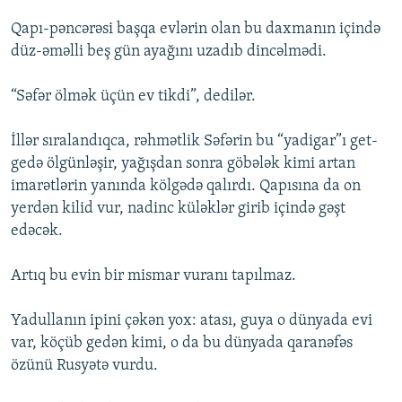
Qapı-pəncərəsi başqa evlərin olan bu daxmanın içində
düz-əməlli beş gün ayağını uzadıb dincəlmədi.
“Səfər ölmək üçün ev tikdi”, dedilər.
İllər sıralandıqca, rəhmətlik Səfərin bu “yadigar”ı get-
gedə ölgünləşir, yağışdan sonra göbələk kimi artan
imarətlərin yanında kölgədə qalırdı. Qapısına da on
yerdən kilid vur, nadinc küləklər girib içində gəşt
edəcək.
Artıq bu evin bir mismar vuranı tapılmaz.
Yadullanın ipini çəkən yox: atası, guya o dünyada evi
var, köçüb gedən kimi, o da bu dünyada qaranəfəs
özünü Rusyətə vurdu.