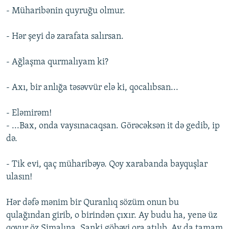
- Müharibənin quyruğu olmur.
- Hər şeyi də zarafata salırsan.
- Ağlaşma qurmalıyam ki?
- Axı, bir anlığa təsəvvür elə ki, qocalıbsan...
- Eləmirəm!
- ...Bax, onda vaysınacaqsan. Görəcəksən it də gedib, ip
də.
- Tik evi, qaç müharibəyə. Qoy xarabanda bayquşlar
ulasın!
Hər dəfə mənim bir Quranlıq sözüm onun bu
qulağından girib, o birindən çıxır. Ay budu ha, yenə üz
qoyur öz Şimalına. Sanki göbəyi ora atılıb. Ay da tamam