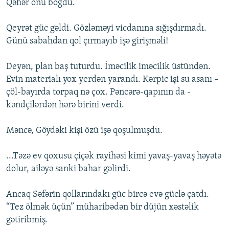
Qəhər onu boğdu.
Qeyrət güc gəldi. Gözləməyi vicdanına sığışdırmadı.
Günü sabahdan qol çırmayıb işə girişməli!
Deyən, plan baş tuturdu. İməcilik iməcilik üstündən.
Evin materialı yox yerdən yarandı. Kərpic işi su asanı –
çöl-bayırda torpaq nə çox. Pəncərə-qapının da -
kəndçilərdən hərə birini verdi.
Məncə, Göydəki kişi özü işə qoşulmuşdu.
...Təzə ev qoxusu çiçək rayihəsi kimi yavaş-yavaş həyətə
dolur, ailəyə sanki bahar gəlirdi.
Ancaq Səfərin qollarındakı güc bircə evə güclə çatdı.
“Tez ölmək üçün” müharibədən bir düjün xəstəlik
gətiribmiş.