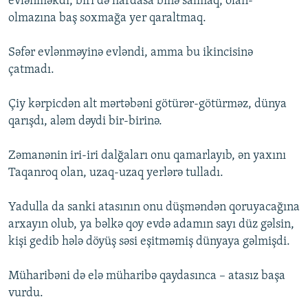
evlənməkdi, biri də hardasa binə salmaq, olan-
olmazına baş soxmağa yer qaraltmaq.
Səfər evlənməyinə evləndi, amma bu ikincisinə
çatmadı.
Çiy kərpicdən alt mərtəbəni götürər-götürməz, dünya
qarışdı, aləm dəydi bir-birinə.
Zəmanənin iri-iri dalğaları onu qamarlayıb, ən yaxını
Taqanroq olan, uzaq-uzaq yerlərə tulladı.
Yadulla da sanki atasının onu düşməndən qoruyacağına
arxayın olub, ya bəlkə qoy evdə adamın sayı düz gəlsin,
kişi gedib hələ döyüş səsi eşitməmiş dünyaya gəlmişdi.
Müharibəni də elə müharibə qaydasınca – atasız başa
vurdu.