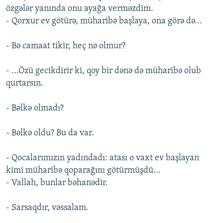
özgələr yanında onu ayağa verməzdim.
- Qorxur ev götürə, müharibə başlaya, ona görə də...
- Bə camaat tikir, heç nə olmur?
- ...Özü gecikdirir ki, qoy bir dənə də müharibə olub
qurtarsın.
- Bəlkə olmadı?
- Bəlkə oldu? Bu da var.
- Qocalarımızın yadındadı: atası o vaxt ev başlayan
kimi müharibə qoparağını götürmüşdü...
- Vallah, bunlar bəhanədir.
- Sarsaqdır, vəssalam.