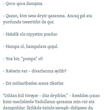
- Qoca-qoca danışma.
- Qazan, kim sənə deyir qazanma. Ancaq gəl ata
yurdunda təsərrüfat da qur.
- Hələlik elə niyyətim yoxdur.
- Hampa ol, hampalara qoşul.
- Yox bir, “pompa” ol!
- Xəbərin var – divarlarınız əyilib?
- Evi müharibədən sonra tikərlər.
“Oddan kül törəyər – düz deyiblər,” – kənddən çıxan
kimi məclislərdə Yadullanın qarasına min cür söz
danışırdılar. İkilikdə özüylə savaşıb-didişsəm də,