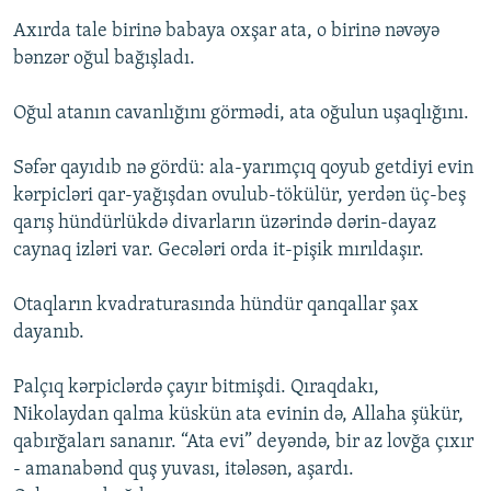
Axırda tale birinə babaya oxşar ata, o birinə nəvəyə
bənzər oğul bağışladı.
Oğul atanın cavanlığını görmədi, ata oğulun uşaqlığını.
Səfər qayıdıb nə gördü: ala-yarımçıq qoyub getdiyi evin
kərpicləri qar-yağışdan ovulub-tökülür, yerdən üç-beş
qarış hündürlükdə divarların üzərində dərin-dayaz
caynaq izləri var. Gecələri orda it-pişik mırıldaşır.
Otaqların kvadraturasında hündür qanqallar şax
dayanıb.
Palçıq kərpiclərdə çayır bitmişdi. Qıraqdakı,
Nikolaydan qalma küskün ata evinin də, Allaha şükür,
qabırğaları sananır. “Ata evi” deyəndə, bir az lovğa çıxır
- amanabənd quş yuvası, itələsən, aşardı.