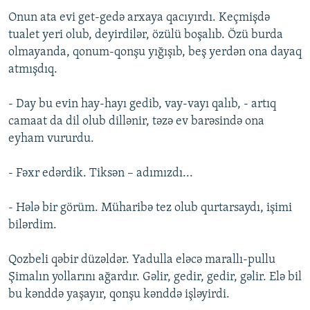
Onun ata evi get-gedə arxaya qacıyırdı. Keçmişdə
tualet yeri olub, deyirdilər, özülü boşalıb. Özü burda
olmayanda, qonum-qonşu yığışıb, beş yerdən ona dayaq
atmışdıq.
- Day bu evin hay-hayı gedib, vay-vayı qalıb, - artıq
camaat da dil olub dillənir, təzə ev barəsində ona
eyham vururdu.
- Fəxr edərdik. Tiksən – adımızdı...
- Hələ bir görüm. Müharibə tez olub qurtarsaydı, işimi
bilərdim.
Qozbeli qəbir düzəldər. Yadulla eləcə marallı-pullu
Şimalın yollarını ağardır. Gəlir, gedir, gedir, gəlir. Elə bil
bu kənddə yaşayır, qonşu kənddə işləyirdi.