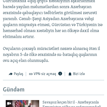
Gürcüstanda «quş qripi» xəstəliyinin aşkarlanması
barədə yayılan məlumatlardan sonra Azərbaycan
ərazisində qabaqlayıcı tədbirlərin görülməsi zərurəti
yaranıb. Cənub-Şərqi Asiyadan Azərbaycana vəhşi
quşların miqrasiya etməsi, Gürcüstan və Türkiyənin isə
həmsərhəd olması xəstəliyin hər an ölkəyə daxil olma
ehtimalını artırır.
Ovçuların çoxsaylı müraciətləri nəzərə alınaraq ötən il
noyabrın 5-də ölkə ərazisində su-bataqlıq quşlarının
ovu açıq elan olunmuşdu.
Paylaş
VPN-siz açmaq
Bizi izlə
Gündəm
Savaşsız keçən bir il - Azərbaycanla