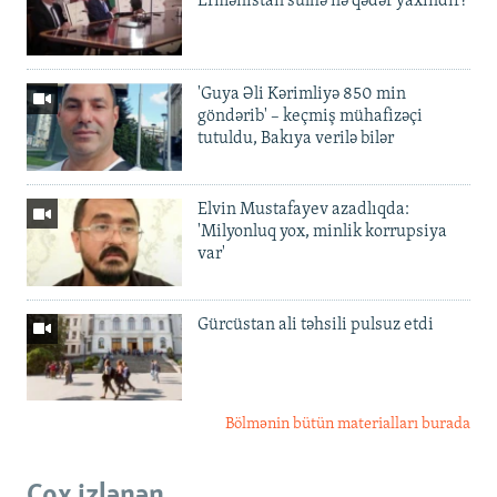
Ermənistan sülhə nə qədər yaxındır?
'Guya Əli Kərimliyə 850 min
göndərib' – keçmiş mühafizəçi
tutuldu, Bakıya verilə bilər
Elvin Mustafayev azadlıqda:
'Milyonluq yox, minlik korrupsiya
var'
Gürcüstan ali təhsili pulsuz etdi
Bölmənin bütün materialları burada
Çox izlənən