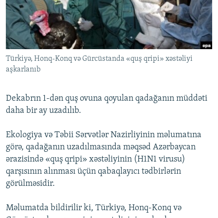
İNFOQRAFIKA
AZƏRBAYCAN ƏDƏBIYYATI KITABXANASI
MISSIYAMIZ
BIZI IZLƏ
KARIKATURA
İSLAM VƏ DEMOKRATIYA
PEŞƏ ETIKASI VƏ JURNALISTIKA STANDARTLARIMIZ
İZ - MƏDƏNIYYƏT PROQRAMI
MATERIALLARIMIZDAN ISTIFADƏ
Türkiyə, Honq-Konq və Gürcüstanda «quş qripi» xəstəliyi
AZADLIQRADIOSU MOBIL TELEFONUNUZDA
RFE/RL-in bütün saytları
aşkarlanıb
BIZIMLƏ ƏLAQƏ
XƏBƏR BÜLLETENLƏRIMIZ
Dekabrın 1-dən quş ovuna qoyulan qadağanın müddəti
daha bir ay uzadılıb.
Ekologiya və Təbii Sərvətlər Nazirliyinin məlumatına
görə, qadağanın uzadılmasında məqsəd Azərbaycan
ərazisində «quş qripi» xəstəliyinin (H1N1 virusu)
qarşısının alınması üçün qabaqlayıcı tədbirlərin
görülməsidir.
Məlumatda bildirilir ki, Türkiyə, Honq-Konq və