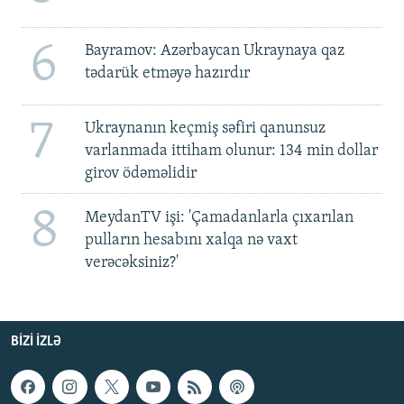
6
Bayramov: Azərbaycan Ukraynaya qaz
tədarük etməyə hazırdır
7
Ukraynanın keçmiş səfiri qanunsuz
varlanmada ittiham olunur: 134 min dollar
girov ödəməlidir
8
MeydanTV işi: 'Çamadanlarla çıxarılan
pulların hesabını xalqa nə vaxt
verəcəksiniz?'
BIZI IZLƏ