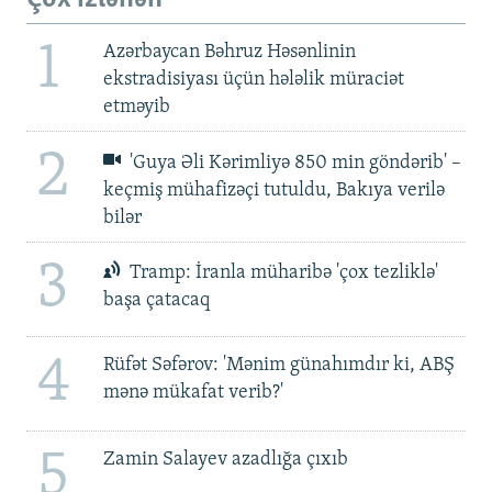
1
Azərbaycan Bəhruz Həsənlinin
ekstradisiyası üçün hələlik müraciət
etməyib
2
'Guya Əli Kərimliyə 850 min göndərib' –
keçmiş mühafizəçi tutuldu, Bakıya verilə
bilər
3
Tramp: İranla müharibə 'çox tezliklə'
başa çatacaq
4
Rüfət Səfərov: 'Mənim günahımdır ki, ABŞ
mənə mükafat verib?'
5
Zamin Salayev azadlığa çıxıb