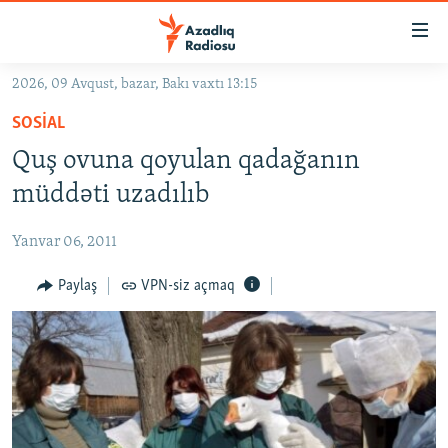
Keçid
linkləri
Əsas
2026, 09 Avqust, bazar, Bakı vaxtı 13:15
məzmuna
GÜNDƏM
SOSIAL
qayıt
#İZAHLA
Əsas
Quş ovuna qoyulan qadağanın
KORRUPSIOMETR
naviqasiyaya
müddəti uzadılıb
qayıt
#ƏSLINDƏ
Axtarışa
Yanvar 06, 2011
FƏRQƏ BAX
keç
QANUNI DOĞRU
Paylaş
VPN-siz açmaq
ARAŞDIRMA
MULTIMEDIA
RADIO ARXIV
VIDEO
HAQQIMIZDA
FOTOQALEREYA
OXU ZALI