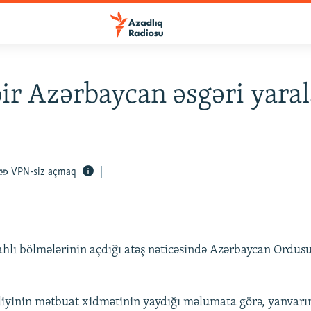
ir Azərbaycan əsgəri yara
VPN-siz açmaq
ahlı bölmələrinin açdığı atəş nəticəsində Azərbaycan Ordus
iyinin mətbuat xidmətinin yaydığı məlumata görə, yanvarı