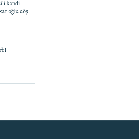
ili kəndi
xar oğlu döş
rbi