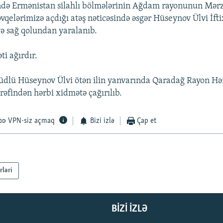
ndə Ermənistan silahlı bölmələrinin Ağdam rayonunun Mərz
vqelərimizə açdığı atəş nəticəsində əsgər Hüseynov Ülvi İfti
ə sağ qolundan yaralanıb.
ti ağırdır.
əllüdlü Hüseynov Ülvi ötən ilin yanvarında Qaradağ Rayon Hə
rəfindən hərbi xidmətə çağırılıb.
VPN-siz açmaq
Bizi izlə
Çap et
rləri
BIZI IZLƏ