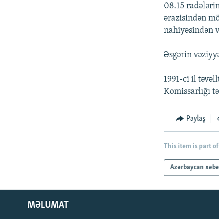
İNFOQRAFIKA
AZƏRBAYCAN ƏDƏBIYYATI KITABXANASI
MISSIYAMIZ
08.15 radələri
ərazisindən mö
KARIKATURA
İSLAM VƏ DEMOKRATIYA
PEŞƏ ETIKASI VƏ JURNALISTIKA
STANDARTLARIMIZ
nahiyəsindən v
İZ - MƏDƏNIYYƏT PROQRAMI
MATERIALLARIMIZDAN ISTIFADƏ
Əsgərin vəziyyə
AZADLIQRADIOSU MOBIL TELEFONUNUZDA
1991-ci il təv
BIZIMLƏ ƏLAQƏ
Komissarlığı tə
XƏBƏR BÜLLETENLƏRIMIZ
Paylaş
This item is part of
Azərbaycan xəbə
MƏLUMAT