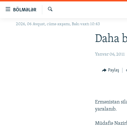
Keçid
BÖLMƏLƏR
linkləri
Axtar
Əsas
2026, 06 Avqust, cümə axşamı, Bakı vaxtı 10:43
GÜNDƏM
məzmuna
#İZAHLA
Daha b
qayıt
Əsas
KORRUPSIOMETR
naviqasiyaya
Yanvar 06, 2011
#ƏSLINDƏ
qayıt
Axtarışa
FƏRQƏ BAX
Paylaş
keç
QANUNI DOĞRU
ARAŞDIRMA
MULTIMEDIA
Ermənistan sil
RADIO ARXIV
VIDEO
yaralanıb.
HAQQIMIZDA
FOTOQALEREYA
OXU ZALI
Müdafiə Nazirl