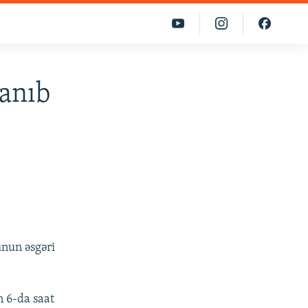
lanıb
unun əsgəri
n 6-da saat