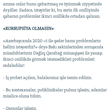
amma onlar bunu qabartmaq və öyünmək niyyətində
deyillər. Sadəcə, istəyirlər ki, bu əsrin ilk onilliyində
qabaran problemlər ikinci onillikdə ortadan qalxsın.
«
KORRUPSİYA OLMASIN
»
«Azərbaycanda 2020-ci ilə qədər hansı problemlərin
həllini istəyərdiz?» deyə Bakı sakinlərindən soruşanda
müsahiblərimiz Dağlıq Qarabağ münaqişəsi ilə yanaşı
ikinci onillikdə görmək istəmədikləri problemləri
sadaladılar:
- İş yerləri açılsın, balalarımız işlə təmin edilsin.
- Bu xəstəxanalar, poliklinikalar pulsuz işləsin, adamlar
müalicə oluna bilsin.
- Qanunlar işləsin.