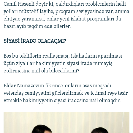
Cəmil Həsənli deyir ki, qaldırdıqları problemlərin həlli
yolları müxtəlif layihə, proqram səviyyəsində var, amma
ehtiyac yaranarsa, onlar yeni islahat proqramları da
hazırlayıb təqdim edə bilərlər.
SİYASİ İRADƏ OLACAQMI?
Bəs bu təkliflərin reallaşması, islahatların aparılması
üçün ziyalılar hakimiyyətin siyasi iradə nümayiş
etdirməsinə nail ola biləcəklərmi?
Eldar Namazovun fikrincə, onların əsas məqsədi
vətəndaş cəmiyyətini gücləndirmək və ictimai rəyə təsir
etməklə hakimiyyətin siyasi iradəsinə nail olmaqdır.