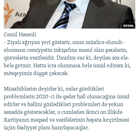
Cəmil Həsənli
- Ziyalı ağrıyan yeri göstərir, onun müalicə olunub-
olunması cəmiyyətin inkişafına məsul olan şəxslərin,
qüvvələrin vəzifəsidir. Ümidim var ki, deyilən söz elə-
belə getmir. Hətta icra olunmasa belə ümid edirəm ki,
mövqeyimiz diqqət çəkəcək.
Müsahiblərim deyirlər ki, onlar gördükləri
problemlərin 2020-ci ilə qədər həll olunacağına ümid
edirlər və həllini gözlədikləri problemləri də yekun
sənəddə göstərəcəklər, o cumlədən ikinci on illikdə
Xartiyanın məqsəd və vəzifələrinin həyata keçirilməsi
üçün fəaliyyət planı hazırlayacaqlar.