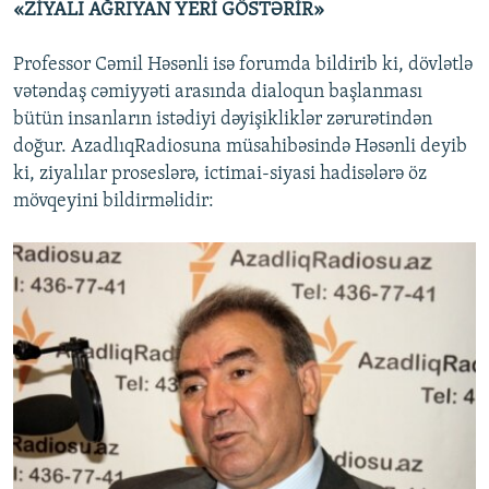
«
ZİYALI AĞRIYAN YERİ GÖSTƏRİR
»
Professor Cəmil Həsənli isə forumda bildirib ki, dövlətlə
vətəndaş cəmiyyəti arasında dialoqun başlanması
bütün insanların istədiyi dəyişikliklər zərurətindən
doğur. AzadlıqRadiosuna müsahibəsində Həsənli deyib
ki, ziyalılar proseslərə, ictimai-siyasi hadisələrə öz
mövqeyini bildirməlidir: