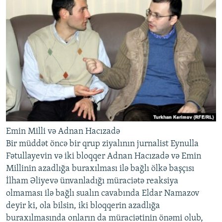
Emin Milli və Adnan Hacızadə
Bir müddət öncə bir qrup ziyalının jurnalist Eynulla
Fətullayevin və iki bloqqer Adnan Hacızadə və Emin
Millinin azadlığa buraxılması ilə bağlı ölkə başçısı
İlham Əliyevə ünvanladığı müraciətə reaksiya
olmaması ilə bağlı sualın cavabında Eldar Namazov
deyir ki, ola bilsin, iki bloqqerin azadlığa
buraxılmasında onların da müraciətinin önəmi olub,