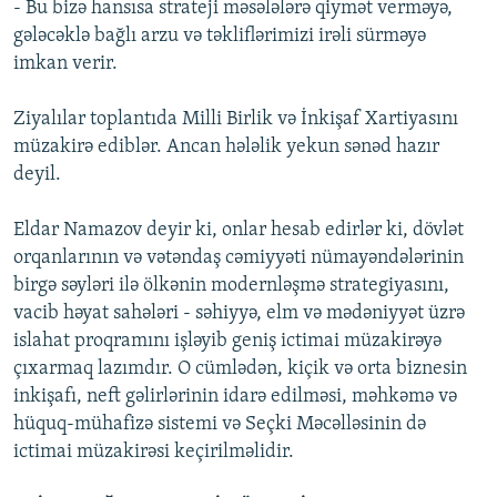
- Bu bizə hansısa strateji məsələlərə qiymət verməyə,
gələcəklə bağlı arzu və təkliflərimizi irəli sürməyə
imkan verir.
Ziyalılar toplantıda Milli Birlik və İnkişaf Xartiyasını
müzakirə ediblər. Ancan hələlik yekun sənəd hazır
deyil.
Eldar Namazov deyir ki, onlar hesab edirlər ki, dövlət
orqanlarının və vətəndaş cəmiyyəti nümayəndələrinin
birgə səyləri ilə ölkənin modernləşmə strategiyasını,
vacib həyat sahələri - səhiyyə, elm və mədəniyyət üzrə
islahat proqramını işləyib geniş ictimai müzakirəyə
çıxarmaq lazımdır. O cümlədən, kiçik və orta biznesin
inkişafı, neft gəlirlərinin idarə edilməsi, məhkəmə və
hüquq-mühafizə sistemi və Seçki Məcəlləsinin də
ictimai müzakirəsi keçirilməlidir.