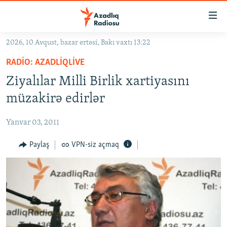
Keçid
linkləri
Əsas
2026, 10 Avqust, bazar ertəsi, Bakı vaxtı 13:22
məzmuna
GÜNDƏM
RADIO: AZADLIQLIVE
qayıt
#İZAHLA
Əsas
Ziyalılar Milli Birlik xartiyasını
KORRUPSIOMETR
naviqasiyaya
müzakirə edirlər
qayıt
#ƏSLINDƏ
Axtarışa
Yanvar 03, 2011
FƏRQƏ BAX
keç
QANUNI DOĞRU
Paylaş
VPN-siz açmaq
ARAŞDIRMA
MULTIMEDIA
RADIO ARXIV
VIDEO
HAQQIMIZDA
FOTOQALEREYA
OXU ZALI