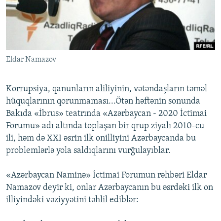
İNFOQRAFIKA
AZƏRBAYCAN ƏDƏBIYYATI KITABXANASI
MISSIYAMIZ
BIZI IZLƏ
KARIKATURA
İSLAM VƏ DEMOKRATIYA
PEŞƏ ETIKASI VƏ JURNALISTIKA STANDARTLARIMIZ
İZ - MƏDƏNIYYƏT PROQRAMI
MATERIALLARIMIZDAN ISTIFADƏ
Eldar Namazov
AZADLIQRADIOSU MOBIL TELEFONUNUZDA
RFE/RL-in bütün saytları
BIZIMLƏ ƏLAQƏ
Korrupsiya, qanunların aliliyinin, vətəndaşların təməl
XƏBƏR BÜLLETENLƏRIMIZ
hüquqlarının qorunmaması...Ötən həftənin sonunda
Bakıda «İbrus» teatrında «Azərbaycan - 2020 İctimai
Forumu» adı altında toplaşan bir qrup ziyalı 2010-cu
ili, həm də XXI əsrin ilk onilliyini Azərbaycanda bu
problemlərlə yola saldıqlarını vurğulayıblar.
«Azərbaycan Naminə» İctimai Forumun rəhbəri Eldar
Namazov deyir ki, onlar Azərbaycanın bu əsrdəki ilk on
illiyindəki vəziyyətini təhlil ediblər: