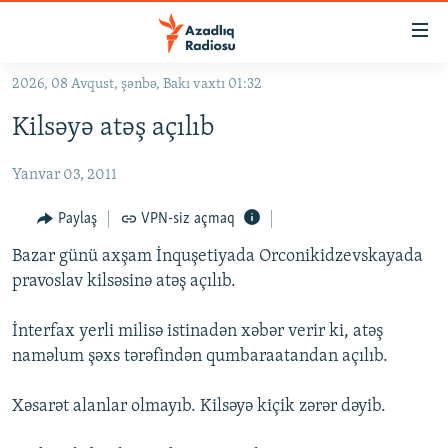
Keçid
linkləri
Əsas
2026, 08 Avqust, şənbə, Bakı vaxtı 01:32
məzmuna
GÜNDƏM
Kilsəyə atəş açılıb
qayıt
#İZAHLA
Əsas
Yanvar 03, 2011
KORRUPSIOMETR
naviqasiyaya
qayıt
#ƏSLINDƏ
Paylaş
VPN-siz açmaq
Axtarışa
FƏRQƏ BAX
keç
Bazar günü axşam İnquşetiyada Orconikidzevskayada
pravoslav kilsəsinə atəş açılıb.
QANUNI DOĞRU
ARAŞDIRMA
İnterfax yerli milisə istinadən xəbər verir ki, atəş
naməlum şəxs tərəfindən qumbaraatandan açılıb.
MULTIMEDIA
RADIO ARXIV
VIDEO
Xəsarət alanlar olmayıb. Kilsəyə kiçik zərər dəyib.
HAQQIMIZDA
FOTOQALEREYA
OXU ZALI