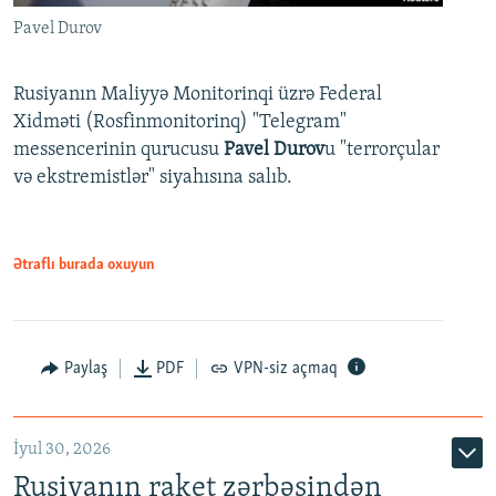
Pavel Durov
Rusiyanın Maliyyə Monitorinqi üzrə Federal
Xidməti (Rosfinmonitorinq) "Telegram"
messencerinin qurucusu
Pavel Durov
u "terrorçular
və ekstremistlər" siyahısına salıb.
Ətraflı burada oxuyun
Paylaş
PDF
VPN-siz açmaq
İyul 30, 2026
Rusiyanın raket zərbəsindən