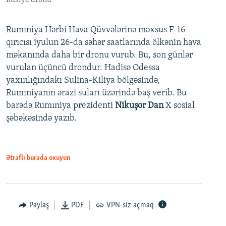
Rumıniya Hərbi Hava Qüvvələrinə məxsus F-16
qırıcısı iyulun 26-da səhər saatlarında ölkənin hava
məkanında daha bir dronu vurub. Bu, son günlər
vurulan üçüncü drondur. Hadisə Odessa
yaxınlığındakı Sulina-Kiliya bölgəsində,
Rumıniyanın ərazi suları üzərində baş verib. Bu
barədə Rumıniya prezidenti
Nikuşor Dan
X sosial
şəbəkəsində yazıb.
Ətraflı burada oxuyun
Paylaş
PDF
VPN-siz açmaq