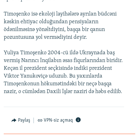
İNFOQRAFIKA
AZƏRBAYCAN ƏDƏBIYYATI KITABXANASI
MISSIYAMIZ
BIZI IZLƏ
Timoşenko isə ekoloji layihələrə ayrılan büdcəni
KARIKATURA
İSLAM VƏ DEMOKRATIYA
PEŞƏ ETIKASI VƏ JURNALISTIKA STANDARTLARIMIZ
kəskin ehtiyac olduğundan pensiyaların
İZ - MƏDƏNIYYƏT PROQRAMI
MATERIALLARIMIZDAN ISTIFADƏ
ödənilməsinə yönəltdiyini, başqa bir qanun
pozuntusuna yol vermədiyini deyir.
AZADLIQRADIOSU MOBIL TELEFONUNUZDA
RFE/RL-in bütün saytları
BIZIMLƏ ƏLAQƏ
Yuliya Timoşenko 2004-cü ildə Ukraynada baş
vermiş Narıncı İnqilabın əsas fiqurlarından biridir.
XƏBƏR BÜLLETENLƏRIMIZ
Keçən il prezident seçkisində indiki prezident
Viktor Yanukoviçə uduzub. Bu yaxınlarda
Timoşenkonun hökumətindəki bir neçə başqa
nazir, o cümlədən Daxili İşlər naziri də həbs edilib.
Paylaş
VPN-siz açmaq