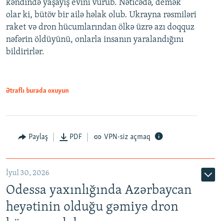
kəndində yaşayış evini vurub. Nəticədə, demək
olar ki, bütöv bir ailə həlak olub. Ukrayna rəsmiləri
raket və dron hücumlarından ölkə üzrə azı doqquz
nəfərin öldüyünü, onlarla insanın yaralandığını
bildirirlər.
Ətraflı burada oxuyun
Paylaş
PDF
VPN-siz açmaq
İyul 30, 2026
Odessa yaxınlığında Azərbaycan
heyətinin olduğu gəmiyə dron