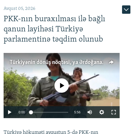
Avqust 05, 2026
PKK-nın buraxılması ilə bağlı
qanun layihəsi Türkiyə
parlamentinə təqdim olunub
Türkiyənin dönüş nöqtəsi, ya Ərdoğana üçüncü şans: PKK ilə qəfil barışıq nə deməkdir?
No media source currently available
Auto
0:00
5:56
240p
Türkiyə hökuməti avqustun 5-də PKK-nın
360p