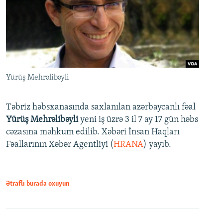
Yürüş Mehrəlibəyli
Təbriz həbsxanasında saxlanılan azərbaycanlı fəal
Yürüş Mehrəlibəyli
yeni iş üzrə 3 il 7 ay 17 gün həbs
cəzasına məhkum edilib. Xəbəri İnsan Haqları
Fəallarının Xəbər Agentliyi (
HRANA
) yayıb.
Ətraflı burada oxuyun