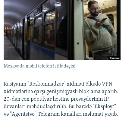
Moskvada mobil telefon istifadəçisi
Rusiyanın "Roskomnadzor" xidməti ölkədə VPN
xidmətlərinə qarşı genişmiqyaslı bloklama aparıb.
20-dən çox populyar hostinq provayderinin IP
ünvanları məhdudlaşdırılıb. Bu barədə "Eksployt"
və "Agentstvo" Telegram kanalları məlumat yayıb.