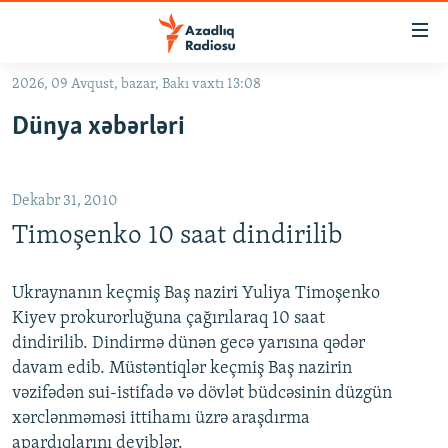
Keçid
linkləri
Əsas
2026, 09 Avqust, bazar, Bakı vaxtı 13:08
məzmuna
GÜNDƏM
Dünya xəbərləri
qayıt
#İZAHLA
Əsas
KORRUPSIOMETR
naviqasiyaya
Dekabr 31, 2010
qayıt
#ƏSLINDƏ
Axtarışa
Timoşenko 10 saat dindirilib
FƏRQƏ BAX
keç
QANUNI DOĞRU
Ukraynanın keçmiş Baş naziri Yuliya Timoşenko
Kiyev prokurorluğuna çağırılaraq 10 saat
ARAŞDIRMA
dindirilib. Dindirmə dünən gecə yarısına qədər
MULTIMEDIA
davam edib. Müstəntiqlər keçmiş Baş nazirin
vəzifədən sui-istifadə və dövlət büdcəsinin düzgün
RADIO ARXIV
VIDEO
xərclənməməsi ittihamı üzrə araşdırma
HAQQIMIZDA
FOTOQALEREYA
OXU ZALI
apardıqlarını deyiblər.