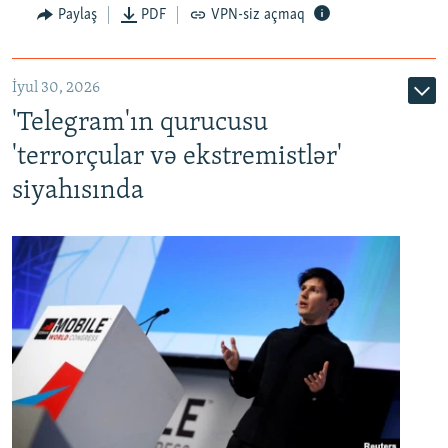
Paylaş
PDF
VPN-siz açmaq
İyul 30, 2026
'Telegram'ın qurucusu
'terrorçular və ekstremistlər'
siyahısında