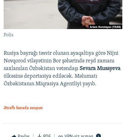
Polis
Rusiya bayrağı təsvir olunan ayaqaltıya görə Nijni
Novqorod vilayətinin Bor şəhərində reyd zamanı
saxlanılan Özbəkistan vətəndaşı
Sevara Musayeva
ölkəsinə deportasiya ediləcək. Məlumatı
Özbəkistanın Miqrasiya Agentliyi yayıb.
Ətraflı burada oxuyun
Paylaş
PDF
VPN-siz açmaq