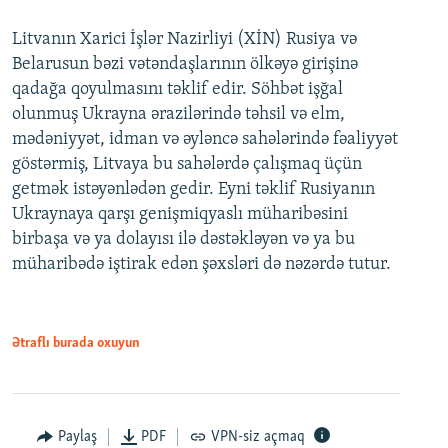
Litvanın Xarici İşlər Nazirliyi (XİN) Rusiya və
Belarusun bəzi vətəndaşlarının ölkəyə girişinə
qadağa qoyulmasını təklif edir. Söhbət işğal
olunmuş Ukrayna ərazilərində təhsil və elm,
mədəniyyət, idman və əyləncə sahələrində fəaliyyət
göstərmiş, Litvaya bu sahələrdə çalışmaq üçün
getmək istəyənlədən gedir. Eyni təklif Rusiyanın
Ukraynaya qarşı genişmiqyaslı müharibəsini
birbaşa və ya dolayısı ilə dəstəkləyən və ya bu
müharibədə iştirak edən şəxsləri də nəzərdə tutur.
Ətraflı burada oxuyun
Paylaş
PDF
VPN-siz açmaq