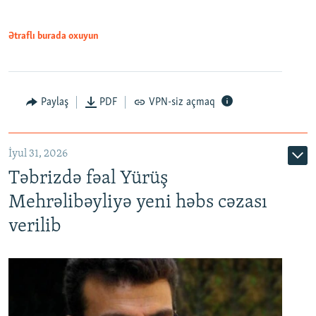
Ətraflı burada oxuyun
Paylaş
PDF
VPN-siz açmaq
İyul 31, 2026
Təbrizdə fəal Yürüş
Mehrəlibəyliyə yeni həbs cəzası
verilib