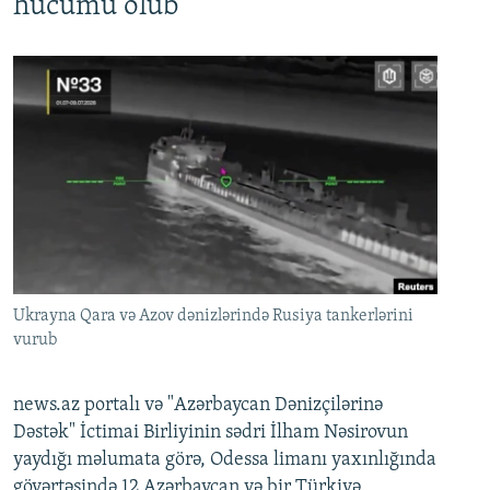
hücumu olub
Ukrayna Qara və Azov dənizlərində Rusiya tankerlərini
vurub
news.az portalı və "Azərbaycan Dənizçilərinə
Dəstək" İctimai Birliyinin sədri İlham Nəsirovun
yaydığı məlumata görə, Odessa limanı yaxınlığında
göyərtəsində 12 Azərbaycan və bir Türkiyə