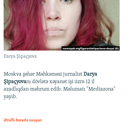
Darya Şipaçyova
Moskva şəhər Məhkəməsi jurnalist
Darya
Şipaçyova
nı dövlətə xəyanət işi üzrə 12 il
azadlıqdan məhrum edib. Məlumatı "Mediazona"
yayıb.
Ətraflı burada oxuyun