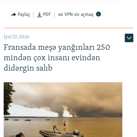
Paylaş
PDF
VPN-siz açmaq
İyul 27, 2026
Fransada meşə yanğınları 250
mindən çox insanı evindən
didərgin salıb