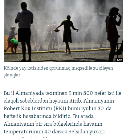
Kölndə yay istisindən qorunmaq məqsədilə su çiləyən
şlanqlar
Bu il Almaniyada təxminən 9 min 800 nəfər isti ilə
əlaqəli səbəblərdən həyatını itirib. Almaniyanın
Robert Kox İnstitutu (RKI) bunu iyulun 30-da
həftəlik hesabatında bildirib. Bu arada
Almaniyanın bir sıra bölgələrində havanın
temperaturunun 40 dərəcə Selsidən yuxarı