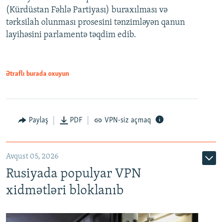
(Kürdüstan Fəhlə Partiyası) buraxılması və
480p
Auto
240p
360p
480p
tərksilah olunması prosesini tənzimləyən qanun
720p
layihəsini parlamentə təqdim edib.
720p
1080p
1080p
Ətraflı burada oxuyun
Paylaş
PDF
VPN-siz açmaq
Avqust 05, 2026
Rusiyada populyar VPN
xidmətləri bloklanıb