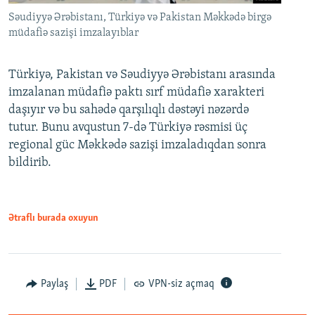
Səudiyyə Ərəbistanı, Türkiyə və Pakistan Məkkədə birgə
müdafiə sazişi imzalayıblar
Türkiyə, Pakistan və Səudiyyə Ərəbistanı arasında
imzalanan müdafiə paktı sırf müdafiə xarakteri
daşıyır və bu sahədə qarşılıqlı dəstəyi nəzərdə
tutur. Bunu avqustun 7-də Türkiyə rəsmisi üç
regional güc Məkkədə sazişi imzaladıqdan sonra
bildirib.
Ətraflı burada oxuyun
Paylaş
PDF
VPN-siz açmaq