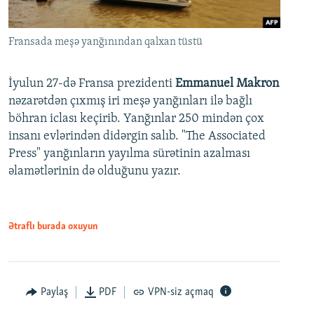
Fransada meşə yanğınından qalxan tüstü
İyulun 27-də Fransa prezidenti
Emmanuel Makron
nəzarətdən çıxmış iri meşə yanğınları ilə bağlı
böhran iclası keçirib. Yanğınlar 250 mindən çox
insanı evlərindən didərgin salıb. "The Associated
Press" yanğınların yayılma sürətinin azalması
əlamətlərinin də olduğunu yazır.
Ətraflı burada oxuyun
Paylaş
PDF
VPN-siz açmaq