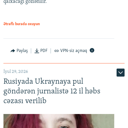
qalxacağı gözlənilir.
Ətraflı burada oxuyun
Paylaş
PDF
VPN-siz açmaq
İyul 29, 2026
Rusiyada Ukraynaya pul
göndərən jurnalistə 12 il həbs
cəzası verilib