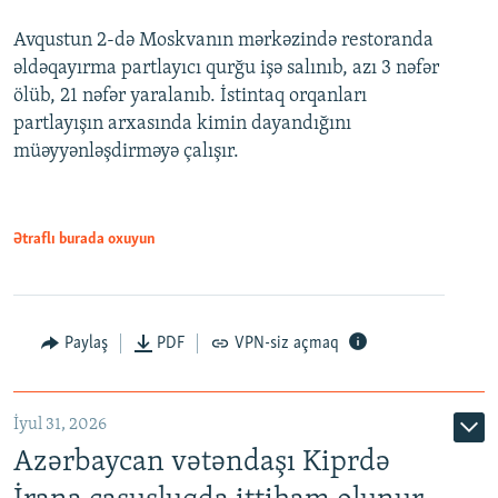
Avqustun 2-də Moskvanın mərkəzində restoranda
əldəqayırma partlayıcı qurğu işə salınıb, azı 3 nəfər
ölüb, 21 nəfər yaralanıb. İstintaq orqanları
partlayışın arxasında kimin dayandığını
müəyyənləşdirməyə çalışır.
Ətraflı burada oxuyun
Paylaş
PDF
VPN-siz açmaq
İyul 31, 2026
Azərbaycan vətəndaşı Kiprdə