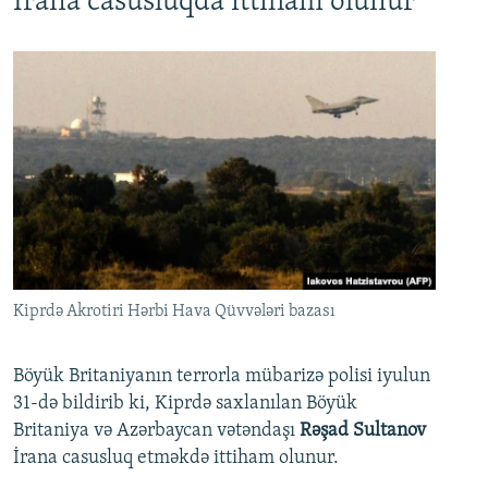
İrana casusluqda ittiham olunur
Kiprdə Akrotiri Hərbi Hava Qüvvələri bazası
Böyük Britaniyanın terrorla mübarizə polisi iyulun
31-də bildirib ki, Kiprdə saxlanılan Böyük
Britaniya və Azərbaycan vətəndaşı
Rəşad Sultanov
İrana casusluq etməkdə ittiham olunur.