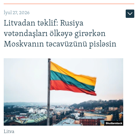
İyul 27, 2026
Litvadan təklif: Rusiya
vətəndaşları ölkəyə girərkən
Moskvanın təcavüzünü pisləsin
Litva