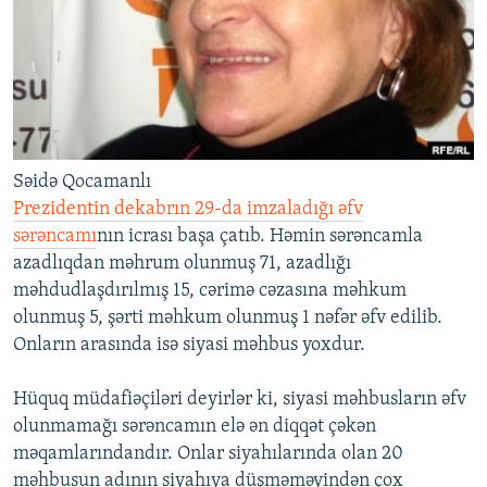
İNFOQRAFIKA
AZƏRBAYCAN ƏDƏBIYYATI KITABXANASI
MISSIYAMIZ
BIZI IZLƏ
KARIKATURA
İSLAM VƏ DEMOKRATIYA
PEŞƏ ETIKASI VƏ JURNALISTIKA STANDARTLARIMIZ
İZ - MƏDƏNIYYƏT PROQRAMI
MATERIALLARIMIZDAN ISTIFADƏ
AZADLIQRADIOSU MOBIL TELEFONUNUZDA
RFE/RL-in bütün saytları
BIZIMLƏ ƏLAQƏ
Səidə Qocamanlı
Prezidentin dekabrın 29-da imzaladığı əfv
XƏBƏR BÜLLETENLƏRIMIZ
sərəncamı
nın icrası başa çatıb. Həmin sərəncamla
azadlıqdan məhrum olunmuş 71, azadlığı
məhdudlaşdırılmış 15, cərimə cəzasına məhkum
olunmuş 5, şərti məhkum olunmuş 1 nəfər əfv edilib.
Onların arasında isə siyasi məhbus yoxdur.
Hüquq müdafiəçiləri deyirlər ki, siyasi məhbusların əfv
olunmamağı sərəncamın elə ən diqqət çəkən
məqamlarındandır. Onlar siyahılarında olan 20
məhbusun adının siyahıya düşməməyindən çox