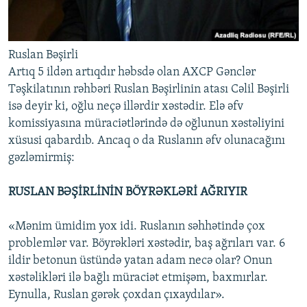
Ruslan Bəşirli
Artıq 5 ildən artıqdır həbsdə olan AXCP Gənclər
Təşkilatının rəhbəri Ruslan Bəşirlinin atası Cəlil Bəşirli
isə deyir ki, oğlu neçə illərdir xəstədir. Elə əfv
komissiyasına müraciətlərində də oğlunun xəstəliyini
xüsusi qabardıb. Ancaq o da Ruslanın əfv olunacağını
gəzləmirmiş:
RUSLAN BƏŞİRLİNİN BÖYRƏKLƏRİ AĞRIYIR
«Mənim ümidim yox idi. Ruslanın səhhətində çox
problemlər var. Böyrəkləri xəstədir, baş ağrıları var. 6
ildir betonun üstündə yatan adam necə olar? Onun
xəstəlikləri ilə bağlı müraciət etmişəm, baxmırlar.
Eynulla, Ruslan gərək çoxdan çıxaydılar».