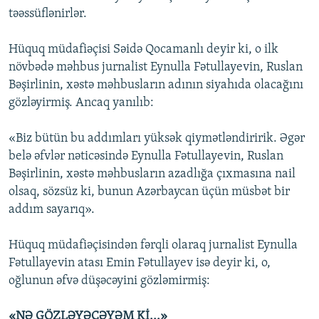
təəssüflənirlər.
Hüquq müdafiəçisi Səidə Qocamanlı deyir ki, o ilk
növbədə məhbus jurnalist Eynulla Fətullayevin, Ruslan
Bəşirlinin, xəstə məhbusların adının siyahıda olacağını
gözləyirmiş. Ancaq yanılıb:
«Biz bütün bu addımları yüksək qiymətləndiririk. Əgər
belə əfvlər nəticəsində Eynulla Fətullayevin, Ruslan
Bəşirlinin, xəstə məhbusların azadlığa çıxmasına nail
olsaq, sözsüz ki, bunun Azərbaycan üçün müsbət bir
addım sayarıq».
Hüquq müdafiəçisindən fərqli olaraq jurnalist Eynulla
Fətullayevin atası Emin Fətullayev isə deyir ki, o,
oğlunun əfvə düşəcəyini gözləmirmiş:
«NƏ GÖZLƏYƏCƏYƏM Kİ...»