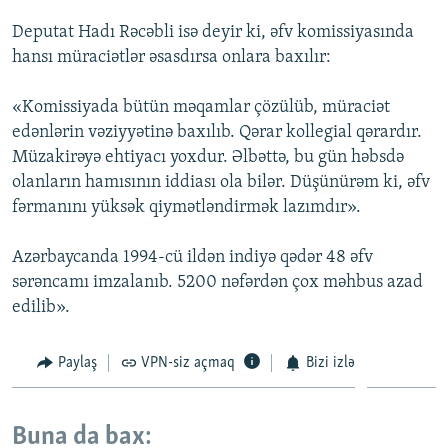
Deputat Hadı Rəcəbli isə deyir ki, əfv komissiyasında
hansı müraciətlər əsasdırsa onlara baxılır:
«Komissiyada bütün məqamlar çözülüb, müraciət
edənlərin vəziyyətinə baxılıb. Qərar kollegial qərardır.
Müzakirəyə ehtiyacı yoxdur. Əlbəttə, bu gün həbsdə
olanların hamısının iddiası ola bilər. Düşünürəm ki, əfv
fərmanını yüksək qiymətləndirmək lazımdır».
Azərbaycanda 1994-cü ildən indiyə qədər 48 əfv
sərəncamı imzalanıb. 5200 nəfərdən çox məhbus azad
edilib».
Paylaş
VPN-siz açmaq
Bizi izlə
Buna da bax: