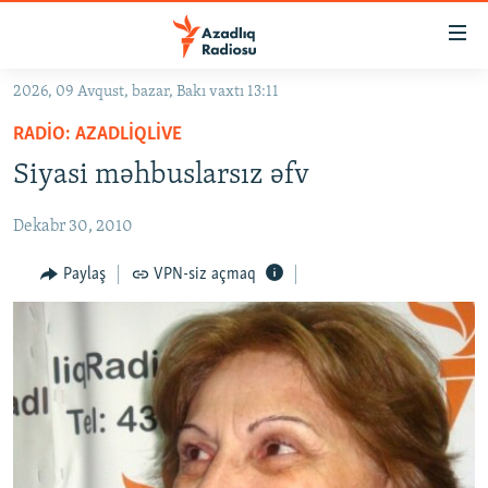
Keçid
linkləri
Əsas
2026, 09 Avqust, bazar, Bakı vaxtı 13:11
məzmuna
GÜNDƏM
RADIO: AZADLIQLIVE
qayıt
#İZAHLA
Əsas
Siyasi məhbuslarsız əfv
KORRUPSIOMETR
naviqasiyaya
qayıt
Dekabr 30, 2010
#ƏSLINDƏ
Axtarışa
FƏRQƏ BAX
Paylaş
VPN-siz açmaq
keç
QANUNI DOĞRU
ARAŞDIRMA
MULTIMEDIA
RADIO ARXIV
VIDEO
HAQQIMIZDA
FOTOQALEREYA
OXU ZALI