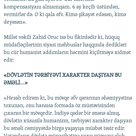
kompensasiyanı almamışam. 6 ay keçib üstündən,
vermirlər də. O ki qala əfv. Kimə şikayət edəsən, kimə
deyəsən».
Millət vəkili Zahid Oruc isə bu fikirdədir ki, hüquq
müdafiəçilərinin siyasi məhbuslar haqqında dedikləri
bu cür humanist addımların həcmini kiçiltməyə xidmət
edir:
«DÖVLƏTİN TƏRBİYƏVİ XARAKTER DAŞIYAN BU
ƏMƏLİ...»
«Hesab edirəm ki, bu mövqe əfv qərarının əhəmiyyətinə
toxunan, onu hansısa formada öz müstəvisindən
çıxaran bir mövqedir. İndiyə qədər bir ənənə almış,
dövlətin xüsusilə humanizm, tərbiyəvi xarakter daşıyan
bu əməli cəmiyyətdə birgə yaşayışa müsbət təsir edir.