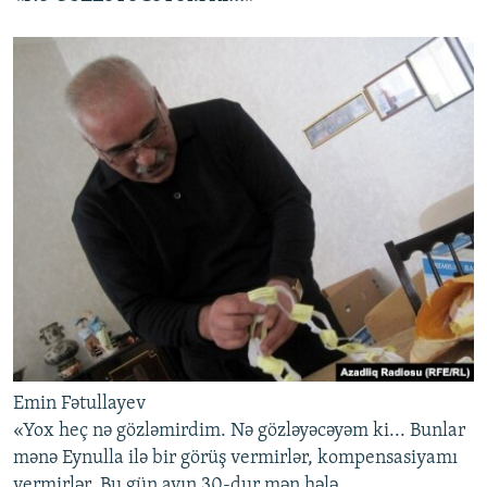
Emin Fətullayev
«Yox heç nə gözləmirdim. Nə gözləyəcəyəm ki... Bunlar
mənə Eynulla ilə bir görüş vermirlər, kompensasiyamı
vermirlər. Bu gün ayın 30-dur mən hələ