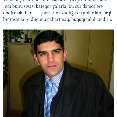
Vətəndaşın dövlətə münasibətinə yaxşı nümunə olub.
İndi bunu siyasi kateqoriyalarla, bu cür dərəcələrə
endirmək, hansısa şəxslərin azadlığa çıxanlardan fərqli
bir insanlar olduğunu qabartmaq. hüquqi nihilizmdir «