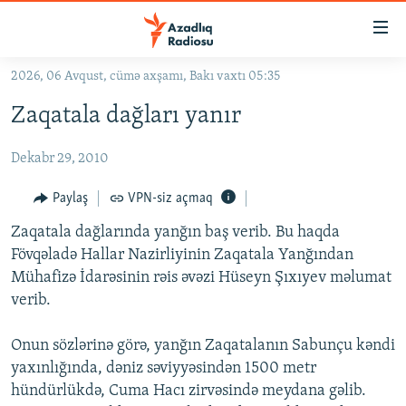
Keçid
linkləri
Əsas
2026, 06 Avqust, cümə axşamı, Bakı vaxtı 05:35
məzmuna
GÜNDƏM
Zaqatala dağları yanır
qayıt
#İZAHLA
Əsas
Dekabr 29, 2010
KORRUPSIOMETR
naviqasiyaya
qayıt
#ƏSLINDƏ
Paylaş
VPN-siz açmaq
Axtarışa
FƏRQƏ BAX
keç
Zaqatala dağlarında yanğın baş verib. Bu haqda
Fövqəladə Hallar Nazirliyinin Zaqatala Yanğından
QANUNI DOĞRU
Mühafizə İdarəsinin rəis əvəzi Hüseyn Şıxıyev məlumat
ARAŞDIRMA
verib.
MULTIMEDIA
Onun sözlərinə görə, yanğın Zaqatalanın Sabunçu kəndi
RADIO ARXIV
VIDEO
yaxınlığında, dəniz səviyyəsindən 1500 metr
HAQQIMIZDA
hündürlükdə, Cuma Hacı zirvəsində meydana gəlib.
FOTOQALEREYA
OXU ZALI