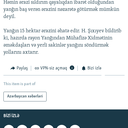
Həmin ərazi sıldırım qayalıqdan ibarət olduğundan
İNFOQRAFIKA
AZƏRBAYCAN ƏDƏBIYYATI KITABXANASI
MISSIYAMIZ
yanğın baş verən ərazini nəzarətə götürmək mümkün
BIZI IZLƏ
KARIKATURA
İSLAM VƏ DEMOKRATIYA
PEŞƏ ETIKASI VƏ JURNALISTIKA STANDARTLARIMIZ
deyil.
İZ - MƏDƏNIYYƏT PROQRAMI
MATERIALLARIMIZDAN ISTIFADƏ
Yanğın 15 hektar ərazini əhatə edir. H. Şıxıyev bildirib
AZADLIQRADIOSU MOBIL TELEFONUNUZDA
RFE/RL-in bütün saytları
ki, hazırda rayon Yanğından Mühafizə Xidmətinin
əməkdaşları və yerli sakinlər yanğını söndürmək
BIZIMLƏ ƏLAQƏ
yollarını axtarır.
XƏBƏR BÜLLETENLƏRIMIZ
Paylaş
VPN-siz açmaq
Bizi izlə
This item is part of
Azərbaycan xəbərləri
BIZI IZLƏ