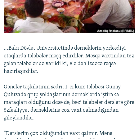
İNFOQRAFIKA
AZƏRBAYCAN ƏDƏBIYYATI KITABXANASI
MISSIYAMIZ
BIZI IZLƏ
KARIKATURA
İSLAM VƏ DEMOKRATIYA
PEŞƏ ETIKASI VƏ JURNALISTIKA STANDARTLARIMIZ
İZ - MƏDƏNIYYƏT PROQRAMI
MATERIALLARIMIZDAN ISTIFADƏ
AZADLIQRADIOSU MOBIL TELEFONUNUZDA
RFE/RL-in bütün saytları
...Bakı Dövlət Universitetində dərnəklərin yerləşdiyi
BIZIMLƏ ƏLAQƏ
otaqlarda tələbələr məşq edirdilər. Məşqə vaxtından tez
XƏBƏR BÜLLETENLƏRIMIZ
gələn tələbələr də var idi ki, elə dəhlizdəcə rəqsə
hazırlaşırdılar.
Gənclər təşkilatının sədri, 1-ci kurs tələbəsi Günay
Quluzadə qrup yoldaşlarının dərnəklərdə iştiraka
maraqları olduğunu desə də, bəzi tələbələr dərslərə görə
özfəaliyyət dərnəklərinə çox vaxt qalmadığından
gileyləndilər:
“Dərslərim çox olduğundan vaxt qalmır. Mənə