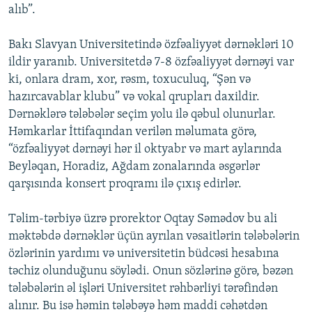
alıb”.
Bakı Slavyan Universitetində özfəaliyyət dərnəkləri 10
ildir yaranıb. Universitetdə 7-8 özfəaliyyət dərnəyi var
ki, onlara dram, xor, rəsm, toxuculuq, “Şən və
hazırcavablar klubu” və vokal qrupları daxildir.
Dərnəklərə tələbələr seçim yolu ilə qəbul olunurlar.
Həmkarlar İttifaqından verilən məlumata görə,
“özfəaliyyət dərnəyi hər il oktyabr və mart aylarında
Beyləqan, Horadiz, Ağdam zonalarında əsgərlər
qarşısında konsert proqramı ilə çıxış edirlər.
Təlim-tərbiyə üzrə prorektor Oqtay Səmədov bu ali
məktəbdə dərnəklər üçün ayrılan vəsaitlərin tələbələrin
özlərinin yardımı və universitetin büdcəsi hesabına
təchiz olunduğunu söylədi. Onun sözlərinə görə, bəzən
tələbələrin əl işləri Universitet rəhbərliyi tərəfindən
alınır. Bu isə həmin tələbəyə həm maddi cəhətdən