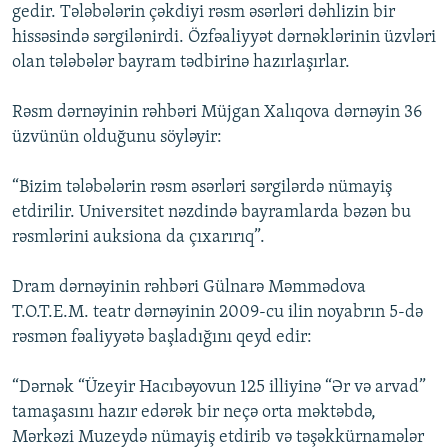
gedir. Tələbələrin çəkdiyi rəsm əsərləri dəhlizin bir
hissəsində sərgilənirdi. Özfəaliyyət dərnəklərinin üzvləri
olan tələbələr bayram tədbirinə hazırlaşırlar.
Rəsm dərnəyinin rəhbəri Müjgan Xalıqova dərnəyin 36
üzvünün olduğunu söyləyir:
“Bizim tələbələrin rəsm əsərləri sərgilərdə nümayiş
etdirilir. Universitet nəzdində bayramlarda bəzən bu
rəsmlərini auksiona da çıxarırıq”.
Dram dərnəyinin rəhbəri Gülnarə Məmmədova
T.O.T.E.M. teatr dərnəyinin 2009-cu ilin noyabrın 5-də
rəsmən fəaliyyətə başladığını qeyd edir:
“Dərnək “Üzeyir Hacıbəyovun 125 illiyinə “Ər və arvad”
tamaşasını hazır edərək bir neçə orta məktəbdə,
Mərkəzi Muzeydə nümayiş etdirib və təşəkkürnamələr