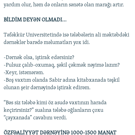
yardım olur, həm də onların sənətə olan marağı artır.
BİLDİM DEYƏN OLMADI...
Təfəkkür Universitetində isə tələbələrin ali məktəbdəki
dərnəklər barədə məlumatları yox idi.
-Dərnək olsa, iştirak edərsiniz?
-Pulsuz çalıb-oxumaq, şəkil çəkmək nəyimə lazım?
-Xeyr, istəmərəm.
-Boş vaxtım olanda Sabir adına kitabxanada təşkil
olunan şeir dərnəyində iştirak edirəm.
“Bəs siz tələbə kimi öz asudə vaxtınızı harada
keçirirsiniz?” sualına tələbə oğlanların çoxu
“çayxanada” cavabını verdi.
ÖZFƏALİYYƏT DƏRNƏYİNƏ 1000-1500 MANAT