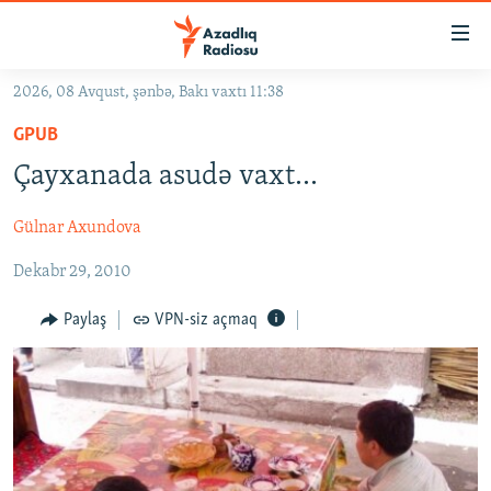
Keçid
linkləri
Əsas
2026, 08 Avqust, şənbə, Bakı vaxtı 11:38
məzmuna
GÜNDƏM
GPUB
qayıt
#İZAHLA
Əsas
Çayxanada asudə vaxt...
KORRUPSIOMETR
naviqasiyaya
qayıt
Gülnar Axundova
#ƏSLINDƏ
Axtarışa
Dekabr 29, 2010
FƏRQƏ BAX
keç
QANUNI DOĞRU
Paylaş
VPN-siz açmaq
ARAŞDIRMA
MULTIMEDIA
RADIO ARXIV
VIDEO
HAQQIMIZDA
FOTOQALEREYA
OXU ZALI