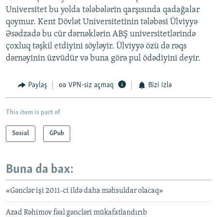
Universitet bu yolda tələbələrin qarşısında qadağalar
qoymur. Kent Dövlət Universitetinin tələbəsi Ülviyyə
Əsədzadə bu cür dərnəklərin ABŞ universitetlərində
çoxluq təşkil etdiyini söyləyir. Ülviyyə özü də rəqs
dərnəyinin üzvüdür və buna görə pul ödədiyini deyir.
Paylaş
VPN-siz açmaq
Bizi izlə
This item is part of
Sosial
GPub
Buna da bax:
«Gənclər işi 2011-ci ildə daha məhsuldar olacaq»
Azad Rəhimov fəal gəncləri mükafatlandırıb