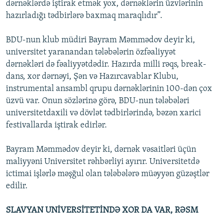
dərnəklərdə iştirak etmək yox, dərnəklərin üzvlərinin
hazırladığı tədbirlərə baxmaq maraqlıdır”.
BDU-nun klub müdiri Bayram Məmmədov deyir ki,
universitet yaranandan tələbələrin özfəaliyyət
dərnəkləri də fəaliyyətdədir. Hazırda milli rəqs, break-
dans, xor dərnəyi, Şən və Hazırcavablar Klubu,
instrumental ansambl qrupu dərnəklərinin 100-dən çox
üzvü var. Onun sözlərinə görə, BDU-nun tələbələri
universitetdaxili və dövlət tədbirlərində, bəzən xarici
festivallarda iştirak edirlər.
Bayram Məmmədov deyir ki, dərnək vəsaitləri üçün
maliyyəni Universitet rəhbərliyi ayırır. Universitetdə
ictimai işlərlə məşğul olan tələbələrə müəyyən güzəştlər
edilir.
SLAVYAN UNİVERSİTETİNDƏ XOR DA VAR, RƏSM