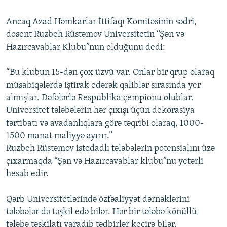
Ancaq Azad Həmkarlar İttifaqı Komitəsinin sədri,
dosent Ruzbeh Rüstəmov Universitetin “Şən və
Hazırcavablar Klubu”nun olduğunu dedi:
“Bu klubun 15-dən çox üzvü var. Onlar bir qrup olaraq
müsabiqələrdə iştirak edərək qaliblər sırasında yer
almışlar. Dəfələrlə Respublika çempionu olublar.
Universitet tələbələrin hər çıxışı üçün dekorasiya
tərtibatı və avadanlıqlara görə təqribi olaraq, 1000-
1500 manat maliyyə ayırır.”
Ruzbeh Rüstəmov istedadlı tələbələrin potensialını üzə
çıxarmaqda “Şən və Hazırcavablar klubu”nu yetərli
hesab edir.
Qərb Universitetlərində özfəaliyyət dərnəklərini
tələbələr də təşkil edə bilər. Hər bir tələbə könüllü
tələbə təşkilatı yaradıb tədbirlər keçirə bilər.