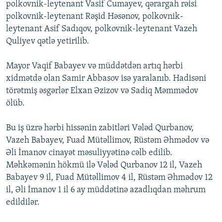
polkovnik-leytenant Vasif Cumayev, qərargah rəisi
İNFOQRAFIKA
AZƏRBAYCAN ƏDƏBIYYATI KITABXANASI
MISSIYAMIZ
polkovnik-leytenant Rəşid Həsənov, polkovnik-
BIZI IZLƏ
KARIKATURA
İSLAM VƏ DEMOKRATIYA
PEŞƏ ETIKASI VƏ JURNALISTIKA STANDARTLARIMIZ
leytenant Asif Sadıqov, polkovnik-leytenant Vazeh
Quliyev qətlə yetirilib.
İZ - MƏDƏNIYYƏT PROQRAMI
MATERIALLARIMIZDAN ISTIFADƏ
AZADLIQRADIOSU MOBIL TELEFONUNUZDA
RFE/RL-in bütün saytları
Mayor Vaqif Babayev və müddətdən artıq hərbi
xidmətdə olan Samir Abbasov isə yaralanıb. Hadisəni
BIZIMLƏ ƏLAQƏ
törətmiş əsgərlər Elxan Əzizov və Sadiq Məmmədov
XƏBƏR BÜLLETENLƏRIMIZ
ölüb.
Bu iş üzrə hərbi hissənin zabitləri Vələd Qurbanov,
Vazeh Babayev, Fuad Mütəllimov, Rüstəm Əhmədov və
Əli İmanov cinayət məsuliyyətinə cəlb edilib.
Məhkəmənin hökmü ilə Vələd Qurbanov 12 il, Vazeh
Babayev 9 il, Fuad Mütəllimov 4 il, Rüstəm Əhmədov 12
il, Əli İmanov 1 il 6 ay müddətinə azadlıqdan məhrum
edildilər.