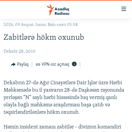
Keçid
linkləri
Əsas
2026, 09 Avqust, bazar, Bakı vaxtı 05:58
məzmuna
GÜNDƏM
Zabitlərə hökm oxunub
qayıt
#İZAHLA
Əsas
Dekabr 28, 2010
KORRUPSIOMETR
naviqasiyaya
qayıt
#ƏSLINDƏ
Paylaş
VPN-siz açmaq
Axtarışa
FƏRQƏ BAX
keç
Dekabrın 27-də Ağır Cinayətlərə Dair İşlər üzrə Hərbi
QANUNI DOĞRU
Məhkəmədə bu il yanvarın 28-də Daşkəsən rayonunda
ARAŞDIRMA
yerləşən “N” saylı hərbi hissəsində baş vermiş qanlı
olayla bağlı məhkəmə araşdırması başa çatıb və
MULTIMEDIA
təqsirləndirilənlərə hökm oxunub.
RADIO ARXIV
VIDEO
HAQQIMIZDA
Həmin insident zamanı zabitlər - divizion komandiri
FOTOQALEREYA
OXU ZALI