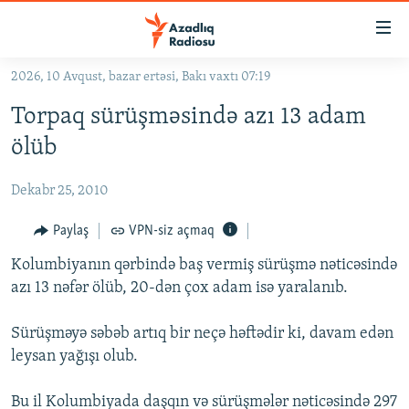
Keçid
linkləri
Əsas
2026, 10 Avqust, bazar ertəsi, Bakı vaxtı 07:19
məzmuna
GÜNDƏM
Torpaq sürüşməsində azı 13 adam
qayıt
#İZAHLA
Əsas
ölüb
KORRUPSIOMETR
naviqasiyaya
qayıt
Dekabr 25, 2010
#ƏSLINDƏ
Axtarışa
FƏRQƏ BAX
Paylaş
VPN-siz açmaq
keç
QANUNI DOĞRU
Kolumbiyanın qərbində baş vermiş sürüşmə nəticəsində
azı 13 nəfər ölüb, 20-dən çox adam isə yaralanıb.
ARAŞDIRMA
MULTIMEDIA
Sürüşməyə səbəb artıq bir neçə həftədir ki, davam edən
leysan yağışı olub.
RADIO ARXIV
VIDEO
HAQQIMIZDA
FOTOQALEREYA
OXU ZALI
Bu il Kolumbiyada daşqın və sürüşmələr nəticəsində 297