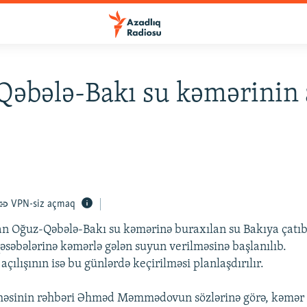
əbələ-Bakı su kəmərinin a
VPN-siz açmaq
an Oğuz-Qəbələ-Bakı su kəmərinə buraxılan su Bakıya çatıb
qəsəbələrinə kəmərlə gələn suyun verilməsinə başlanılıb.
çılışının isə bu günlərdə keçirilməsi planlaşdırılır.
ihəsinin rəhbəri Əhməd Məmmədovun sözlərinə görə, kəmər 