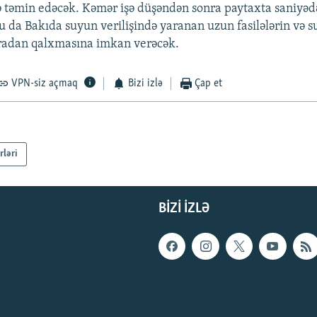
ə təmin edəcək. Kəmər işə düşəndən sonra paytaxta saniyə
u da Bakıda suyun verilişində yaranan uzun fasilələrin və su
radan qalxmasına imkan verəcək.
VPN-siz açmaq
Bizi izlə
Çap et
rləri
BIZI IZLƏ