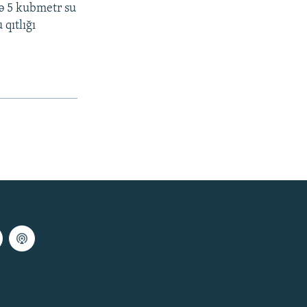
də 5 kubmetr su
 qıtlığı