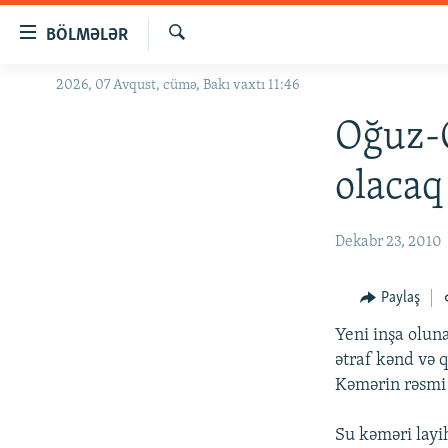
Keçid
BÖLMƏLƏR
linkləri
Axtar
Əsas
2026, 07 Avqust, cümə, Bakı vaxtı 11:46
GÜNDƏM
məzmuna
#İZAHLA
Oğuz-Q
qayıt
Əsas
KORRUPSIOMETR
olacaq
naviqasiyaya
#ƏSLINDƏ
qayıt
Axtarışa
FƏRQƏ BAX
Dekabr 23, 2010
keç
QANUNI DOĞRU
Paylaş
ARAŞDIRMA
Yeni inşa olun
MULTIMEDIA
ətraf kənd və 
RADIO ARXIV
VIDEO
Kəmərin rəsmi a
HAQQIMIZDA
FOTOQALEREYA
OXU ZALI
Su kəməri lay