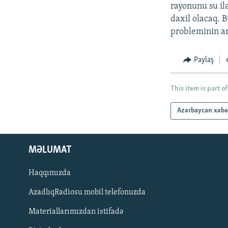
İNFOQRAFIKA
AZƏRBAYCAN ƏDƏBIYYATI KITABXANASI
MISSIYAMIZ
rayonunu su il
daxil olacaq. B
KARIKATURA
İSLAM VƏ DEMOKRATIYA
PEŞƏ ETIKASI VƏ JURNALISTIKA
STANDARTLARIMIZ
probleminin a
İZ - MƏDƏNIYYƏT PROQRAMI
MATERIALLARIMIZDAN ISTIFADƏ
Paylaş
AZADLIQRADIOSU MOBIL TELEFONUNUZDA
BIZIMLƏ ƏLAQƏ
This item is part of
XƏBƏR BÜLLETENLƏRIMIZ
Azərbaycan xəbə
MƏLUMAT
Haqqımızda
AzadlıqRadiosu mobil telefonuzda
Materiallarımızdan istifadə
BIZI IZLƏ