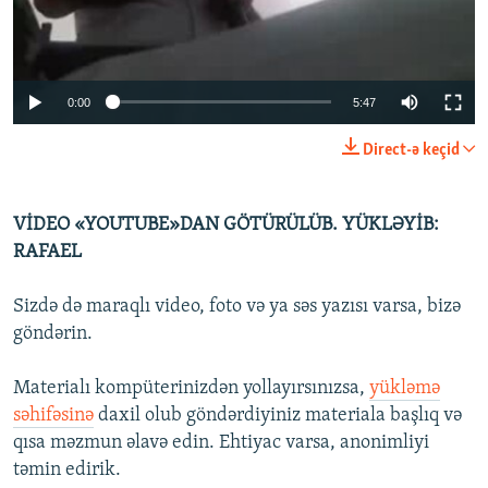
İNFOQRAFIKA
AZƏRBAYCAN ƏDƏBIYYATI KITABXANASI
MISSIYAMIZ
BIZI IZLƏ
KARIKATURA
İSLAM VƏ DEMOKRATIYA
PEŞƏ ETIKASI VƏ JURNALISTIKA STANDARTLARIMIZ
İZ - MƏDƏNIYYƏT PROQRAMI
MATERIALLARIMIZDAN ISTIFADƏ
0:00
5:47
AZADLIQRADIOSU MOBIL TELEFONUNUZDA
RFE/RL-in bütün saytları
Direct-ə keçid
BIZIMLƏ ƏLAQƏ
XƏBƏR BÜLLETENLƏRIMIZ
VİDEO «YOUTUBE»DAN GÖTÜRÜLÜB. YÜKLƏYİB:
RAFAEL
Sizdə də maraqlı video, foto və ya səs yazısı varsa, bizə
göndərin.
Materialı kompüterinizdən yollayırsınızsa,
yükləmə
səhifəsinə
daxil olub göndərdiyiniz materiala başlıq və
qısa məzmun əlavə edin. Ehtiyac varsa, anonimliyi
təmin edirik.