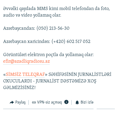
Əvvəlki qaydada MMS kimi mobil telefondan da foto,
audio və video yollamaq olar.
Azərbaycandan: (050) 213-56-30
Azərbaycan xaricindən: (+420) 602 517 052
Görüntüləri elektron poçtla da yollamaq olar:
efir@azadliqradiosu.az
«
SİMSİZ TELEQRAF
» SƏHİFƏSİNİN JURNALİSTLƏRİ
OXUCULARDI - JURNALİST DƏSTƏMİZƏ XOŞ
GƏLMİZİSİNİZ!
Paylaş
VPN-siz açmaq
Bizi izlə