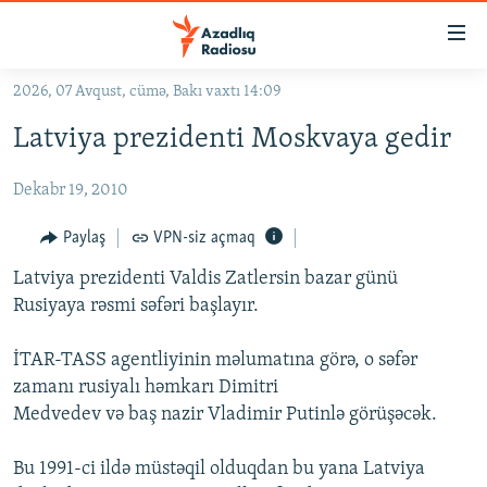
Keçid
linkləri
Əsas
2026, 07 Avqust, cümə, Bakı vaxtı 14:09
məzmuna
GÜNDƏM
Latviya prezidenti Moskvaya gedir
qayıt
#İZAHLA
Əsas
Dekabr 19, 2010
KORRUPSIOMETR
naviqasiyaya
qayıt
#ƏSLINDƏ
Paylaş
VPN-siz açmaq
Axtarışa
FƏRQƏ BAX
keç
Latviya prezidenti Valdis Zatlersin bazar günü
Rusiyaya rəsmi səfəri başlayır.
QANUNI DOĞRU
ARAŞDIRMA
İTAR-TASS agentliyinin məlumatına görə, o səfər
zamanı rusiyalı həmkarı Dimitri
MULTIMEDIA
Medvedev və baş nazir Vladimir Putinlə görüşəcək.
RADIO ARXIV
VIDEO
HAQQIMIZDA
Bu 1991-ci ildə müstəqil olduqdan bu yana Latviya
FOTOQALEREYA
OXU ZALI