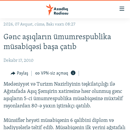
Keçid
linkləri
Əsas
2026, 07 Avqust, cümə, Bakı vaxtı 08:27
məzmuna
GÜNDƏM
Gənc aşıqların ümumrespublika
qayıt
#İZAHLA
Əsas
müsabiqəsi başa çatıb
KORRUPSIOMETR
naviqasiyaya
qayıt
Dekabr 17, 2010
#ƏSLINDƏ
Axtarışa
FƏRQƏ BAX
Paylaş
VPN-siz açmaq
keç
QANUNI DOĞRU
Mədəniyyət və Turizm Nazirliyinin təşkilatçılığı ilə
Ağstafada Aşıq Şəmşirin xatirəsinə həsr olunmuş gənc
ARAŞDIRMA
aşıqların 5-ci ümumrespublika müsabiqəsinə müxtəlif
MULTIMEDIA
rayonlardan 80-ə yaxın iştirakçı qatılıb.
RADIO ARXIV
VIDEO
Münsiflər heyəti müsabiqənin 6 qalibini diplom və
HAQQIMIZDA
FOTOQALEREYA
OXU ZALI
hədiyyələrlə təltif edib. Müsabiqənin ilk yerini ağstafalı