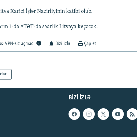
itva Xarici İşlər Nazirliyinin katibi olub.
varın 1-də ATƏT-də sədrlik Litvaya keçəcək.
VPN-siz açmaq
Bizi izlə
Çap et
rləri
BIZI IZLƏ