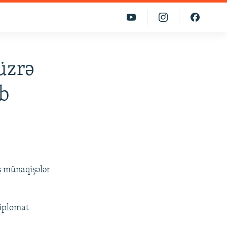
üzrə
b
ş münaqişələr
diplomat