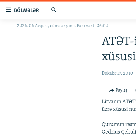
Keçid
BÖLMƏLƏR
linkləri
Axtar
Əsas
2026, 06 Avqust, cümə axşamı, Bakı vaxtı 06:02
GÜNDƏM
məzmuna
#İZAHLA
ATƏT-i
qayıt
Əsas
KORRUPSIOMETR
xüsusi
naviqasiyaya
#ƏSLINDƏ
qayıt
Axtarışa
FƏRQƏ BAX
Dekabr 17, 2010
keç
QANUNI DOĞRU
Paylaş
ARAŞDIRMA
Litvanın ATƏT-
MULTIMEDIA
üzrə xüsusi nü
RADIO ARXIV
VIDEO
Qurumun rəsmi 
HAQQIMIZDA
FOTOQALEREYA
OXU ZALI
Gedrius Çekulis