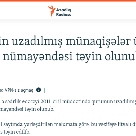
n uzadılmış münaqişələr 
 nümayəndəsi təyin olunu
VPN-siz açmaq
ə sədrlik edəcəyi 2011-ci il müddətində qurumun uzadılmı
mayəndəsi təyin olunub.
saytında yerləşdirilən məlumata görə, bu vəzifəyə litvalı 
 təyin edilib.