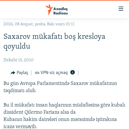
Keçid
linkləri
Əsas
2026, 08 Avqust, şənbə, Bakı vaxtı 01:11
məzmuna
GÜNDƏM
Saxarov mükafatı boş kresloya
qayıt
#İZAHLA
Əsas
qoyuldu
KORRUPSIOMETR
naviqasiyaya
qayıt
Dekabr 15, 2010
#ƏSLINDƏ
Axtarışa
FƏRQƏ BAX
Paylaş
VPN-siz açmaq
keç
QANUNI DOĞRU
Bu gün Avropa Parlamentində Saxarov mükafatının
təqdimatı olub.
ARAŞDIRMA
MULTIMEDIA
Bu il mükafatı insan haqlarının müdafiəsinə görə kubalı
dissident Qilermo Farians alsa da
RADIO ARXIV
VIDEO
Kubanın hakim dairələri onun mərasimdə iştirakına
HAQQIMIZDA
FOTOQALEREYA
OXU ZALI
icazə verməyib.