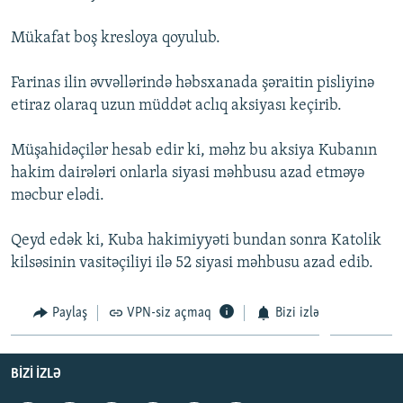
İNFOQRAFIKA
AZƏRBAYCAN ƏDƏBIYYATI KITABXANASI
MISSIYAMIZ
BIZI IZLƏ
Mükafat boş kresloya qoyulub.
KARIKATURA
İSLAM VƏ DEMOKRATIYA
PEŞƏ ETIKASI VƏ JURNALISTIKA STANDARTLARIMIZ
Farinas ilin əvvəllərində həbsxanada şəraitin pisliyinə
İZ - MƏDƏNIYYƏT PROQRAMI
MATERIALLARIMIZDAN ISTIFADƏ
etiraz olaraq uzun müddət aclıq aksiyası keçirib.
AZADLIQRADIOSU MOBIL TELEFONUNUZDA
RFE/RL-in bütün saytları
BIZIMLƏ ƏLAQƏ
Müşahidəçilər hesab edir ki, məhz bu aksiya Kubanın
hakim dairələri onlarla siyasi məhbusu azad etməyə
XƏBƏR BÜLLETENLƏRIMIZ
məcbur elədi.
Qeyd edək ki, Kuba hakimiyyəti bundan sonra Katolik
kilsəsinin vasitəçiliyi ilə 52 siyasi məhbusu azad edib.
Paylaş
VPN-siz açmaq
Bizi izlə
BIZI IZLƏ