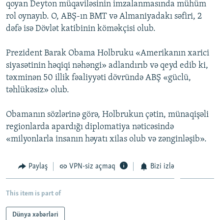
qoyan Deyton müqaviləsinin imzalanmasında mühüm
İNFOQRAFIKA
AZƏRBAYCAN ƏDƏBIYYATI KITABXANASI
MISSIYAMIZ
rol oynayıb. O, ABŞ-ın BMT və Almaniyadakı səfiri, 2
BIZI IZLƏ
KARIKATURA
İSLAM VƏ DEMOKRATIYA
PEŞƏ ETIKASI VƏ JURNALISTIKA STANDARTLARIMIZ
dəfə isə Dövlət katibinin köməkçisi olub.
İZ - MƏDƏNIYYƏT PROQRAMI
MATERIALLARIMIZDAN ISTIFADƏ
Prezident Barak Obama Holbruku «Amerikanın xarici
AZADLIQRADIOSU MOBIL TELEFONUNUZDA
RFE/RL-in bütün saytları
siyasətinin həqiqi nəhəngi» adlandırıb və qeyd edib ki,
təxminən 50 illik fəaliyyəti dövründə ABŞ «güclü,
BIZIMLƏ ƏLAQƏ
təhlükəsiz» olub.
XƏBƏR BÜLLETENLƏRIMIZ
Obamanın sözlərinə görə, Holbrukun çətin, münaqişəli
regionlarda apardığı diplomatiya nəticəsində
«milyonlarla insanın həyatı xilas olub və zənginləşib».
Paylaş
VPN-siz açmaq
Bizi izlə
This item is part of
Dünya xəbərləri