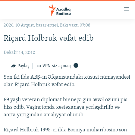
Keçid
linkləri
Əsas
2026, 10 Avqust, bazar ertəsi, Bakı vaxtı 07:08
məzmuna
GÜNDƏM
Riçard Holbruk vəfat edib
qayıt
#İZAHLA
Əsas
Dekabr 14, 2010
KORRUPSIOMETR
naviqasiyaya
qayıt
#ƏSLINDƏ
Paylaş
VPN-siz açmaq
Axtarışa
FƏRQƏ BAX
keç
Son iki ildə ABŞ-ın Əfqanıstandakı xüsusi nümayəndəsi
olan Riçard Holbruk vəfat edib.
QANUNI DOĞRU
ARAŞDIRMA
69 yaşlı veteran diplomat bir neçə gün əvvəl özünü pis
hiss edib, Vaşinqtonda xəstəxanaya yerləşdirilib və
MULTIMEDIA
aorta yırtığından əməliyyat olunub.
RADIO ARXIV
VIDEO
HAQQIMIZDA
Riçard Holbruk 1995-ci ildə Bosniya müharibəsinə son
FOTOQALEREYA
OXU ZALI