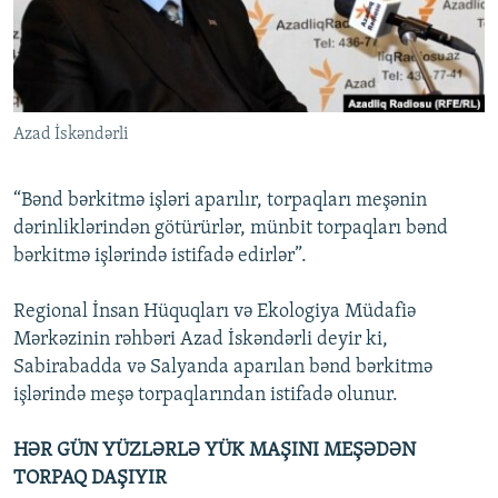
İNFOQRAFIKA
AZƏRBAYCAN ƏDƏBIYYATI KITABXANASI
MISSIYAMIZ
BIZI IZLƏ
KARIKATURA
İSLAM VƏ DEMOKRATIYA
PEŞƏ ETIKASI VƏ JURNALISTIKA STANDARTLARIMIZ
İZ - MƏDƏNIYYƏT PROQRAMI
MATERIALLARIMIZDAN ISTIFADƏ
Azad İskəndərli
AZADLIQRADIOSU MOBIL TELEFONUNUZDA
RFE/RL-in bütün saytları
BIZIMLƏ ƏLAQƏ
“Bənd bərkitmə işləri aparılır, torpaqları meşənin
XƏBƏR BÜLLETENLƏRIMIZ
dərinliklərindən götürürlər, münbit torpaqları bənd
bərkitmə işlərində istifadə edirlər”.
Regional İnsan Hüquqları və Ekologiya Müdafiə
Mərkəzinin rəhbəri Azad İskəndərli deyir ki,
Sabirabadda və Salyanda aparılan bənd bərkitmə
işlərində meşə torpaqlarından istifadə olunur.
HƏR GÜN YÜZLƏRLƏ YÜK MAŞINI MEŞƏDƏN
TORPAQ DAŞIYIR