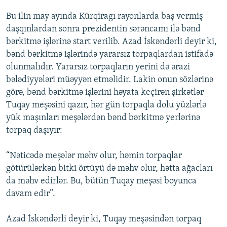
Bu ilin may ayında Kürqiragı rayonlarda baş vermiş
daşqınlardan sonra prezidentin sərəncamı ilə bənd
bərkitmə işlərinə start verilib. Azad İskəndərli deyir ki,
bənd bərkitmə işlərində yararsız torpaqlardan istifadə
olunmalıdır. Yararsız torpaqların yerini də ərazi
bələdiyyələri müəyyən etməlidir. Lakin onun sözlərinə
görə, bənd bərkitmə işlərini həyata keçirən şirkətlər
Tuqay meşəsini qazır, hər gün torpaqla dolu yüzlərlə
yük maşınları meşələrdən bənd bərkitmə yerlərinə
torpaq daşıyır:
“Nəticədə meşələr məhv olur, həmin torpaqlar
götürülərkən bitki örtüyü də məhv olur, hətta ağacları
da məhv edirlər. Bu, bütün Tuqay meşəsi boyunca
davam edir”.
Azad İskəndərli deyir ki, Tuqay meşəsindən torpaq