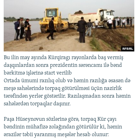
Bu ilin may ayında Kürqiragı rayonlarda baş vermiş
daşqınlardan sonra prezidentin sərəncamı ilə bənd
bərkitmə işlərinə start verilib
Ortada ümumi razılıq olub və həmin razılığa əsasən də
meşə sahələrində torpaq götürülməsi üçün nazirlik
tərəfindən yerlər göstərilir. Razılaşmadan sonra həmin
sahələrdən torpaqlar daşınır.
Paşa Hüseynovun sözlərinə görə, torpaq Kür çayı
bəndinin mühafizə zolağından götürülür ki, həmin
ərazilər təbii yaranmış meşələr hesab olunur: