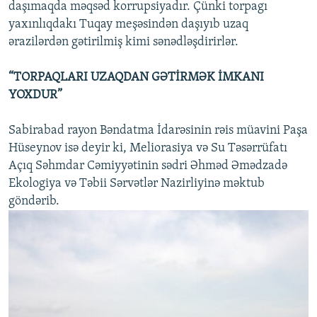
daşımaqda məqsəd korrupsiyadır. Çünki torpagı
yaxınlıqdakı Tuqay meşəsindən daşıyıb uzaq
ərazilərdən gətirilmiş kimi sənədləşdirirlər.
“TORPAQLARI UZAQDAN GƏTİRMƏK İMKANI
YOXDUR”
Sabirabad rayon Bəndatma İdarəsinin rəis müavini Paşa
Hüseynov isə deyir ki, Meliorasiya və Su Təsərrüfatı
Açıq Səhmdar Cəmiyyətinin sədri Əhməd Əmədzadə
Ekologiya və Təbii Sərvətlər Nazirliyinə məktub
göndərib.