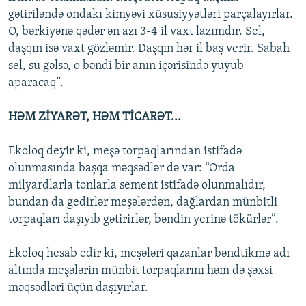
gətiriləndə ondakı kimyəvi xüsusiyyətləri parçalayırlar.
O, bərkiyənə qədər ən azı 3-4 il vaxt lazımdır. Sel,
daşqın isə vaxt gözləmir. Daşqın hər il baş verir. Sabah
sel, su gəlsə, o bəndi bir anın içərisində yuyub
aparacaq”.
HƏM ZİYARƏT, HƏM TİCARƏT...
Ekoloq deyir ki, meşə torpaqlarından istifadə
olunmasında başqa məqsədlər də var: “Orda
milyardlarla tonlarla sement istifadə olunmalıdır,
bundan da gedirlər meşələrdən, dağlardan münbitli
torpaqları daşıyıb gətirirlər, bəndin yerinə tökürlər”.
Ekoloq hesab edir ki, meşələri qazanlar bəndtikmə adı
altında meşələrin münbit torpaqlarını həm də şəxsi
məqsədləri üçün daşıyırlar.