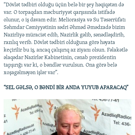
“Dövlət tədbiri olduğu üçün belə bir şey həqiqətən də
var. O torpaqdan məcburiyyət qarşısında istifadə
olunur, o iş davam edir. Meliorasiya və Su Təsərrüfatı
Səhmdar Cəmiyyətinin sədri Əhməd Əmədzadə bizim
Nazirliyə müraciət edib, Nazirlik gəlib, sənədləşdirib,
razılıq verib. Dövlət tədbiri olduğuna görə həyata
keçirilir bu iş, ancaq çalışırıq az ziyanı olsun. Fəlakətlə
əlaqədar Nazirlər Kabinetinin, cənab prezidentin
tapşırığı var ki, o bəndlər vurulsun. Ona görə belə
xoşagəlməyən işlər var”.
“SEL GƏLSƏ, O BƏNDİ BİR ANDA YUYUB APARACAQ”