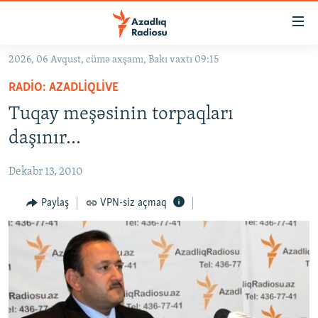
Keçid
linkləri
Əsas
2026, 06 Avqust, cümə axşamı, Bakı vaxtı 09:15
məzmuna
GÜNDƏM
RADIO: AZADLIQLIVE
qayıt
#İZAHLA
Əsas
Tuqay meşəsinin torpaqları
KORRUPSIOMETR
naviqasiyaya
daşınır...
qayıt
#ƏSLINDƏ
Axtarışa
Dekabr 13, 2010
FƏRQƏ BAX
keç
QANUNI DOĞRU
Paylaş
VPN-siz açmaq
ARAŞDIRMA
MULTIMEDIA
RADIO ARXIV
VIDEO
HAQQIMIZDA
FOTOQALEREYA
OXU ZALI