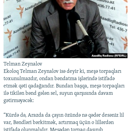
Telman Zeynalov
Ekoloq Telman Zeynalov isə deyir ki, meşə torpaqları
toxunulmazdır, ondan bəndatma işlərində istifadə
etmək qəti qadağandır. Bundan başqa, meşə torpaqları
ilə tikilən bənd gələn sel, suyun qarşısında davam
gətirməyəcək:
“Kürdə də, Arazda da çayın özündə nə qədər desəniz lil
var, Bəndləri bərkitmək, artırmaq üçün o lillərdən
istifadə olunmalıdır. Meşədən torpaq daşınıb