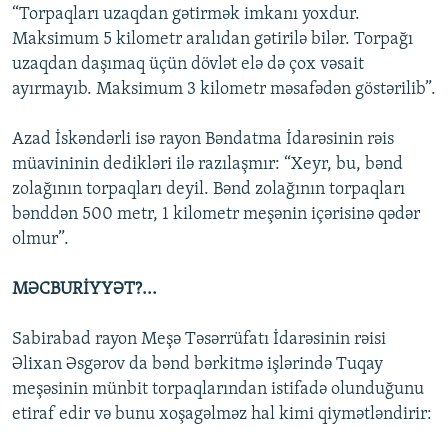
“Torpaqları uzaqdan gətirmək imkanı yoxdur.
Maksimum 5 kilometr aralıdan gətirilə bilər. Torpağı
uzaqdan daşımaq üçün dövlət elə də çox vəsait
ayırmayıb. Maksimum 3 kilometr məsafədən göstərilib”.
Azad İskəndərli isə rayon Bəndatma İdarəsinin rəis
müavininin dedikləri ilə razılaşmır: “Xeyr, bu, bənd
zolağının torpaqları deyil. Bənd zolağının torpaqları
bənddən 500 metr, 1 kilometr meşənin içərisinə qədər
olmur”.
MƏCBURİYYƏT?...
Sabirabad rayon Meşə Təsərrüfatı İdarəsinin rəisi
Əlixan Əsgərov da bənd bərkitmə işlərində Tuqay
meşəsinin münbit torpaqlarından istifadə olunduğunu
etiraf edir və bunu xoşagəlməz hal kimi qiymətləndirir: