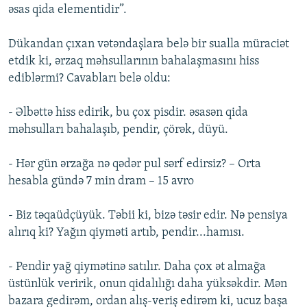
əsas qida elementidir”.
Dükandan çıxan vətəndaşlara belə bir sualla müraciət
etdik ki, ərzaq məhsullarının bahalaşmasını hiss
ediblərmi? Cavabları belə oldu:
- Əlbəttə hiss edirik, bu çox pisdir. əsasən qida
məhsulları bahalaşıb, pendir, çörək, düyü.
- Hər gün ərzağa nə qədər pul sərf edirsiz? – Orta
hesabla gündə 7 min dram – 15 avro
- Biz təqaüdçüyük. Təbii ki, bizə təsir edir. Nə pensiya
alırıq ki? Yağın qiyməti artıb, pendir...hamısı.
- Pendir yağ qiymətinə satılır. Daha çox ət almağa
üstünlük veririk, onun qidalılığı daha yüksəkdir. Mən
bazara gedirəm, ordan alış-veriş edirəm ki, ucuz başa