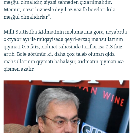
məşğul olmalıdır, siyasi səhnədən çıxarılmalıdır.
Məmur, nazir bizneslə deyil öz vəzifə borcları kilə
məşğul olmalıdırlar”.
Milli Statistika Xidmətinin məlumatına görə, noyabrda
oktyabr ayı ilə müqayisədə qeyri-ərzaq məhsullarının
qiyməti 0.5 faiz, xidmət sahəsində tariflər isə 0.3 faiz
artıb. Belə görünür ki, daha çox tələb olunan qida
məhsullarının qiyməti bahalaşır, xidmətin qiyməti isə
qismən azalır.