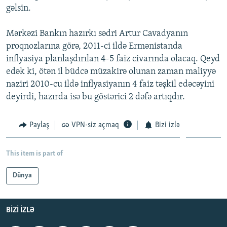
gəlsin.
Mərkəzi Bankın hazırkı sədri Artur Cavadyanın
proqnozlarına görə, 2011-ci ildə Ermənistanda
inflyasiya planlaşdırılan 4-5 faiz civarında olacaq. Qeyd
edək ki, ötən il büdcə müzakirə olunan zaman maliyyə
naziri 2010-cu ildə inflyasiyanın 4 faiz təşkil edəcəyini
deyirdi, hazırda isə bu göstərici 2 dəfə artıqdır.
Paylaş
VPN-siz açmaq
Bizi izlə
This item is part of
Dünya
BIZI IZLƏ