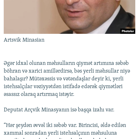
Artsvik Minasian
Əgər idxal olunan məhsulların qiymət artımına səbəb
böhran və xarici amillərdirsə, bəs yerli məhsullar niyə
bahalaşır? Mütəxəssis və vətəndaşlar deyir ki, yerli
istehsalçılar vəziyyətdən istifadə edərək qiymətləri
əsassız olaraq artırmaq istəyir.
Deputat Arçvik Minasyanın isə başqa izahı var.
“Hər şeydən əvvəl iki səbəb var. Birincisi, əldə edilən
xammal sonradan yerli istehsalçının məhsuluna