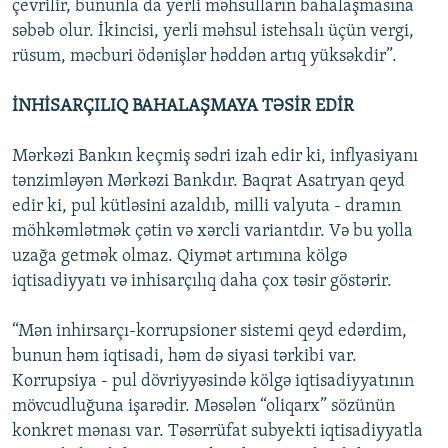
çevrilir, bununla da yerli məhsulların bahalaşmasına
səbəb olur. İkincisi, yerli məhsul istehsalı üçün vergi,
rüsum, məcburi ödənişlər həddən artıq yüksəkdir”.
İNHİSARÇILIQ BAHALAŞMAYA TƏSİR EDİR
Mərkəzi Bankın keçmiş sədri izah edir ki, inflyasiyanı
tənzimləyən Mərkəzi Bankdır. Baqrat Asatryan qeyd
edir ki, pul kütləsini azaldıb, milli valyuta - dramın
möhkəmlətmək çətin və xərcli variantdır. Və bu yolla
uzağa getmək olmaz. Qiymət artımına kölgə
iqtisadiyyatı və inhisarçılıq daha çox təsir göstərir.
“Mən inhirsarçı-korrupsioner sistemi qeyd edərdim,
bunun həm iqtisadi, həm də siyasi tərkibi var.
Korrupsiya - pul dövriyyəsində kölgə iqtisadiyyatının
mövcudluğuna işarədir. Məsələn “oliqarx” sözünün
konkret mənası var. Təsərrüfat subyekti iqtisadiyyatla