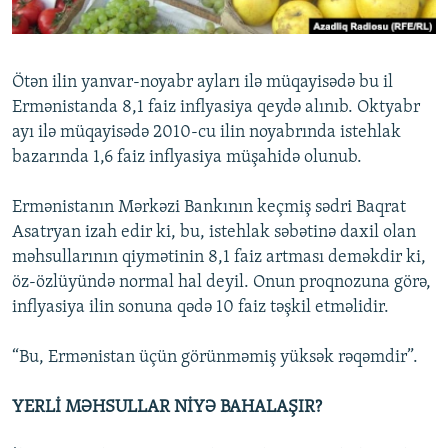
İNFOQRAFIKA
AZƏRBAYCAN ƏDƏBIYYATI KITABXANASI
MISSIYAMIZ
BIZI IZLƏ
KARIKATURA
İSLAM VƏ DEMOKRATIYA
PEŞƏ ETIKASI VƏ JURNALISTIKA STANDARTLARIMIZ
Ötən ilin yanvar-noyabr ayları ilə müqayisədə bu il
İZ - MƏDƏNIYYƏT PROQRAMI
MATERIALLARIMIZDAN ISTIFADƏ
Ermənistanda 8,1 faiz inflyasiya qeydə alınıb. Oktyabr
AZADLIQRADIOSU MOBIL TELEFONUNUZDA
RFE/RL-in bütün saytları
ayı ilə müqayisədə 2010-cu ilin noyabrında istehlak
bazarında 1,6 faiz inflyasiya müşahidə olunub.
BIZIMLƏ ƏLAQƏ
XƏBƏR BÜLLETENLƏRIMIZ
Ermənistanın Mərkəzi Bankının keçmiş sədri Baqrat
Asatryan izah edir ki, bu, istehlak səbətinə daxil olan
məhsullarının qiymətinin 8,1 faiz artması deməkdir ki,
öz-özlüyündə normal hal deyil. Onun proqnozuna görə,
inflyasiya ilin sonuna qədə 10 faiz təşkil etməlidir.
“Bu, Ermənistan üçün görünməmiş yüksək rəqəmdir”.
YERLİ MƏHSULLAR NİYƏ BAHALAŞIR?