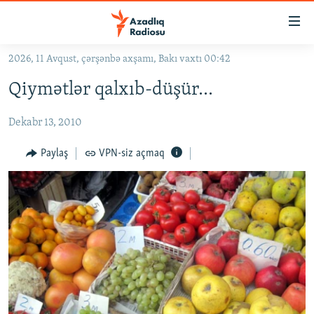
Keçid
linkləri
Əsas
2026, 11 Avqust, çərşənbə axşamı, Bakı vaxtı 00:42
məzmuna
GÜNDƏM
Qiymətlər qalxıb-düşür...
qayıt
#İZAHLA
Əsas
Dekabr 13, 2010
KORRUPSIOMETR
naviqasiyaya
qayıt
#ƏSLINDƏ
Paylaş
VPN-siz açmaq
Axtarışa
FƏRQƏ BAX
keç
QANUNI DOĞRU
ARAŞDIRMA
MULTIMEDIA
RADIO ARXIV
VIDEO
HAQQIMIZDA
FOTOQALEREYA
OXU ZALI