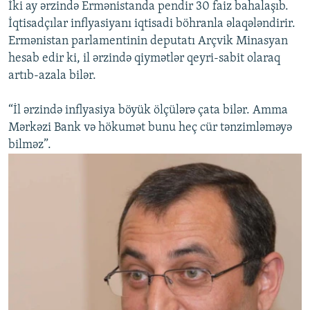
İki ay ərzində Ermənistanda pendir 30 faiz bahalaşıb.
İqtisadçılar inflyasiyanı iqtisadi böhranla əlaqələndirir.
Ermənistan parlamentinin deputatı Arçvik Minasyan
hesab edir ki, il ərzində qiymətlər qeyri-sabit olaraq
artıb-azala bilər.
“İl ərzində inflyasiya böyük ölçülərə çata bilər. Amma
Mərkəzi Bank və hökumət bunu heç cür tənzimləməyə
bilməz”.