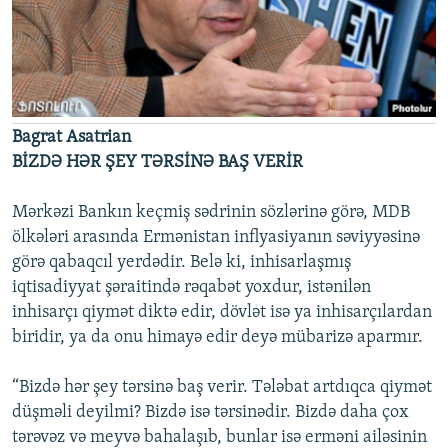
Bagrat Asatrian
BİZDƏ HƏR ŞEY TƏRSİNƏ BAŞ VERİR
Mərkəzi Bankın keçmiş sədrinin sözlərinə görə, MDB
ölkələri arasında Ermənistan inflyasiyanın səviyyəsinə
görə qabaqcıl yerdədir. Belə ki, inhisarlaşmış
iqtisadiyyat şəraitində rəqabət yoxdur, istənilən
inhisarçı qiymət diktə edir, dövlət isə ya inhisarçılardan
biridir, ya da onu himayə edir deyə mübarizə aparmır.
“Bizdə hər şey tərsinə baş verir. Tələbat artdıqca qiymət
düşməli deyilmi? Bizdə isə tərsinədir. Bizdə daha çox
tərəvəz və meyvə bahalaşıb, bunlar isə erməni ailəsinin