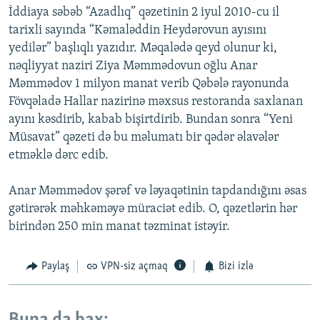
İddiaya səbəb “Azadlıq” qəzetinin 2 iyul 2010-cu il
tarixli sayında “Kəmaləddin Heydərovun ayısını
yedilər” başlıqlı yazıdır. Məqalədə qeyd olunur ki,
nəqliyyat naziri Ziya Məmmədovun oğlu Anar
Məmmədov 1 milyon manat verib Qəbələ rayonunda
Fövqəladə Hallar nazirinə məxsus restoranda saxlanan
ayını kəsdirib, kabab bişirtdirib. Bundan sonra “Yeni
Müsavat” qəzeti də bu məlumatı bir qədər əlavələr
etməklə dərc edib.
Anar Məmmədov şərəf və ləyaqətinin tapdandığını əsas
gətirərək məhkəməyə müraciət edib. O, qəzetlərin hər
birindən 250 min manat təzminat istəyir.
Paylaş
VPN-siz açmaq
Bizi izlə