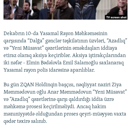
İNFOQRAFIKA
AZƏRBAYCAN ƏDƏBIYYATI KITABXANASI
MISSIYAMIZ
BIZI IZLƏ
KARIKATURA
İSLAM VƏ DEMOKRATIYA
PEŞƏ ETIKASI VƏ JURNALISTIKA STANDARTLARIMIZ
İZ - MƏDƏNIYYƏT PROQRAMI
MATERIALLARIMIZDAN ISTIFADƏ
Dekabrın 10-da Yasamal Rayon Məhkəməsinin
AZADLIQRADIOSU MOBIL TELEFONUNUZDA
RFE/RL-in bütün saytları
qarşısında “Dalğa” gənclər təşkilatının üzvləri, “Azadlıq”
BIZIMLƏ ƏLAQƏ
və “Yeni Müsavat” qəzetlərinin əməkdaşları iddiaya
etiraz olaraq aksiya keçiriblər. Aksiya iştirakçılarından
XƏBƏR BÜLLETENLƏRIMIZ
iki nəfər - Elmin Bədəlovla Emil Salamoğlu saxlanaraq
Yasamal rayon polis idarəsinə aparılıblar.
Bu gün ZQAN Holdinqin başçısı, nəqliyyat naziri Ziya
Məmmədovun oğlu Anar Məmmədovun “Yeni Müsavat”
və “Azadlıq” qəzetlərinə qarşı qaldırdığı iddia üzrə
məhkəmə prosesi keçirilməliydi. Ancaq hakim
məzuniyyətdə olduğundan proses qeyri-müəyyən vaxta
qədər təxirə salınıb.