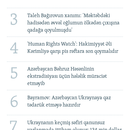
3
Taleh Bağırovun xanımı: 'Məktəbdəki
hadisədən əvvəl oğlumun ölkədən çıxışına
qadağa qoyulmuşdu'
4
'Human Rights Watch': Hakimiyyət Əli
Kərimliyə qarşı pis rəftara son qoymalıdır
5
Azərbaycan Bəhruz Həsənlinin
ekstradisiyası üçün hələlik müraciət
etməyib
6
Bayramov: Azərbaycan Ukraynaya qaz
tədarük etməyə hazırdır
7
Ukraynanın keçmiş səfiri qanunsuz