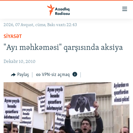
Keçid
linkləri
Əsas
2026, 07 Avqust, cümə, Bakı vaxtı 22:43
məzmuna
GÜNDƏM
SIYASƏT
qayıt
#İZAHLA
Əsas
"Ayı məhkəməsi" qarşısında aksiya
KORRUPSIOMETR
naviqasiyaya
qayıt
Dekabr 10, 2010
#ƏSLINDƏ
Axtarışa
FƏRQƏ BAX
Paylaş
VPN-siz açmaq
keç
QANUNI DOĞRU
ARAŞDIRMA
MULTIMEDIA
RADIO ARXIV
VIDEO
HAQQIMIZDA
FOTOQALEREYA
OXU ZALI