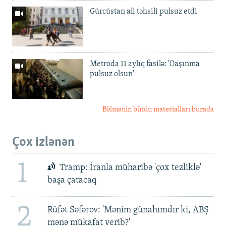
Gürcüstan ali təhsili pulsuz etdi
Metroda 11 aylıq fasilə: 'Daşınma
pulsuz olsun'
Bölmənin bütün materialları burada
Çox izlənən
1
Tramp: İranla müharibə 'çox tezliklə'
başa çatacaq
2
Rüfət Səfərov: 'Mənim günahımdır ki, ABŞ
mənə mükafat verib?'