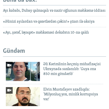
Buna da bax:
Ayı kababı, Dubay qalmaqalı və nazir oğlunun məhkəmə iddiası
«Əlinizi ayılardan və qəzetlərdən çəkin!» şüarı ilə aksiya
«Ayı, şərəf, ləyaqət» məhkəməsi dekabrın 10-na qaldı
Gündəm
Əli Kərimlinin keçmiş mühafizəçisi
Ukraynada saxlanılıb: 'Guya ona
850 min göndərib'
Elvin Mustafayev azadlıqda:
'Milyonluq yox, minlik korrupsiya
var'