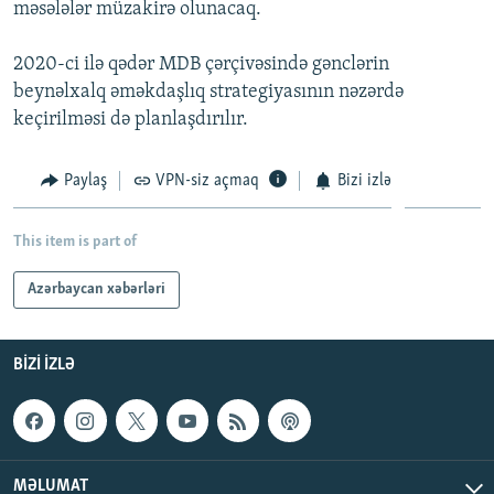
məsələlər müzakirə olunacaq.
İNFOQRAFIKA
AZƏRBAYCAN ƏDƏBIYYATI KITABXANASI
MISSIYAMIZ
BIZI IZLƏ
KARIKATURA
İSLAM VƏ DEMOKRATIYA
PEŞƏ ETIKASI VƏ JURNALISTIKA STANDARTLARIMIZ
2020-ci ilə qədər MDB çərçivəsində gənclərin
beynəlxalq əməkdaşlıq strategiyasının nəzərdə
İZ - MƏDƏNIYYƏT PROQRAMI
MATERIALLARIMIZDAN ISTIFADƏ
keçirilməsi də planlaşdırılır.
AZADLIQRADIOSU MOBIL TELEFONUNUZDA
RFE/RL-in bütün saytları
BIZIMLƏ ƏLAQƏ
Paylaş
VPN-siz açmaq
Bizi izlə
XƏBƏR BÜLLETENLƏRIMIZ
This item is part of
Azərbaycan xəbərləri
BIZI IZLƏ
MƏLUMAT