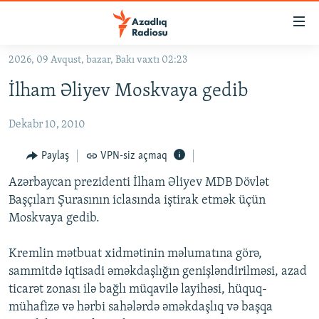
Keçid
linkləri
Əsas
2026, 09 Avqust, bazar, Bakı vaxtı 02:23
məzmuna
GÜNDƏM
İlham Əliyev Moskvaya gedib
qayıt
#İZAHLA
Əsas
Dekabr 10, 2010
KORRUPSIOMETR
naviqasiyaya
qayıt
#ƏSLINDƏ
Paylaş
VPN-siz açmaq
Axtarışa
FƏRQƏ BAX
keç
Azərbaycan prezidenti İlham Əliyev MDB Dövlət
Başçıları Şurasının iclasında iştirak etmək üçün
QANUNI DOĞRU
Moskvaya gedib.
ARAŞDIRMA
Kremlin mətbuat xidmətinin məlumatına görə,
MULTIMEDIA
sammitdə iqtisadi əməkdaşlığın genişləndirilməsi, azad
RADIO ARXIV
VIDEO
ticarət zonası ilə bağlı müqavilə layihəsi, hüquq-
HAQQIMIZDA
mühafizə və hərbi sahələrdə əməkdaşlıq və başqa
FOTOQALEREYA
OXU ZALI