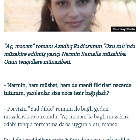
İNFOQRAFIKA
AZƏRBAYCAN ƏDƏBIYYATI KITABXANASI
MISSIYAMIZ
BIZI IZLƏ
KARIKATURA
İSLAM VƏ DEMOKRATIYA
PEŞƏ ETIKASI VƏ JURNALISTIKA STANDARTLARIMIZ
İZ - MƏDƏNIYYƏT PROQRAMI
MATERIALLARIMIZDAN ISTIFADƏ
AZADLIQRADIOSU MOBIL TELEFONUNUZDA
RFE/RL-in bütün saytları
"Aç, mənəm" romanı Azadlıq Radiosunun "Oxu zalı"nda
BIZIMLƏ ƏLAQƏ
müzakirə edilmiş yazıçı Nərmin Kamalla müsahibə.
Onun tənqidlərə münasibəti.
XƏBƏR BÜLLETENLƏRIMIZ
- Nərmin, həm müsbət, həm də mənfi fikirləri nəzərdə
tuturam, yazılanlar sizə necə təsir bağışladı?
- Pərvizin “Yad dildə” romanı ilə bağlı gedən
müzakirələrə baxanda, “Aç mənəm”lə bağlı müzakirə
ədəbi tənqid formatına daha uyğun oldu, məncə.