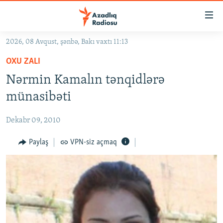
Keçid
linkləri
Əsas
2026, 08 Avqust, şənbə, Bakı vaxtı 11:13
məzmuna
GÜNDƏM
OXU ZALI
qayıt
#İZAHLA
Əsas
Nərmin Kamalın tənqidlərə
KORRUPSIOMETR
naviqasiyaya
münasibəti
qayıt
#ƏSLINDƏ
Axtarışa
Dekabr 09, 2010
FƏRQƏ BAX
keç
QANUNI DOĞRU
Paylaş
VPN-siz açmaq
ARAŞDIRMA
MULTIMEDIA
RADIO ARXIV
VIDEO
HAQQIMIZDA
FOTOQALEREYA
OXU ZALI