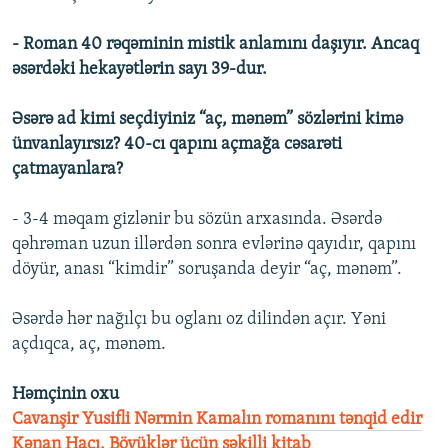
- Roman 40 rəqəminin mistik anlamını daşıyır. Ancaq
əsərdəki hekayətlərin sayı 39-dur.
Əsərə ad kimi seçdiyiniz “aç, mənəm” sözlərini kimə
ünvanlayırsız? 40-cı qapını açmağa cəsarəti
çatmayanlara?
- 3-4 məqam gizlənir bu sözün arxasında. Əsərdə
qəhrəman uzun illərdən sonra evlərinə qayıdır, qapını
döyür, anası “kimdir” soruşanda deyir “aç, mənəm”.
Əsərdə hər nağılçı bu oglanı oz dilindən açır. Yəni
açdıqca, aç, mənəm.
Həmçinin oxu
Cavanşir Yusifli Nərmin Kamalın romanını tənqid edir
Kənan Hacı. Böyüklər üçün şəkilli kitab