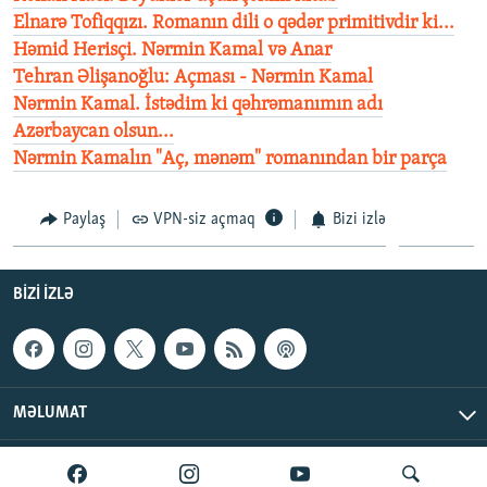
Elnarə Tofiqqızı. Romanın dili o qədər primitivdir ki...
Həmid Herisçi. Nərmin Kamal və Anar
Tehran Əlişanoğlu: Açması - Nərmin Kamal
Nərmin Kamal. İstədim ki qəhrəmanımın adı
Azərbaycan olsun...
Nərmin Kamalın "Aç, mənəm" romanından bir parça
Paylaş
VPN-siz açmaq
Bizi izlə
BIZI IZLƏ
MƏLUMAT
AzadlıqRadiosu © 2026 Inc. | Bütün hüquqlar qorunur