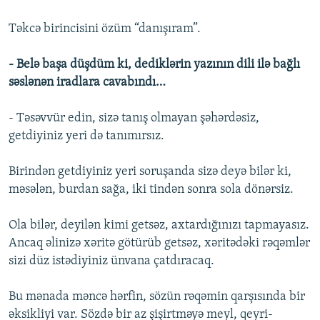
Təkcə birincisini özüm “danışıram”.
- Belə başa düşdüm ki, dediklərin yazının dili ilə bağlı
səslənən iradlara cavabındı…
- Təsəvvür edin, sizə tanış olmayan şəhərdəsiz,
getdiyiniz yeri də tanımırsız.
Birindən getdiyiniz yeri soruşanda sizə deyə bilər ki,
məsələn, burdan sağa, iki tindən sonra sola dönərsiz.
Ola bilər, deyilən kimi getsəz, axtardığınızı tapmayasız.
Ancaq əlinizə xəritə götürüb getsəz, xəritədəki rəqəmlər
sizi düz istədiyiniz ünvana çatdıracaq.
Bu mənada məncə hərfin, sözün rəqəmin qarşısında bir
əksikliyi var. Sözdə bir az şişirtməyə meyl, qeyri-