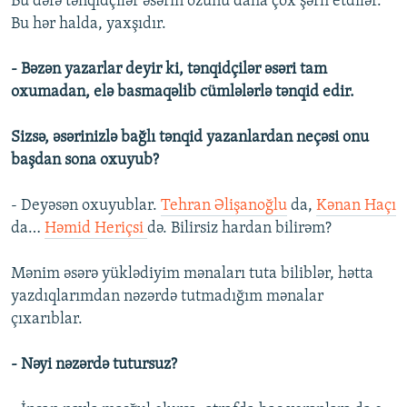
Bu dəfə tənqidçilər əsərin özünü daha çox şərh etdilər.
Bu hər halda, yaxşıdır.
- Bəzən yazarlar deyir ki, tənqidçilər əsəri tam
oxumadan, elə basmaqəlib cümlələrlə tənqid edir.
Sizsə, əsərinizlə bağlı tənqid yazanlardan neçəsi onu
başdan sona oxuyub?
- Deyəsən oxuyublar.
Tehran Əlişanoğlu
da,
Kənan Haçı
da…
Həmid Heriçsi
də. Bilirsiz hardan bilirəm?
Mənim əsərə yüklədiyim mənaları tuta biliblər, hətta
yazdıqlarımdan nəzərdə tutmadığım mənalar
çıxarıblar.
- Nəyi nəzərdə tutursuz?