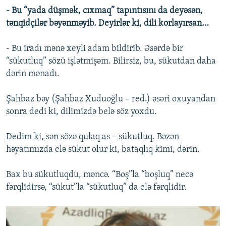
- Bu “yada düşmək, cıxmaq” tapıntısını da deyəsən,
tənqidçilər bəyənməyib. Deyirlər ki, dili korlayırsan…
- Bu iradı mənə xeyli adam bildirib. Əsərdə bir
“sükutluq” sözü işlətmişəm. Bilirsiz, bu, sükutdan daha
dərin mənadı.
Şahbaz bəy (Şahbaz Xuduoğlu – red.) əsəri oxuyandan
sonra dedi ki, dilimizdə belə söz yoxdu.
Dedim ki, sən sözə qulaq as – sükutluq. Bəzən
həyatımızda elə sükut olur ki, bataqlıq kimi, dərin.
Bax bu sükutluqdu, məncə. “Boş”la “boşluq” necə
fərqlidirsə, “sükut”la “sükutluq” da elə fərqlidir.