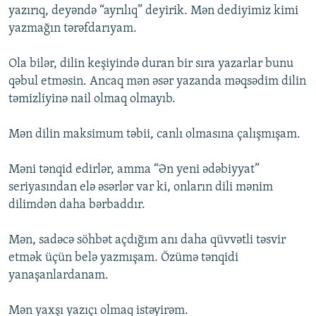
yazırıq, deyəndə “ayrılıq” deyirik. Mən dediyimiz kimi
yazmağın tərəfdarıyam.
Ola bilər, dilin keşiyində duran bir sıra yazarlar bunu
qəbul etməsin. Ancaq mən əsər yazanda məqsədim dilin
təmizliyinə nail olmaq olmayıb.
Mən dilin maksimum təbii, canlı olmasına çalışmışam.
Məni tənqid edirlər, amma “Ən yeni ədəbiyyat”
seriyasından elə əsərlər var ki, onların dili mənim
dilimdən daha bərbaddır.
Mən, sadəcə söhbət açdığım anı daha qüvvətli təsvir
etmək üçün belə yazmışam. Özümə tənqidi
yanaşanlardanam.
Mən yaxşı yazıçı olmaq istəyirəm.