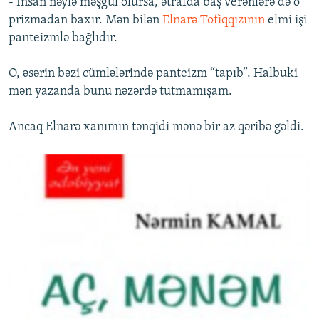
- İnsan nəylə məşğul olursa, ətrafda baş verənlərə də o
prizmadan baxır. Mən bilən
Elnarə Tofiqqızının
elmi işi
panteizmlə bağlıdır.
O, əsərin bəzi cümlələrində panteizm “tapıb”. Halbuki
mən yazanda bunu nəzərdə tutmamışam.
Ancaq Elnarə xanımın tənqidi mənə bir az qəribə gəldi.