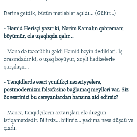
Dərinə getdik, bütün mətləblər açıldı… (Gülür…)
- Həmid Herisçi yazır ki, Nərim Kamalın qəhrəmanı
böyümür, elə uşaqlıqda qalır...
- Mənə də təəccüblü gəldi Həmid bəyin dedikləri. İş
orasındadır ki, o uşaq böyüyür, xeyli hadisələrlə
qarşılaşır…
- Tənqidlərdə əsəri yenilikçi nəzəriyyələrə,
postmodernizm fəlsəfəsinə bağlamaq meylləri var. Siz
öz əsərinizi bu cərəyanlardan hansına aid edirsiz?
- Məncə, tənqidçilərin axtarışları elə düzgün
istiqamətdədir. Bilirsiz… bilirsiz… yadıma nəsə düşdü və
çıxdı.