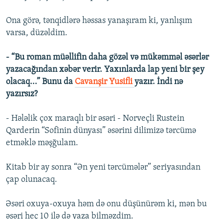
Ona görə, tənqidlərə həssas yanaşıram ki, yanlışım
varsa, düzəldim.
- “Bu roman müəllifin daha gözəl və mükəmməl əsərlər
yazacağından xəbər verir. Yaxınlarda lap yeni bir şey
olacaq...” Bunu da
Cavanşir Yusifli
yazır. İndi nə
yazırsız?
- Hələlik çox maraqlı bir əsəri - Norveçli Rustein
Qarderin “Sofinin dünyası” əsərini dilimizə tərcümə
etməklə məşğulam.
Kitab bir ay sonra “Ən yeni tərcümələr” seriyasından
çap olunacaq.
Əsəri oxuya-oxuya həm də onu düşünürəm ki, mən bu
əsəri heç 10 ilə də yaza bilməzdim.