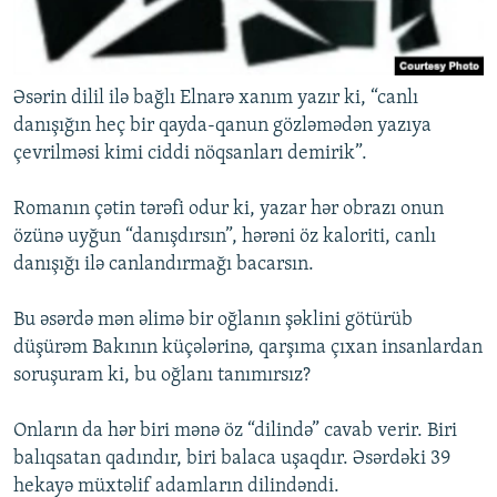
Əsərin dilil ilə bağlı Elnarə xanım yazır ki, “canlı
danışığın heç bir qayda-qanun gözləmədən yazıya
çevrilməsi kimi ciddi nöqsanları demirik”.
Romanın çətin tərəfi odur ki, yazar hər obrazı onun
özünə uyğun “danışdırsın”, hərəni öz kaloriti, canlı
danışığı ilə canlandırmağı bacarsın.
Bu əsərdə mən əlimə bir oğlanın şəklini götürüb
düşürəm Bakının küçələrinə, qarşıma çıxan insanlardan
soruşuram ki, bu oğlanı tanımırsız?
Onların da hər biri mənə öz “dilində” cavab verir. Biri
balıqsatan qadındır, biri balaca uşaqdır. Əsərdəki 39
hekayə müxtəlif adamların dilindəndi.