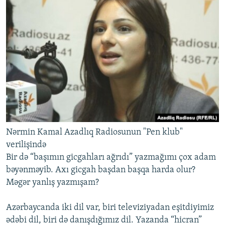
Nərmin Kamal Azadlıq Radiosunun "Pen klub"
verilişində
Bir də “başımın gicgahları ağrıdı” yazmağımı çox adam
bəyənməyib. Axı gicgah başdan başqa harda olur?
Məgər yanlış yazmışam?
Azərbaycanda iki dil var, biri televiziyadan eşitdiyimiz
ədəbi dil, biri də danışdığımız dil. Yazanda “hicran”