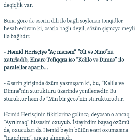
dəqiqlik var.
Buna görə də əsərin dili ilə bağlı söylənən tənqidlər
hesab edirəm ki, əsərlə bağlı deyil, sözün şişməyə meyli
ilə bağlıdır.
- Həmid Herisçiyə “Aç mənəm” “Əli və Nino”nu
xatırladıb, Elnarə Tofiqqızı isə “Kəlilə və Dimnə” ilə
paralellər aparıb...
- Əsərin girişində özüm yazmışam ki, bu, “Kəlilə və
Dimnə”nin sturukturu üzərində yeniləmədir. Bu
sturuktur həm də “Min bir gecə”nin sturukturudur.
Həmid Herisçinin fikirlərinə gəlincə, deyəsən o ancaq
“Ayrılmaq” hissəsini oxuyub. İstəyirdim bayaq özümü
də, oxucuları da Həmid bəyin bütün əsəri oxumasına
“inandırım”, ancaq alınmadı.