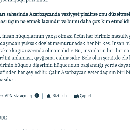
yyət hüququ pozulmur.
arı sahəsində Azərbaycanda vəziyyət pisdirsə onu düzəltmək
ası üçün nə etmək lazımdır və bunu daha çox kim etməlidi
 insan hüquqlarının yaxşı olması üçün hər birimiz məsuliyy
ndaşından yüksək dövlət məmurunadək hər bir kəs. İnsan h
əkcə kağız üzərində olmamalıdır. Bu, insanların biri birinə
dini anlaması, qayğısına qalmasıdır. Belə olan şəraitdə elə
birinin hüququ digərinin hüququnun başlandığı yerdə day
əfindən hər şey edilir. Qalır Azərbaycan vətəndaşının biri b
asibəti.
VPN-siz açmaq
Bizi izlə
Çap et
ax: