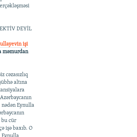
gerçəkləşməsi
EKTİV DEYİL
ullayevin işi
ısa məmurdan
iz cəzasızlıq
şübhə altına
tansiyalara
 Azərbaycanın
a nədən Eynulla
zərbaycanın
, bu cür
ə işə baxıb. O
a Eynulla