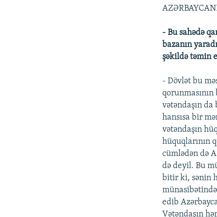
AZƏRBAYCAND
- Bu sahədə qa
bazanın yaradı
şəkildə təmin 
- Dövlət bu m
qorunmasının b
vətəndaşın da 
hansısa bir mə
vətəndaşın hüq
hüquqlarının q
cümlədən də A
də deyil. Bu m
bitir ki, səni
münasibətində
edib Azərbayc
Vətəndaşın hə