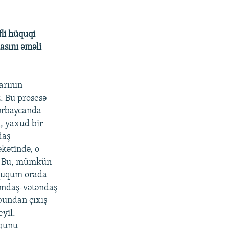
fli hüquqi
asını əməli
arının
. Bu prosesə
zərbaycanda
, yaxud bir
daş
kətində, o
r. Bu, mümkün
üququm orada
təndaş-vətəndaş
bundan çıxış
yil.
uqunu