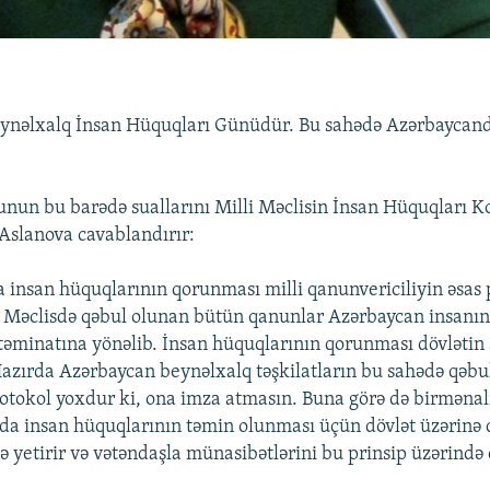
ynəlxalq İnsan Hüquqları Günüdür. Bu sahədə Azərbaycand
nun bu barədə suallarını Milli Məclisin İnsan Hüquqları K
 Aslanova cavablandırır:
 insan hüquqlarının qorunması milli qanunvericiliyin əsas p
li Məclisdə qəbul olunan bütün qanunlar Azərbaycan insanı
 təminatına yönəlib. İnsan hüquqlarının qorunması dövlətin 
Hazırda Azərbaycan beynəlxalq təşkilatların bu sahədə qəbul 
otokol yoxdur ki, ona imza atmasın. Buna görə də birmənal
da insan hüquqlarının təmin olunması üçün dövlət üzərinə
nə yetirir və vətəndaşla münasibətlərini bu prinsip üzərində