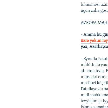
bilməməsi üzün
üçün çaba gös
AVROPA MƏHK
- Amma bu gü
üzrə yekun rəyi
yox, Azərbaycan
- Eynulla Fətu
mühitində yaşa
almamalıyıq. E
müraciət etmə
məcburi köçkün
Fətullayevlə ba
milli məhkəmə,
təzyiqlər qəti
işlərlə əlaqəd