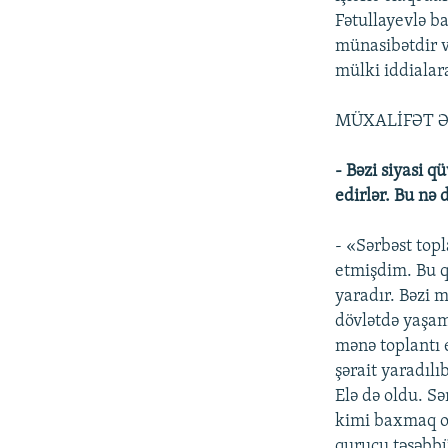
Fətullayevlə ba
münasibətdir v
mülki iddialara
MÜXALİFƏT 
- Bəzi siyasi 
edirlər. Bu nə
- «Sərbəst top
etmişdim. Bu q
yaradır. Bəzi 
dövlətdə yaşama
mənə toplantı 
şərait yaradılı
Elə də oldu. Sə
kimi baxmaq ol
qurucu təşəbbü