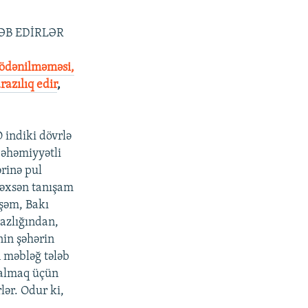
B EDİRLƏR
 ödənilməməsi,
razılıq edir
,
 indiki dövrlə
 əhəmiyyətli
ərinə pul
şəxsən tanışam
şəm, Bakı
azlığından,
nin şəhərin
 məbləğ tələb
v almaq üçün
rlər. Odur ki,