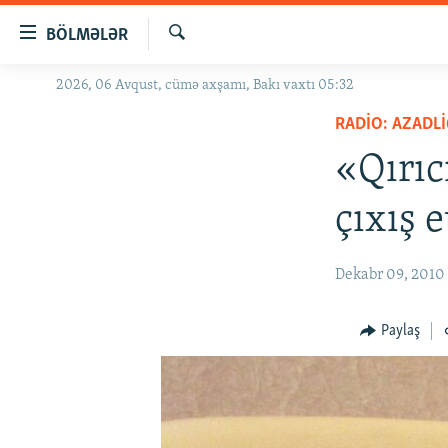
Keçid
BÖLMƏLƏR
linkləri
Axtar
Əsas
2026, 06 Avqust, cümə axşamı, Bakı vaxtı 05:32
GÜNDƏM
məzmuna
RADIO: AZADLI
#İZAHLA
qayıt
Əsas
«Qırıc
KORRUPSIOMETR
naviqasiyaya
#ƏSLINDƏ
qayıt
çıxış 
Axtarışa
FƏRQƏ BAX
keç
QANUNI DOĞRU
Dekabr 09, 2010
ARAŞDIRMA
Paylaş
MULTIMEDIA
RADIO ARXIV
VIDEO
HAQQIMIZDA
FOTOQALEREYA
OXU ZALI