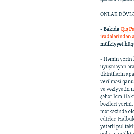
ONLAR DÖVL
- Bakıda
Qış P
iradələrindən a
mülkiyyət hüqu
- Həmin yerin 
uyuşmayan əraz
tikintilərin ap
verilməsi qanu
və vəziyyətin 
şəhər İcra Hak
bəziləri yerini
mərkəzində ol
edirlər. Halbuk
yetərli pul təkl