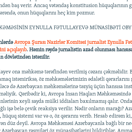
dən baş verir. Ancaq vətəndaş konstitusion hüquqlarının 
tərəndə, onun hüquqlarını heç kim pozmur.
ƏMƏSİNİN EYNULLA FƏTULLAYEVƏ MÜNASİBƏTİ OBY
nlərdə
Avropa Şurası Nazirlər Komitəsi jurnalist Eynulla Fət
ni açıqlayıb
. Həmin rəydə jurnalistin azad olunması hans
 dövlətindən istənilir.
llayev ona məhkəmə tərəfindən verilmiş cəzanı çəkməlidir. B
maq istəmiriksə, öz məhkəmələrimizin ədalətli qərarlarını 
ləcə də Azərbaycan məhkəmələrinə təzyiq üçün hansısa ins
məliyik. Qəribədir ki, Avropa İnsan Haqları Məhkəməsində
lərinin xeyli sayda mülki iddiaları baxılmamış qalır. Ond
ğlı işə belə çevik reaksiya verilir. Nədir onların marağı? A
 hüquq sistemi var və o, öz qərarını verib. Hesab edirəm ki
yyən düz deyil. Avropa Məhkəməsi Azərbaycanla bağlı bir neç
ar Azərbaycan rəsmiləri öz münasibətlərini bildiriblər. Amm