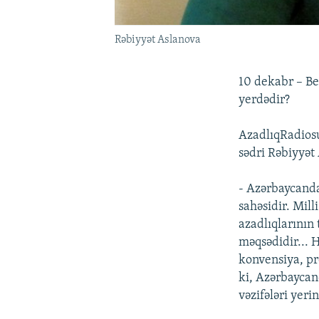
Rəbiyyət Aslanova
10 dekabr – Be
yerdədir?
AzadlıqRadiosu
sədri Rəbiyyət
- Azərbaycanda
sahəsidir. Mil
azadlıqlarının
məqsədidir... 
konvensiya, pr
ki, Azərbaycan
vəzifələri yeri