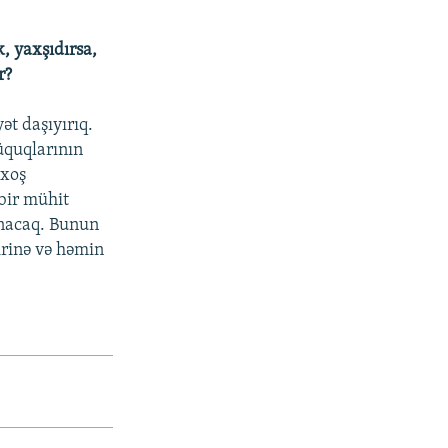
, yaxşıdırsa,
r?
ət daşıyırıq.
üquqlarının
 xoş
 bir mühit
anacaq. Bunun
irinə və həmin