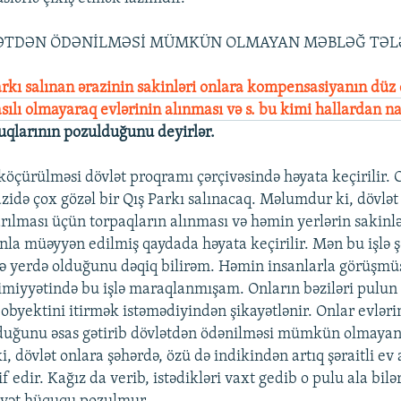
ƏTDƏN ÖDƏNİLMƏSİ MÜMKÜN OLMAYAN MƏBLƏĞ TƏLƏ
arkı salınan ərazinin sakinləri onlara kompensasiyanın düz
sılı olmayaraq evlərinin alınması və s. bu kimi hallardan na
qlarının pozulduğunu deyirlər.
köçürülməsi dövlət proqramı çərçivəsində həyata keçirilir. O
idə çox gözəl bir Qış Parkı salınacaq. Məlumdur ki, dövlət
arılması üçün torpaqların alınması və həmin yerlərin sakinl
nla müəyyən edilmiş qaydada həyata keçirilir. Mən bu işlə 
nə yerdə olduğunu dəqiq bilirəm. Həmin insanlarla görüşmü
imiyyətində bu işlə maraqlanmışam. Onların bəziləri pulun 
, obyektini itirmək istəmədiyindən şikayətlənir. Onlar evləri
duğunu əsas gətirib dövlətdən ödənilməsi mümkün olmayan
i, dövlət onlara şəhərdə, özü də indikindən artıq şəraitli e
if edir. Kağız da verib, istədikləri vaxt gedib o pulu ala bilə