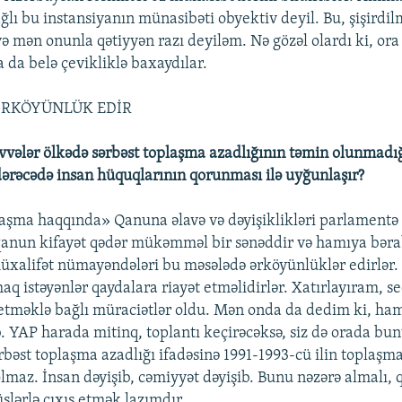
ğlı bu instansiyanın münasibəti obyektiv deyil. Bu, şişirdil
ə mən onunla qətiyyən razı deyiləm. Nə gözəl olardı ki, ora
 da belə çevikliklə baxaydılar.
ƏRKÖYÜNLÜK EDİR
qüvvələr ölkədə sərbəst toplaşma azadlığının təmin olunmadığ
 dərəcədə insan hüquqlarının qorunması ilə uyğunlaşır?
laşma haqqında» Qanuna əlavə və dəyişiklikləri parlament
anun kifayət qədər mükəmməl bir sənəddir və hamıya bərab
müxalifət nümayəndələri bu məsələdə ərköyünlüklər edirlər
q istəyənlər qaydalara riayət etməlidirlər. Xatırlayıram, se
etməklə bağlı müraciətlər oldu. Mən onda da dedim ki, ha
b. YAP harada mitinq, toplantı keçirəcəksə, siz də orada bu
rbəst toplaşma azadlığı ifadəsinə 1991-1993-cü ilin toplaşma
maz. İnsan dəyişib, cəmiyyət dəyişib. Bunu nəzərə almalı, qı
slərlə çıxış etmək lazımdır.