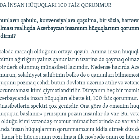
A İNSAN HÜQUQLARI 100 FAİZ QORUNMUR
nunların qəbulu, konvensiyalara qoşulma, bir sözlə, hərtərə
lması reallıqda Azərbaycan insanının hüquqlarının qorunm
edirmi?
əsələdə maraqlı olduğunu ortaya qoyub. Amma insan hüquql
ütün ağırlığını yalnız qanunların üzərinə də qoymaq olmaz
bir dərk olunmuş münasibəti lazımdır. Nədənsə hazırda A
murun, səlahiyyət sahibinin bəlkə də o qanunları bilməməsi
uqunu pozmaq cəhdi bütün dövlətin üzərinə atılır və vətən
orunmaması kimi qiymətləndirilir. Dünyanın heç bir məmlə
zərbaycanda insan hüquqları əlbəttə ki, 100 faiz qorunmu
ünasibətlərin spektri çox genişdir. Ona görə də «mənim h
n hüququn başlanır» prinsipini pozan insanlar da var. Bu, və
 olduğu kimi vətəndaş-məmur münasibətlərində də var və 
anda insan hüquqlarının qorunmamasını iddia etmək düz de
r hansı bir hüququnun pozulması ilk növbədə onun öz hüq