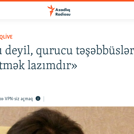
QLIVE
ı deyil, qurucu təşəbbüslər
etmək lazımdır»
VPN-siz açmaq