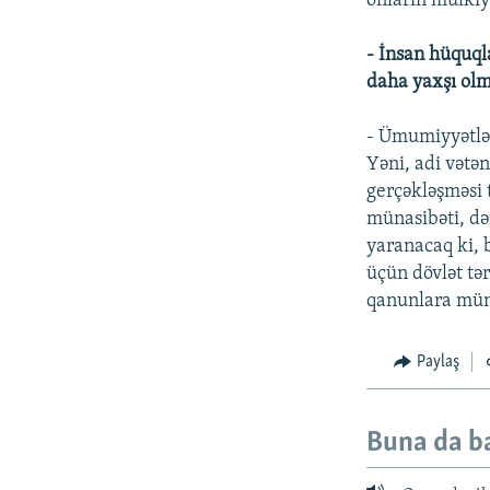
onların mülki
- İnsan hüquql
daha yaxşı olm
- Ümumiyyətlə,
Yəni, adi vətə
gerçəkləşməsi t
münasibəti, dər
yaranacaq ki, 
üçün dövlət tər
qanunlara mün
Paylaş
Buna da b