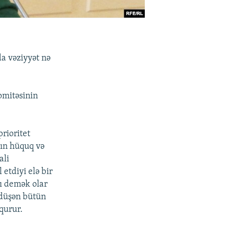
a vəziyyət nə
omitəsinin
rioritet
nın hüquq və
ali
etdiyi elə bir
ı demək olar
 düşən bütün
 qurur.