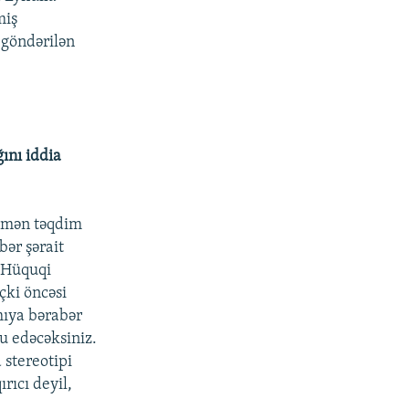
miş
 göndərilən
ını iddia
ə mən təqdim
ər şərait
. Hüquqi
çki öncəsi
mıya bərabər
nu edəcəksiniz.
 stereotipi
rıcı deyil,