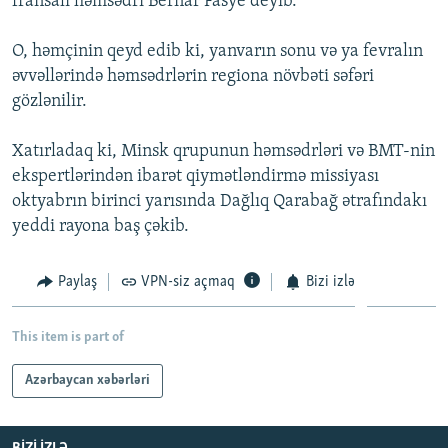
fransalı həmsədri Bernar Fasye deyib.
İNFOQRAFIKA
AZƏRBAYCAN ƏDƏBIYYATI KITABXANASI
MISSIYAMIZ
BIZI IZLƏ
O, həmçinin qeyd edib ki, yanvarın sonu və ya fevralın
KARIKATURA
İSLAM VƏ DEMOKRATIYA
PEŞƏ ETIKASI VƏ JURNALISTIKA STANDARTLARIMIZ
əvvəllərində həmsədrlərin regiona növbəti səfəri
İZ - MƏDƏNIYYƏT PROQRAMI
MATERIALLARIMIZDAN ISTIFADƏ
gözlənilir.
AZADLIQRADIOSU MOBIL TELEFONUNUZDA
RFE/RL-in bütün saytları
Xatırladaq ki, Minsk qrupunun həmsədrləri və BMT-nin
BIZIMLƏ ƏLAQƏ
ekspertlərindən ibarət qiymətləndirmə missiyası
XƏBƏR BÜLLETENLƏRIMIZ
oktyabrın birinci yarısında Dağlıq Qarabağ ətrafındakı
yeddi rayona baş çəkib.
Paylaş
VPN-siz açmaq
Bizi izlə
This item is part of
Azərbaycan xəbərləri