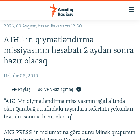
Keçid
linkləri
Əsas
2026, 09 Avqust, bazar, Bakı vaxtı 12:50
məzmuna
GÜNDƏM
ATƏT-in qiymətləndirmə
qayıt
#İZAHLA
Əsas
missiyasının hesabatı 2 aydan sonra
KORRUPSIOMETR
naviqasiyaya
hazır olacaq
qayıt
#ƏSLINDƏ
Axtarışa
Dekabr 08, 2010
FƏRQƏ BAX
keç
QANUNI DOĞRU
Paylaş
VPN-siz açmaq
ARAŞDIRMA
“ATƏT-in qiymətləndirmə missiyasının işğal altında
olan Qarabağ ətrafındakı rayonlara səfərinin yekunları
MULTIMEDIA
fevralın sonuna hazır olacaq".
RADIO ARXIV
VIDEO
ANS PRESS-in məlumatına görə bunu Minsk qrupunun
HAQQIMIZDA
FOTOQALEREYA
OXU ZALI