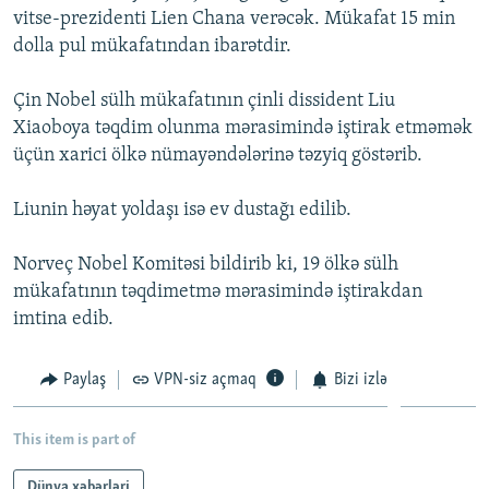
vitse-prezidenti Lien Chana verəcək. Mükafat 15 min
İNFOQRAFIKA
AZƏRBAYCAN ƏDƏBIYYATI KITABXANASI
MISSIYAMIZ
BIZI IZLƏ
dolla pul mükafatından ibarətdir.
KARIKATURA
İSLAM VƏ DEMOKRATIYA
PEŞƏ ETIKASI VƏ JURNALISTIKA STANDARTLARIMIZ
Çin Nobel sülh mükafatının çinli dissident Liu
İZ - MƏDƏNIYYƏT PROQRAMI
MATERIALLARIMIZDAN ISTIFADƏ
Xiaoboya təqdim olunma mərasimində iştirak etməmək
AZADLIQRADIOSU MOBIL TELEFONUNUZDA
RFE/RL-in bütün saytları
üçün xarici ölkə nümayəndələrinə təzyiq göstərib.
BIZIMLƏ ƏLAQƏ
Liunin həyat yoldaşı isə ev dustağı edilib.
XƏBƏR BÜLLETENLƏRIMIZ
Norveç Nobel Komitəsi bildirib ki, 19 ölkə sülh
mükafatının təqdimetmə mərasimində iştirakdan
imtina edib.
Paylaş
VPN-siz açmaq
Bizi izlə
This item is part of
Dünya xəbərləri