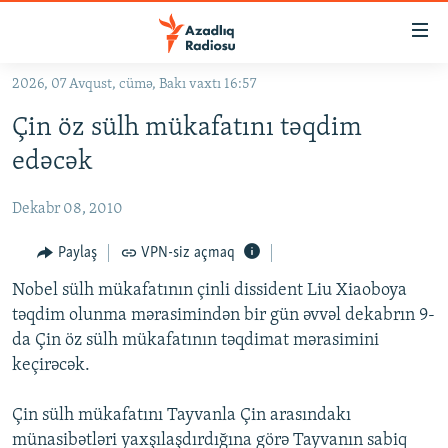
Keçid
linkləri
Əsas
2026, 07 Avqust, cümə, Bakı vaxtı 16:57
məzmuna
GÜNDƏM
Çin öz sülh mükafatını təqdim
qayıt
#İZAHLA
Əsas
edəcək
KORRUPSIOMETR
naviqasiyaya
qayıt
Dekabr 08, 2010
#ƏSLINDƏ
Axtarışa
FƏRQƏ BAX
Paylaş
VPN-siz açmaq
keç
QANUNI DOĞRU
Nobel sülh mükafatının çinli dissident Liu Xiaoboya
təqdim olunma mərasimindən bir gün əvvəl dekabrın 9-
ARAŞDIRMA
da Çin öz sülh mükafatının təqdimat mərasimini
MULTIMEDIA
keçirəcək.
RADIO ARXIV
VIDEO
Çin sülh mükafatını Tayvanla Çin arasındakı
HAQQIMIZDA
FOTOQALEREYA
OXU ZALI
münasibətləri yaxşılaşdırdığına görə Tayvanın sabiq