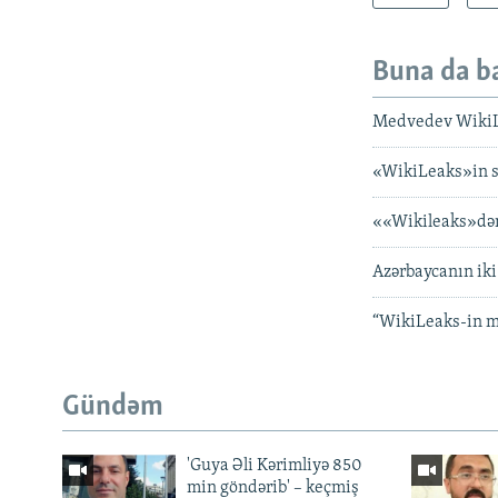
Buna da b
Medvedev WikiLe
«WikiLeaks»in say
««Wikileaks»dən 
Azərbaycanın iki
“WikiLeaks-in mə
Gündəm
'Guya Əli Kərimliyə 850
min göndərib' – keçmiş