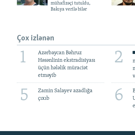
mühafizəçi tutuldu,
Bakıya verilə bilər
Çox izlənən
1
2
Azərbaycan Bəhruz
Həsənlinin ekstradisiyası
m
üçün hələlik müraciət
m
etməyib
v
5
6
Zamin Salayev azadlığa
çıxıb
e