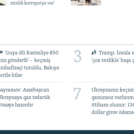
minlik korrupsiya var'
3
'Guya Əli Kərimliyə 850
Tramp: İranla 
in göndərib' – keçmiş
'çox tezliklə' başa
ühafizəçi tutuldu, Bakıya
erilə bilər
7
Bayramov: Azərbaycan
Ukraynanın keçmiş
Ukraynaya qaz tədarük
qanunsuz varlan
tməyə hazırdır
ittiham olunur: 13
dollar girov ödəmə