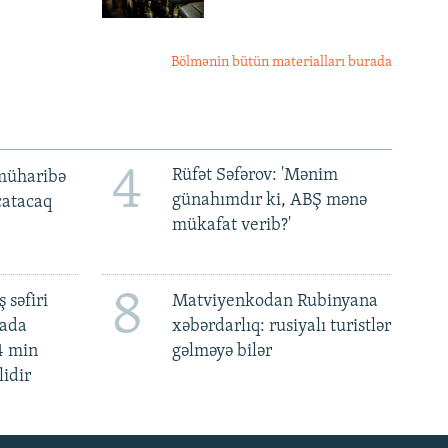
Bölmənin bütün materialları burada
4
Rüfət Səfərov: 'Mənim
müharibə
günahımdır ki, ABŞ mənə
 çatacaq
mükafat verib?'
8
 səfiri
Matviyenkodan Rubinyana
mada
xəbərdarlıq: rusiyalı turistlər
4 min
gəlməyə bilər
lidir