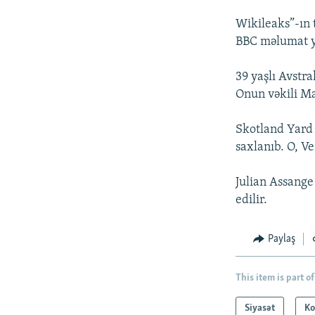
Wikileaks”-ın 
BBC məlumat y
39 yaşlı Avstra
Onun vəkili Ma
Skotland Yard 
saxlanıb. O, V
Julian Assange
edilir.
Paylaş
This item is part of
Siyasət
Ko