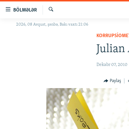
Keçid
BÖLMƏLƏR
linkləri
Axtar
Əsas
2026, 08 Avqust, şənbə, Bakı vaxtı 21:06
GÜNDƏM
məzmuna
KORRUPSIOME
#İZAHLA
qayıt
Əsas
Julian
KORRUPSIOMETR
naviqasiyaya
#ƏSLINDƏ
qayıt
Dekabr 07, 2010
Axtarışa
FƏRQƏ BAX
keç
QANUNI DOĞRU
Paylaş
ARAŞDIRMA
MULTIMEDIA
RADIO ARXIV
VIDEO
HAQQIMIZDA
FOTOQALEREYA
OXU ZALI