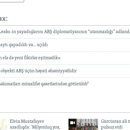
ax:
aks-in yayadıqlarını ABŞ diplomatiyasının “utanmazlığı” adlandı
tı qapadıldı və... açıldı
elə də yeni fikirlər eşitmədik»
 obyekti ABŞ üçün həyati əhəmiyyətlidir
lumatları müxalifət qəzetlərindən götürülüb”
Elvin Mustafayev
Gürcüstan ali t
azadlıqda: 'Milyonluq yox,
pulsuz etdi