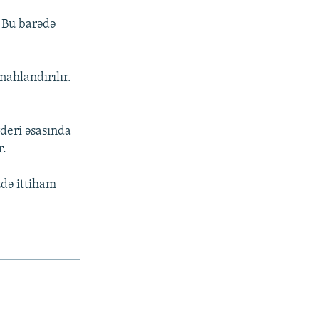
. Bu barədə
nahlandırılır.
deri əsasında
r.
zdə ittiham