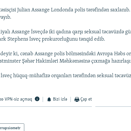
təsisçisi Julian Assange Londonda polis tərəfindən saxlanıb
ayıb.
liyalı Assange İsveçdə iki qadına qarşı seksual təcavüzdə gü
rk Stephens İsveç prokurorluğunu tənqid edib.
deyir ki, cənab Assange polis bölməsindəki Avropa Həbs or
estminster Şəhər Hakimləri Məhkəməsinə çıxmağa hazırlaşı
 İsveç hüquq-mühafizə orqanları tərəfindən seksual təcavü
VPN-siz açmaq
Bizi izlə
Çap et
rrupsiometr