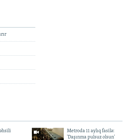
rır
əhsili
Metroda 11 aylıq fasilə:
'Daşınma pulsuz olsun'