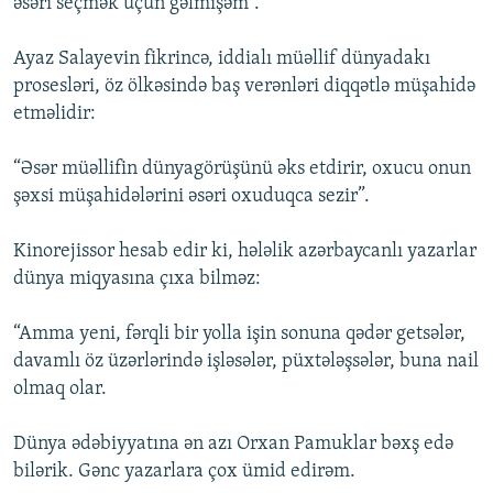
əsəri seçmək üçün gəlmişəm”.
Ayaz Salayevin fikrincə, iddialı müəllif dünyadakı
prosesləri, öz ölkəsində baş verənləri diqqətlə müşahidə
etməlidir:
“Əsər müəllifin dünyagörüşünü əks etdirir, oxucu onun
şəxsi müşahidələrini əsəri oxuduqca sezir”.
Kinorejissor hesab edir ki, hələlik azərbaycanlı yazarlar
dünya miqyasına çıxa bilməz:
“Amma yeni, fərqli bir yolla işin sonuna qədər getsələr,
davamlı öz üzərlərində işləsələr, püxtələşsələr, buna nail
olmaq olar.
Dünya ədəbiyyatına ən azı Orxan Pamuklar bəxş edə
bilərik. Gənc yazarlara çox ümid edirəm.