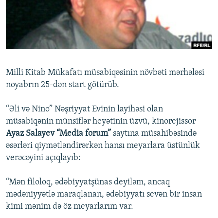
İNFOQRAFIKA
AZƏRBAYCAN ƏDƏBIYYATI KITABXANASI
MISSIYAMIZ
BIZI IZLƏ
KARIKATURA
İSLAM VƏ DEMOKRATIYA
PEŞƏ ETIKASI VƏ JURNALISTIKA STANDARTLARIMIZ
İZ - MƏDƏNIYYƏT PROQRAMI
MATERIALLARIMIZDAN ISTIFADƏ
AZADLIQRADIOSU MOBIL TELEFONUNUZDA
RFE/RL-in bütün saytları
Milli Kitab Mükafatı müsabiqəsinin növbəti mərhələsi
BIZIMLƏ ƏLAQƏ
noyabrın 25-dən start götürüb.
XƏBƏR BÜLLETENLƏRIMIZ
“Əli və Nino” Nəşriyyat Evinin layihəsi olan
müsabiqənin münsiflər heyətinin üzvü, kinorejissor
Ayaz Salayev “Media forum”
saytına müsahibəsində
əsərləri qiymətləndirərkən hansı meyarlara üstünlük
verəcəyini açıqlayıb:
“Mən filoloq, ədəbiyyatşünas deyiləm, ancaq
mədəniyyətlə maraqlanan, ədəbiyyatı sevən bir insan
kimi mənim də öz meyarlarım var.