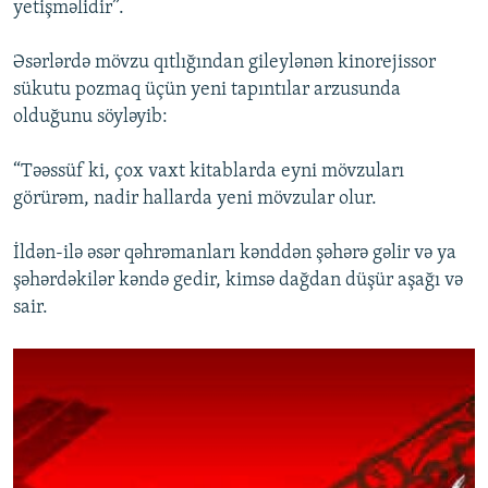
yetişməlidir”.
Əsərlərdə mövzu qıtlığından gileylənən kinorejissor
sükutu pozmaq üçün yeni tapıntılar arzusunda
olduğunu söyləyib:
“Təəssüf ki, çox vaxt kitablarda eyni mövzuları
görürəm, nadir hallarda yeni mövzular olur.
İldən-ilə əsər qəhrəmanları kənddən şəhərə gəlir və ya
şəhərdəkilər kəndə gedir, kimsə dağdan düşür aşağı və
sair.