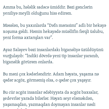
Amma bu, hələlik sadəcə ümiddir. Bəzi gənclərin
yeniliyə meylli olduğunu hiss edirəm.
Məsələn, bu yaxınlarda “Dəfn mərasimi” adlı bir hekayə
xoşuma gəldi. Həmin hekayədə müəllifin fərqli üslubu,
yeni forma axtarışları var”.
Ayaz Salayev bəzi insanlardakı biganəliyə üzüldüyünü
vurğulayıb: “İndiki dövrdə yeni tip insanlar yaranıb,
biganəlik görürəm onlarda.
Bu məni çox kədərləndirir. Adam həyata, yaşama nə
qədər acgöz, görməmiş olsa, o qədər çox yaşayır.
Bu cür acgöz insanlar ədəbiyyata da acgöz baxsalar,
şedevrlər yarada bilərlər. Həyatı seyr eləməkdən,
yaşamaqdan, yazmaqdan doymayan insanlar nəsli