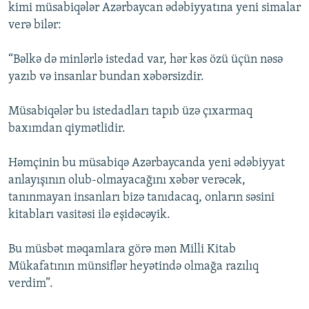
kimi müsabiqələr Azərbaycan ədəbiyyatına yeni simalar
verə bilər:
“Bəlkə də minlərlə istedad var, hər kəs özü üçün nəsə
yazıb və insanlar bundan xəbərsizdir.
Müsabiqələr bu istedadları tapıb üzə çıxarmaq
baxımdan qiymətlidir.
Həmçinin bu müsabiqə Azərbaycanda yeni ədəbiyyat
anlayışının olub-olmayacağını xəbər verəcək,
tanınmayan insanları bizə tanıdacaq, onların səsini
kitabları vasitəsi ilə eşidəcəyik.
Bu müsbət məqamlara görə mən Milli Kitab
Mükafatının münsiflər heyətində olmağa razılıq
verdim”.