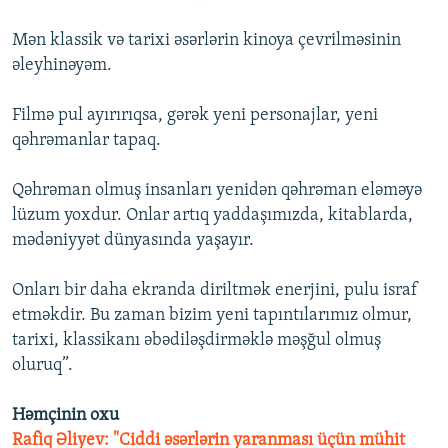
Mən klassik və tarixi əsərlərin kinoya çevrilməsinin
əleyhinəyəm.
Filmə pul ayırırıqsa, gərək yeni personajlar, yeni
qəhrəmanlar tapaq.
Qəhrəman olmuş insanları yenidən qəhrəman eləməyə
lüzum yoxdur. Onlar artıq yaddaşımızda, kitablarda,
mədəniyyət dünyasında yaşayır.
Onları bir daha ekranda diriltmək enerjini, pulu israf
etməkdir. Bu zaman bizim yeni tapıntılarımız olmur,
tarixi, klassikanı əbədiləşdirməklə məşğul olmuş
oluruq”.
Həmçinin oxu
Rafiq Əliyev: "Ciddi əsərlərin yaranması üçün mühit