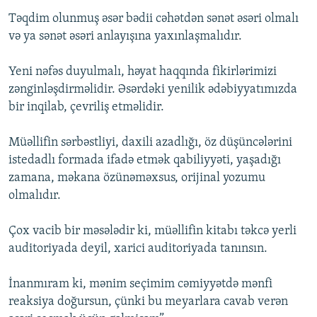
Təqdim olunmuş əsər bədii cəhətdən sənət əsəri olmalı
və ya sənət əsəri anlayışına yaxınlaşmalıdır.
Yeni nəfəs duyulmalı, həyat haqqında fikirlərimizi
zənginləşdirməlidir. Əsərdəki yenilik ədəbiyyatımızda
bir inqilab, çevriliş etməlidir.
Müəllifin sərbəstliyi, daxili azadlığı, öz düşüncələrini
istedadlı formada ifadə etmək qabiliyyəti, yaşadığı
zamana, məkana özünəməxsus, orijinal yozumu
olmalıdır.
Çox vacib bir məsələdir ki, müəllifin kitabı təkcə yerli
auditoriyada deyil, xarici auditoriyada tanınsın.
İnanmıram ki, mənim seçimim cəmiyyətdə mənfi
reaksiya doğursun, çünki bu meyarlara cavab verən