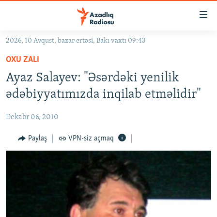
Keçid
linkləri
Əsas
2026, 10 Avqust, bazar ertəsi, Bakı vaxtı 09:43
məzmuna
GÜNDƏM
OXU ZALI
qayıt
#İZAHLA
Əsas
Ayaz Salayev: "Əsərdəki yenilik
KORRUPSIOMETR
naviqasiyaya
ədəbiyyatımızda inqilab etməlidir"
qayıt
#ƏSLINDƏ
Axtarışa
Dekabr 06, 2010
FƏRQƏ BAX
keç
QANUNI DOĞRU
Paylaş
VPN-siz açmaq
ARAŞDIRMA
MULTIMEDIA
RADIO ARXIV
VIDEO
HAQQIMIZDA
FOTOQALEREYA
OXU ZALI