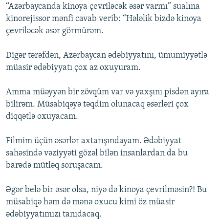
“Azərbaycanda kinoya çevriləcək əsər varmı” sualına
kinorejissor mənfi cavab verib: “Hələlik bizdə kinoya
çevriləcək əsər görmürəm.
Digər tərəfdən, Azərbaycan ədəbiyyatını, ümumiyyətlə
müasir ədəbiyyatı çox az oxuyuram.
Amma müəyyən bir zövqüm var və yaxşını pisdən ayıra
bilirəm. Müsabiqəyə təqdim olunacaq əsərləri çox
diqqətlə oxuyacam.
Filmim üçün əsərlər axtarışındayam. Ədəbiyyat
sahəsində vəziyyəti gözəl bilən insanlardan da bu
barədə mütləq soruşacam.
Əgər belə bir əsər olsa, niyə də kinoya çevrilməsin?! Bu
müsabiqə həm də mənə oxucu kimi öz müasir
ədəbiyyatımızı tanıdacaq.