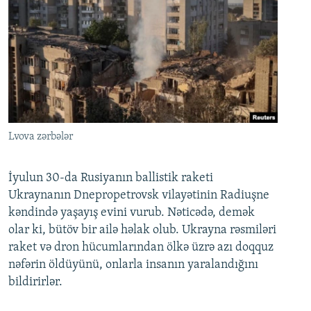
Lvova zərbələr
İyulun 30-da Rusiyanın ballistik raketi
Ukraynanın Dnepropetrovsk vilayətinin Radiuşne
kəndində yaşayış evini vurub. Nəticədə, demək
olar ki, bütöv bir ailə həlak olub. Ukrayna rəsmiləri
raket və dron hücumlarından ölkə üzrə azı doqquz
nəfərin öldüyünü, onlarla insanın yaralandığını
bildirirlər.