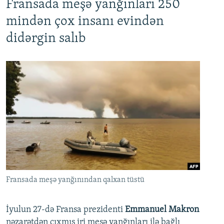
Fransada meşə yanğınları 250
mindən çox insanı evindən
didərgin salıb
Fransada meşə yanğınından qalxan tüstü
İyulun 27-də Fransa prezidenti
Emmanuel Makron
nəzarətdən çıxmış iri meşə yanğınları ilə bağlı