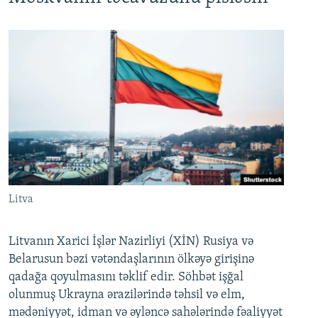
Litva
Litvanın Xarici İşlər Nazirliyi (XİN) Rusiya və
Belarusun bəzi vətəndaşlarının ölkəyə girişinə
qadağa qoyulmasını təklif edir. Söhbət işğal
olunmuş Ukrayna ərazilərində təhsil və elm,
mədəniyyət, idman və əyləncə sahələrində fəaliyyət