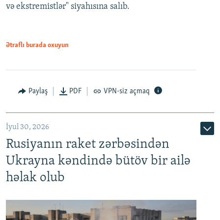
və ekstremistlər" siyahısına salıb.
Ətraflı burada oxuyun
Paylaş
PDF
VPN-siz açmaq
İyul 30, 2026
Rusiyanın raket zərbəsindən
Ukrayna kəndində bütöv bir ailə
həlak olub