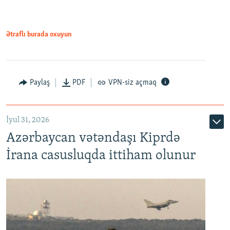
Ətraflı burada oxuyun
Paylaş
PDF
VPN-siz açmaq
İyul 31, 2026
Azərbaycan vətəndaşı Kiprdə
İrana casusluqda ittiham olunur