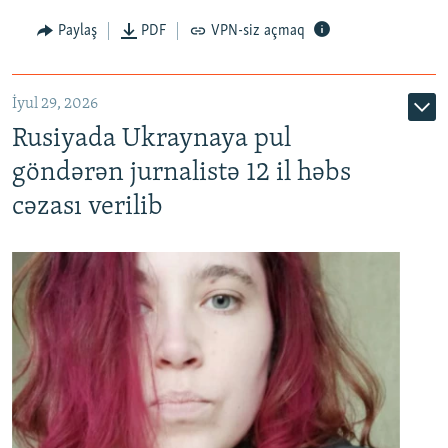
Paylaş
PDF
VPN-siz açmaq
İyul 29, 2026
Rusiyada Ukraynaya pul
göndərən jurnalistə 12 il həbs
cəzası verilib