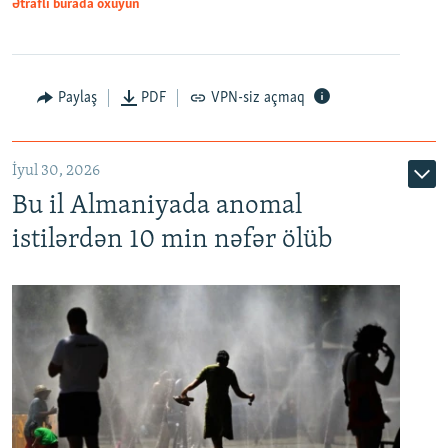
Ətraflı burada oxuyun
Paylaş
PDF
VPN-siz açmaq
İyul 30, 2026
Bu il Almaniyada anomal
istilərdən 10 min nəfər ölüb