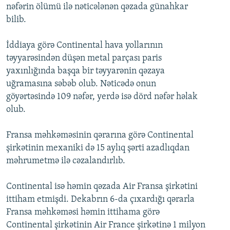
nəfərin ölümü ilə nəticələnən qəzada günahkar
İNFOQRAFIKA
AZƏRBAYCAN ƏDƏBIYYATI KITABXANASI
MISSIYAMIZ
BIZI IZLƏ
bilib.
KARIKATURA
İSLAM VƏ DEMOKRATIYA
PEŞƏ ETIKASI VƏ JURNALISTIKA STANDARTLARIMIZ
İddiaya görə Continental hava yollarının
İZ - MƏDƏNIYYƏT PROQRAMI
MATERIALLARIMIZDAN ISTIFADƏ
təyyarəsindən düşən metal parçası paris
AZADLIQRADIOSU MOBIL TELEFONUNUZDA
RFE/RL-in bütün saytları
yaxınlığında başqa bir təyyarənin qəzaya
uğramasına səbəb olub. Nəticədə onun
BIZIMLƏ ƏLAQƏ
göyərtəsində 109 nəfər, yerdə isə dörd nəfər həlak
XƏBƏR BÜLLETENLƏRIMIZ
olub.
Fransa məhkəməsinin qərarına görə Continental
şirkətinin mexaniki də 15 aylıq şərti azadlıqdan
məhrumetmə ilə cəzalandırlıb.
Continental isə həmin qəzada Air Fransa şirkətini
ittiham etmişdi. Dekabrın 6-da çıxardığı qərarla
Fransa məhkəməsi həmin ittihama görə
Continental şirkətinin Air France şirkətinə 1 milyon