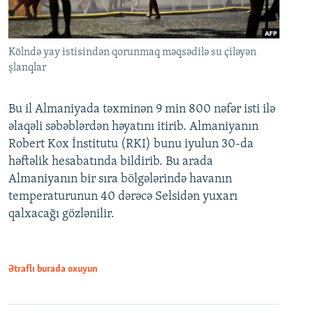
Kölndə yay istisindən qorunmaq məqsədilə su çiləyən
şlanqlar
Bu il Almaniyada təxminən 9 min 800 nəfər isti ilə
əlaqəli səbəblərdən həyatını itirib. Almaniyanın
Robert Kox İnstitutu (RKI) bunu iyulun 30-da
həftəlik hesabatında bildirib. Bu arada
Almaniyanın bir sıra bölgələrində havanın
temperaturunun 40 dərəcə Selsidən yuxarı
qalxacağı gözlənilir.
Ətraflı burada oxuyun