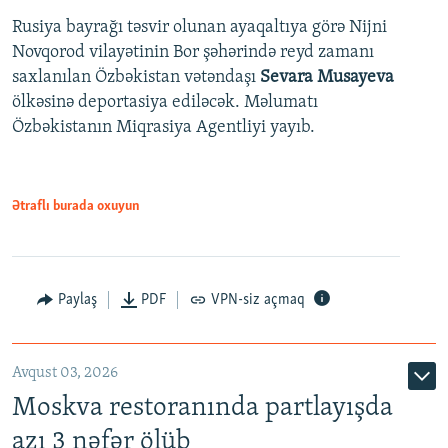
Rusiya bayrağı təsvir olunan ayaqaltıya görə Nijni
Novqorod vilayətinin Bor şəhərində reyd zamanı
saxlanılan Özbəkistan vətəndaşı
Sevara Musayeva
ölkəsinə deportasiya ediləcək. Məlumatı
Özbəkistanın Miqrasiya Agentliyi yayıb.
Ətraflı burada oxuyun
Paylaş
PDF
VPN-siz açmaq
Avqust 03, 2026
Moskva restoranında partlayışda
azı 3 nəfər ölüb