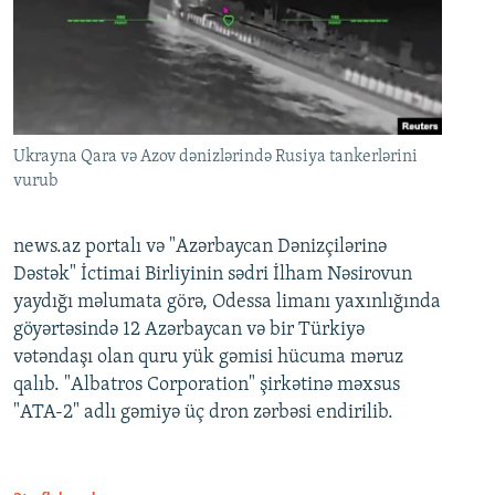
Ukrayna Qara və Azov dənizlərində Rusiya tankerlərini
vurub
news.az portalı və "Azərbaycan Dənizçilərinə
Dəstək" İctimai Birliyinin sədri İlham Nəsirovun
yaydığı məlumata görə, Odessa limanı yaxınlığında
göyərtəsində 12 Azərbaycan və bir Türkiyə
vətəndaşı olan quru yük gəmisi hücuma məruz
qalıb. "Albatros Corporation" şirkətinə məxsus
"ATA-2" adlı gəmiyə üç dron zərbəsi endirilib.