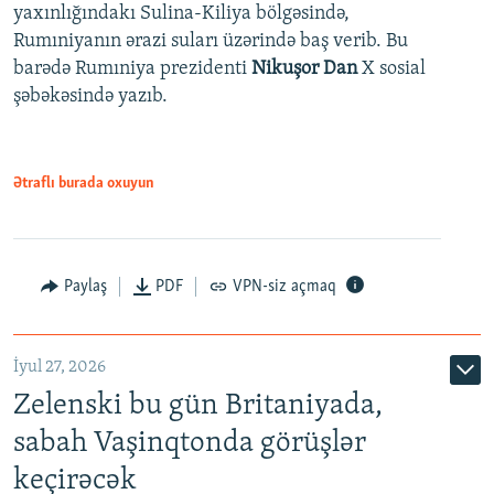
yaxınlığındakı Sulina-Kiliya bölgəsində,
Rumıniyanın ərazi suları üzərində baş verib. Bu
barədə Rumıniya prezidenti
Nikuşor Dan
X sosial
şəbəkəsində yazıb.
Ətraflı burada oxuyun
Paylaş
PDF
VPN-siz açmaq
İyul 27, 2026
Zelenski bu gün Britaniyada,
sabah Vaşinqtonda görüşlər
keçirəcək