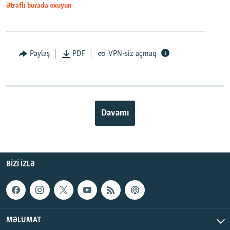
Ətraflı burada oxuyun
Paylaş
PDF
VPN-siz açmaq
Davamı
BIZI IZLƏ
MƏLUMAT