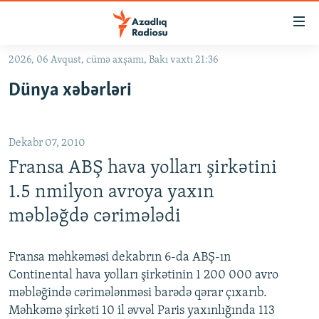
Keçid
linkləri
Əsas
2026, 06 Avqust, cümə axşamı, Bakı vaxtı 21:36
məzmuna
GÜNDƏM
Dünya xəbərləri
qayıt
#İZAHLA
Əsas
KORRUPSIOMETR
naviqasiyaya
Dekabr 07, 2010
qayıt
#ƏSLINDƏ
Axtarışa
Fransa ABŞ hava yolları şirkətini
FƏRQƏ BAX
keç
1.5 nmilyon avroya yaxın
QANUNI DOĞRU
məbləğdə cərimələdi
ARAŞDIRMA
MULTIMEDIA
Fransa məhkəməsi dekabrın 6-da ABŞ-ın
Continental hava yolları şirkətinin 1 200 000 avro
RADIO ARXIV
VIDEO
məbləğində cərimələnməsi barədə qərar çıxarıb.
HAQQIMIZDA
FOTOQALEREYA
OXU ZALI
Məhkəmə şirkəti 10 il əvvəl Paris yaxınlığında 113