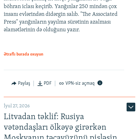
böhran iclası keçirib. Yanğınlar 250 mindən çox
insanı evlərindən didərgin salıb. "The Associated
Press" yanğınların yayılma sürətinin azalması
əlamətlərinin də olduğunu yazır.
Ətraflı burada oxuyun
Paylaş
PDF
VPN-siz açmaq
İyul 27, 2026
Litvadan təklif: Rusiya
vətəndaşları ölkəyə girərkən
Moskvanın təcavüzünü pisləsin