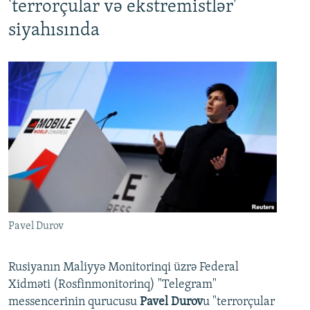
'terrorçular və ekstremistlər'
siyahısında
Pavel Durov
Rusiyanın Maliyyə Monitorinqi üzrə Federal
Xidməti (Rosfinmonitorinq) "Telegram"
messencerinin qurucusu
Pavel Durov
u "terrorçular