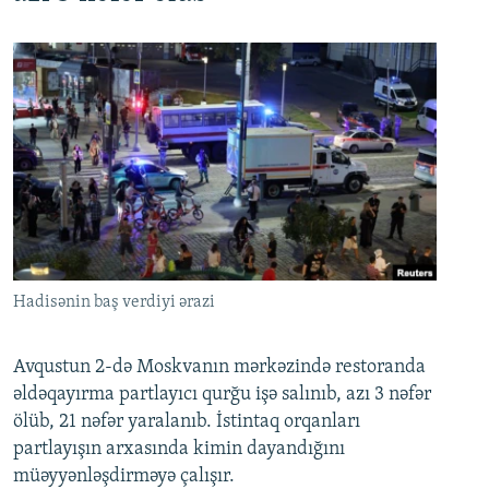
Hadisənin baş verdiyi ərazi
Avqustun 2-də Moskvanın mərkəzində restoranda
əldəqayırma partlayıcı qurğu işə salınıb, azı 3 nəfər
ölüb, 21 nəfər yaralanıb. İstintaq orqanları
partlayışın arxasında kimin dayandığını
müəyyənləşdirməyə çalışır.