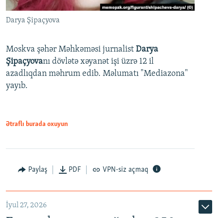
Darya Şipaçyova
Moskva şəhər Məhkəməsi jurnalist
Darya
Şipaçyova
nı dövlətə xəyanət işi üzrə 12 il
azadlıqdan məhrum edib. Məlumatı "Mediazona"
yayıb.
Ətraflı burada oxuyun
Paylaş
PDF
VPN-siz açmaq
İyul 27, 2026