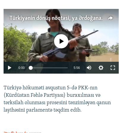
Türkiyənin dönüş nöqtəsi, ya Ərdoğana üçüncü şans: PKK ilə qəfil barışıq nə deməkdir?
No media source currently available
Auto
0:00
5:56
240p
Türkiyə hökuməti avqustun 5-də PKK-nın
360p
(Kürdüstan Fəhlə Partiyası) buraxılması və
480p
Auto
240p
360p
480p
tərksilah olunması prosesini tənzimləyən qanun
720p
layihəsini parlamentə təqdim edib.
720p
1080p
1080p