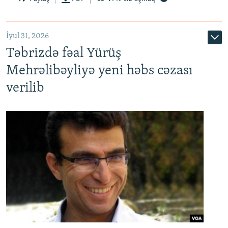
İyul 31, 2026
Təbrizdə fəal Yürüş
Mehrəlibəyliyə yeni həbs cəzası
verilib