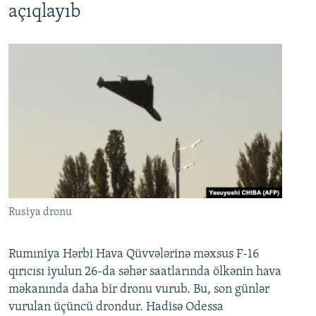
açıqlayıb
Rusiya dronu
Rumıniya Hərbi Hava Qüvvələrinə məxsus F-16
qırıcısı iyulun 26-da səhər saatlarında ölkənin hava
məkanında daha bir dronu vurub. Bu, son günlər
vurulan üçüncü drondur. Hadisə Odessa