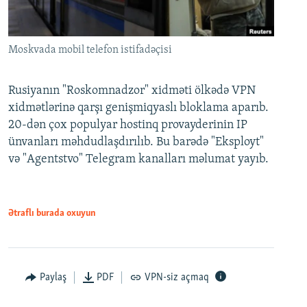
Moskvada mobil telefon istifadəçisi
Rusiyanın "Roskomnadzor" xidməti ölkədə VPN
xidmətlərinə qarşı genişmiqyaslı bloklama aparıb.
20-dən çox populyar hostinq provayderinin IP
ünvanları məhdudlaşdırılıb. Bu barədə "Eksployt"
və "Agentstvo" Telegram kanalları məlumat yayıb.
Ətraflı burada oxuyun
Paylaş
PDF
VPN-siz açmaq