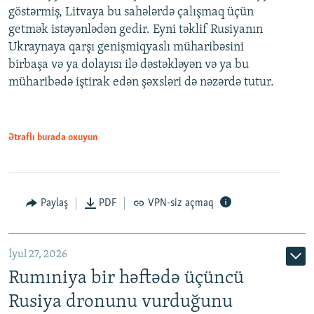
göstərmiş, Litvaya bu sahələrdə çalışmaq üçün
getmək istəyənlədən gedir. Eyni təklif Rusiyanın
Ukraynaya qarşı genişmiqyaslı müharibəsini
birbaşa və ya dolayısı ilə dəstəkləyən və ya bu
müharibədə iştirak edən şəxsləri də nəzərdə tutur.
Ətraflı burada oxuyun
Paylaş
PDF
VPN-siz açmaq
İyul 27, 2026
Rumıniya bir həftədə üçüncü
Rusiya dronunu vurduğunu