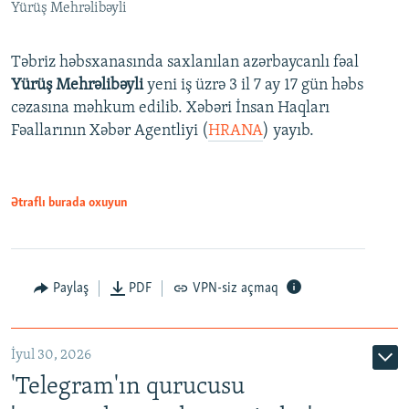
Yürüş Mehrəlibəyli
Təbriz həbsxanasında saxlanılan azərbaycanlı fəal
Yürüş Mehrəlibəyli
yeni iş üzrə 3 il 7 ay 17 gün həbs
cəzasına məhkum edilib. Xəbəri İnsan Haqları
Fəallarının Xəbər Agentliyi (
HRANA
) yayıb.
Ətraflı burada oxuyun
Paylaş
PDF
VPN-siz açmaq
İyul 30, 2026
'Telegram'ın qurucusu