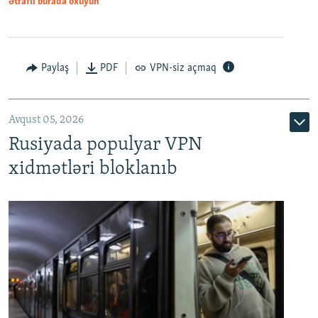
Ətraflı burada oxuyun
Paylaş
PDF
VPN-siz açmaq
Avqust 05, 2026
Rusiyada populyar VPN
xidmətləri bloklanıb