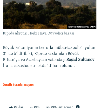
Kiprdə Akrotiri Hərbi Hava Qüvvələri bazası
Böyük Britaniyanın terrorla mübarizə polisi iyulun
31-də bildirib ki, Kiprdə saxlanılan Böyük
Britaniya və Azərbaycan vətəndaşı
Rəşad Sultanov
İrana casusluq etməkdə ittiham olunur.
Ətraflı burada oxuyun
Paylaş
PDF
VPN-siz açmaq