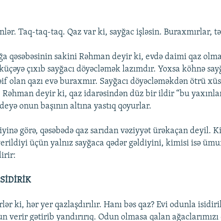
lər. Taq-taq-taq. Qaz var ki, sayğac işləsin. Buraxmırlar, t
a qəsəbəsinin sakini Rəhman deyir ki, evdə daimi qaz olma
 küçəyə çıxıb sayğacı döyəcləmək lazımdır. Yoxsa köhnə sayğ
əif olan qazı evə buraxmır. Sayğacı döyəcləməkdən ötrü xüs
. Rəhman deyir ki, qaz idarəsindən düz bir ildir “bu yaxınla
deyə onun başının altına yastıq qoyurlar.
iyinə görə, qəsəbədə qaz sarıdan vəziyyət ürəkaçan deyil. K
verildiyi üçün yalnız sayğaca qədər gəldiyini, kimisi isə üm
irir:
SİDİRİK
lər ki, hər yer qazlaşdırılır. Hanı bəs qaz? Evi odunla isidi
dun verir gətirib yandırırıq. Odun olmasa qalan ağaclarımızı