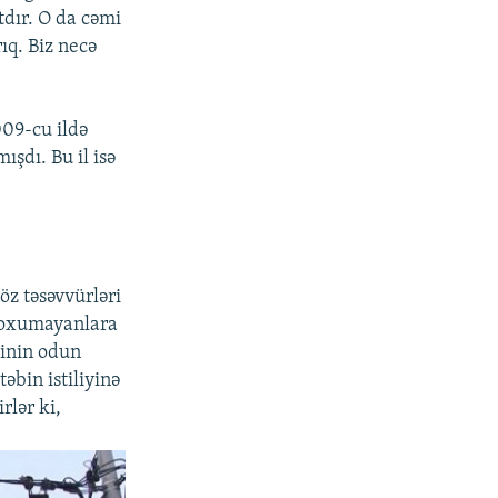
tdır. O da cəmi
ıq. Biz necə
009-cu ildə
şdı. Bu il isə
öz təsəvvürləri
ə oxumayanlara
ninin odun
əbin istiliyinə
rlər ki,