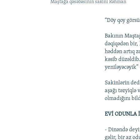
Maştağa qəsəbəsinin sakini Rəhman
“Döy qoy görsün
Bakının Maştağ
dəqiqədən bir,
həddən artıq z
kəsib düzəldib
yeniləyəcəyik” 
Sakinlərin ded
aşağı təzyiqlə 
olmadığını bild
EVİ ODUNLA İ
- Dinəndə deyir
gəlir, bir az o