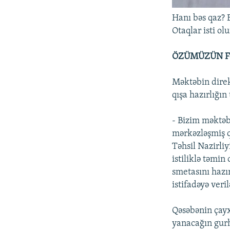
Hanı bəs qaz? E
Otaqlar isti olu
ÖZÜMÜZÜN F
Məktəbin direk
qışa hazırlığın
- Bizim məktəb
mərkəzləşmiş q
Təhsil Nazirli
istiliklə təmin
smetasını hazır
istifadəyə veri
Qəsəbənin çayx
yanacağın gurh