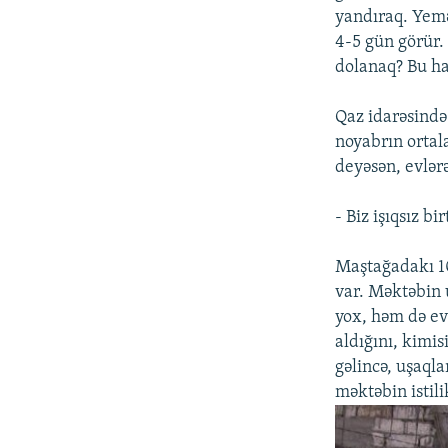
yandıraq. Yemə
4-5 gün görür. 
dolanaq? Bu ha
Qaz idarəsində 
noyabrın ortal
deyəsən, evlər
- Biz işıqsız bi
Maştağadakı 108
var. Məktəbin 
yox, həm də ev
aldığını, kimis
gəlincə, uşaqla
məktəbin istili