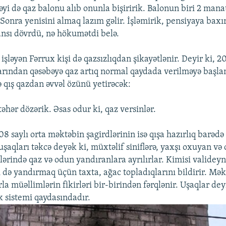
yi də qaz balonu alıb onunla bişiririk. Balonun biri 2 mana
Sonra yenisini almaq lazım gəlir. İşləmirik, pensiyaya baxır
nsı dövrdü, nə hökumətdi belə.
işləyən Fərrux kişi də qazsızlıqdan şikayətlənir. Deyir ki, 2
arından qəsəbəyə qaz artıq normal qaydada verilməyə başlamı
ə qış qazdan əvvəl özünü yetirəcək:
rtəhər dözərik. Əsas odur ki, qaz versinlər.
 saylı orta məktəbin şagirdlərinin isə qışa hazırlıq barədə 
uşaqları təkcə deyək ki, müxtəlif siniflərə, yaxşı oxuyan v
lərində qaz və odun yandıranlara ayrılırlar. Kimisi validey
i də yandırmaq üçün taxta, ağac topladıqlarını bildirir. Məkt
rla müəllimlərin fikirləri bir-birindən fərqlənir. Uşaqlar deyi
k sistemi qaydasındadır.