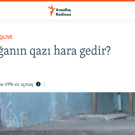
QLIVE
anın qazı hara gedir?
VPN-siz açmaq