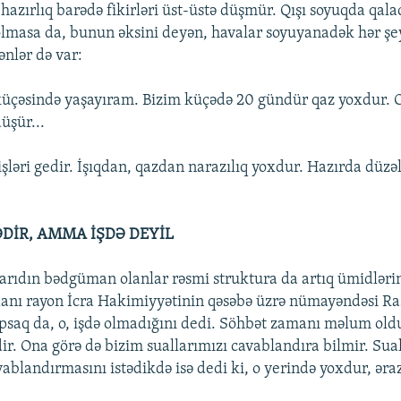
 hazırlıq barədə fikirləri üst-üstə düşmür. Qışı soyuqda qala
 olmasa da, bunun əksini deyən, havalar soyuyanadək hər şe
ənlər də var:
üçəsində yaşayıram. Bizim küçədə 20 gündür qaz yoxdur. 
düşür...
 işləri gedir. İşıqdan, qazdan narazılıq yoxdur. Hazırda düzəl
DİR, AMMA İŞDƏ DEYİL
arıdın bədgüman olanlar rəsmi struktura da artıq ümidlərini
xanı rayon İcra Hakimiyyətinin qəsəbə üzrə nümayəndəsi R
psaq da, o, işdə olmadığını dedi. Söhbət zamanı məlum oldu
r. Ona görə də bizim suallarımızı cavablandıra bilmir. Sua
ablandırmasını istədikdə isə dedi ki, o yerində yoxdur, əraz