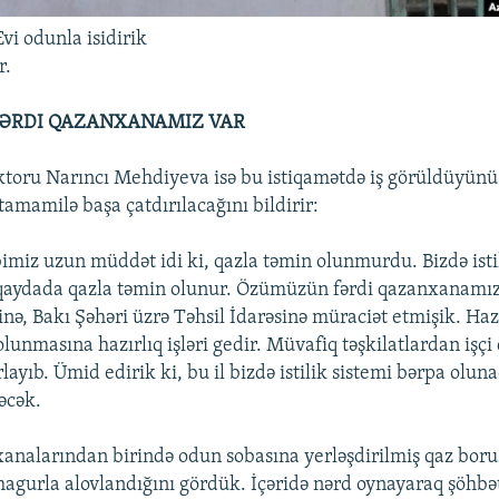
vi odunla isidirik
r.
ƏRDI QAZANXANAMIZ VAR
toru Narıncı Mehdiyeva isə bu istiqamətdə iş görüldüyünü 
 tamamilə başa çatdırılacağını bildirir:
imiz uzun müddət idi ki, qazla təmin olunmurdu. Bizdə isti
aydada qazla təmin olunur. Özümüzün fərdi qazanxanamız 
yinə, Bakı Şəhəri üzrə Təhsil İdarəsinə müraciət etmişik. Ha
 olunmasına hazırlıq işləri gedir. Müvafiq təşkilatlardan işçi
layıb. Ümid edirik ki, bu il bizdə istilik sistemi bərpa olun
ləcək.
analarından birində odun sobasına yerləşdirilmiş qaz bor
agurla alovlandığını gördük. İçəridə nərd oynayaraq şöhbə