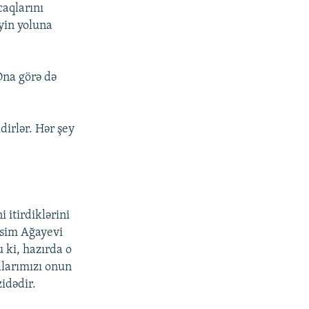
caqlarını
yin yoluna
Ona görə də
dirlər. Hər şey
 itirdiklərini
asim Ağayevi
 ki, hazırda o
llarımızı onun
idədir.