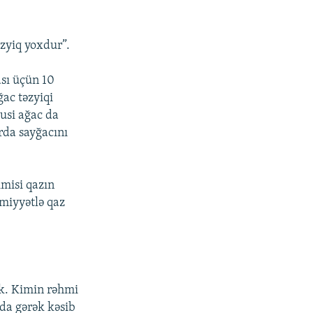
əzyiq yoxdur”.
sı üçün 10
ac təzyiqi
usi ağac da
rda sayğacını
imisi qazın
umiyyətlə qaz
rik. Kimin rəhmi
 da gərək kəsib