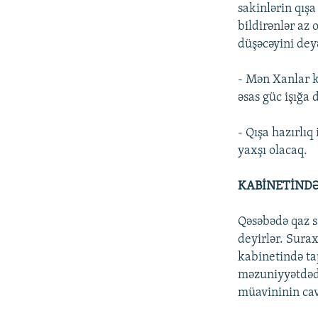
sakinlərin qışa
bildirənlər az
düşəcəyini dey
- Mən Xanlar k
əsas güc işığa 
- Qışa hazırlıq
yaxşı olacaq.
KABİNETİNDƏ
Qəsəbədə qaz s
deyirlər. Sura
kabinetində ta
məzuniyyətdədi
müavininin cav