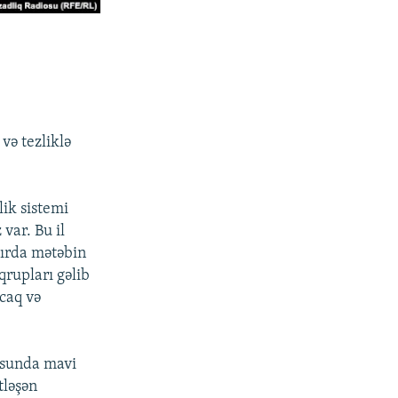
və tezliklə
lik sistemi
var. Bu il
zırda mətəbin
 qrupları gəlib
acaq və
usunda mavi
tləşən