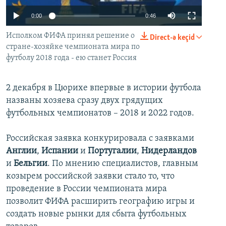
İNFOQRAFIKA
AZƏRBAYCAN ƏDƏBIYYATI KITABXANASI
MISSIYAMIZ
0:00
0:46
BIZI IZLƏ
KARIKATURA
İSLAM VƏ DEMOKRATIYA
PEŞƏ ETIKASI VƏ JURNALISTIKA STANDARTLARIMIZ
Исполком ФИФА принял решение о
Direct-ə keçid
İZ - MƏDƏNIYYƏT PROQRAMI
MATERIALLARIMIZDAN ISTIFADƏ
стране-хозяйке чемпионата мира по
футболу 2018 года - ею станет Россия
AZADLIQRADIOSU MOBIL TELEFONUNUZDA
RFE/RL-in bütün saytları
BIZIMLƏ ƏLAQƏ
2 декабря в Цюрихе впервые в истории футбола
названы хозяева сразу двух грядущих
XƏBƏR BÜLLETENLƏRIMIZ
футбольных чемпионатов – 2018 и 2022 годов.
Российская заявка конкурировала с заявками
Англии
,
Испании
и
Португалии
,
Нидерландов
и
Бельгии
. По мнению специалистов, главным
козырем российской заявки стало то, что
проведение в России чемпионата мира
позволит ФИФА расширить географию игры и
создать новые рынки для сбыта футбольных