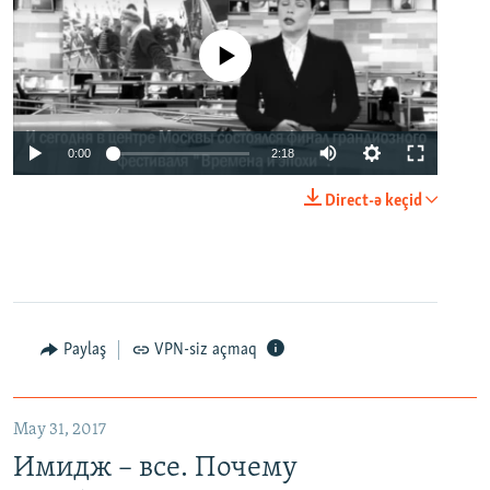
No media source currently available
0:00
2:18
Direct-ə keçid
Paylaş
VPN-siz açmaq
May 31, 2017
Имидж – все. Почему