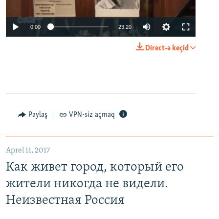
0:00
23:20
Direct-ə keçid
Paylaş
VPN-siz açmaq
Aprel 11, 2017
Как живет город, который его
жители никогда не видели.
Неизвестная Россия