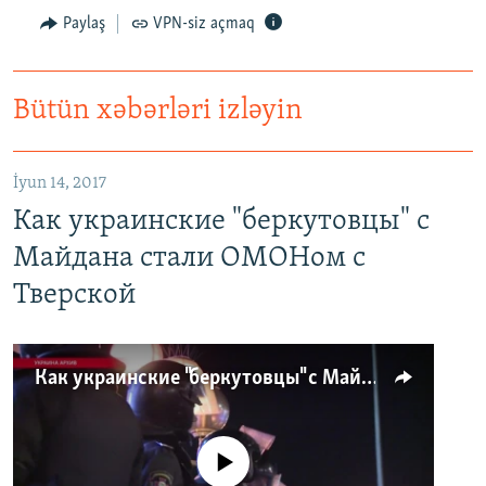
Paylaş
VPN-siz açmaq
Bütün xəbərləri izləyin
İyun 14, 2017
Как украинские "беркутовцы" с
Майдана стали ОМОНом с
Тверской
Как украинские "беркутовцы" с Майдана стали ОМОНом с Тверской
No media source currently available