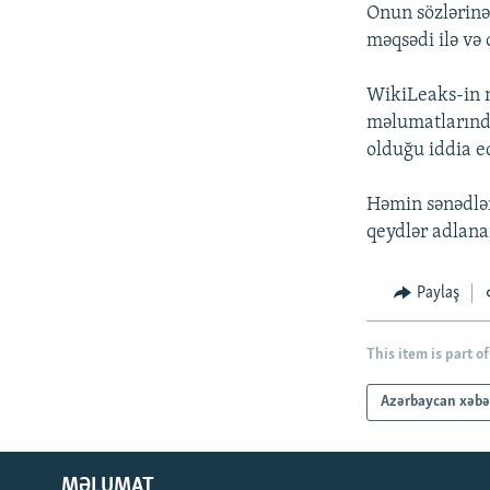
İNFOQRAFIKA
AZƏRBAYCAN ƏDƏBIYYATI KITABXANASI
MISSIYAMIZ
Onun sözlərinə
məqsədi ilə və
KARIKATURA
İSLAM VƏ DEMOKRATIYA
PEŞƏ ETIKASI VƏ JURNALISTIKA
STANDARTLARIMIZ
İZ - MƏDƏNIYYƏT PROQRAMI
WikiLeaks-in 
MATERIALLARIMIZDAN ISTIFADƏ
məlumatlarınd
AZADLIQRADIOSU MOBIL TELEFONUNUZDA
olduğu iddia e
BIZIMLƏ ƏLAQƏ
Həmin sənədlər
XƏBƏR BÜLLETENLƏRIMIZ
qeydlər adlana
Paylaş
This item is part of
Azərbaycan xəbə
MƏLUMAT