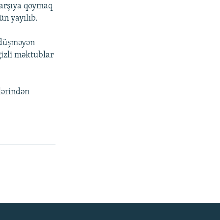
-qarşıya qoymaq
ün yayılıb.
 düşməyən
izli məktublar
lərindən