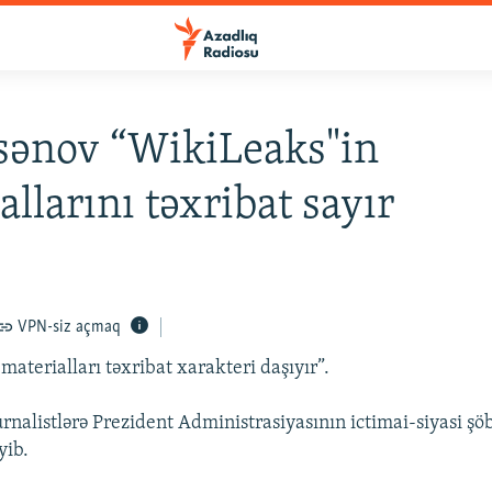
sənov “WikiLeaks"in
allarını təxribat sayır
VPN-siz açmaq
aterialları təxribat xarakteri daşıyır”.
rnalistlərə Prezident Administrasiyasının ictimai-siyasi şö
yib.