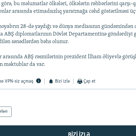
 görə, bu məlumatlar ölkələri, ölkələrin rəhbərlərini qarşı
 onlar arasında etimadsızlıq yaratmağa cəhd göstərilməsi üç
noyabrın 28-də yaydığı və dünya mediasının gündəmindən
a ABŞ diplomatlarının Dövlət Departamentinə göndərdiyi g
dilən sənədlərdən bəhs olunur.
 arasında ABŞ rəsmilərinin prezident İlham Əliyevlə görüş
n məktublar da var.
VPN-siz açmaq
Bizi izlə
Çap et
rləri
BIZI IZLƏ