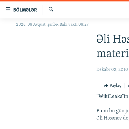
Keçid
BÖLMƏLƏR
linkləri
Axtar
Əsas
2026, 08 Avqust, şənbə, Bakı vaxtı 08:27
GÜNDƏM
məzmuna
#İZAHLA
Əli Hə
qayıt
Əsas
KORRUPSIOMETR
materi
naviqasiyaya
#ƏSLINDƏ
qayıt
Axtarışa
FƏRQƏ BAX
Dekabr 02, 2010
keç
QANUNI DOĞRU
Paylaş
ARAŞDIRMA
“WikiLeaks"in m
MULTIMEDIA
RADIO ARXIV
VIDEO
Bunu bu gün ju
Əli Həsənov de
HAQQIMIZDA
FOTOQALEREYA
OXU ZALI