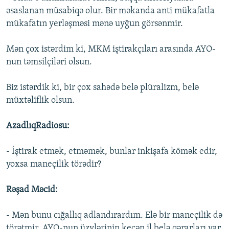
əsaslanan müsabiqə olur. Bir məkanda anti mükafatla
mükafatın yerləşməsi mənə uyğun görsənmir.
Mən çox istərdim ki, MKM iştirakçıları arasında AYO-
nun təmsilçiləri olsun.
Biz istərdik ki, bir çox sahədə belə plüralizm, belə
müxtəliflik olsun.
AzadlıqRadiosu:
- İştirak etmək, etməmək, bunlar inkişafa kömək edir,
yoxsa maneçilik törədir?
Rəşad Məcid:
- Mən bunu cığallıq adlandırardım. Elə bir maneçilik də
törətmir. AYO-nun üzvlərinin keçən il belə qərarları var