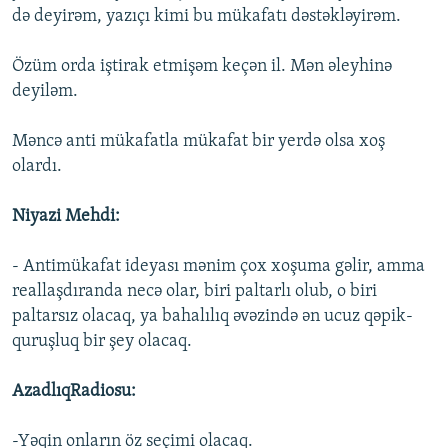
də deyirəm, yazıçı kimi bu mükafatı dəstəkləyirəm.
Özüm orda iştirak etmişəm keçən il. Mən əleyhinə
deyiləm.
Məncə anti mükafatla mükafat bir yerdə olsa xoş
olardı.
Niyazi Mehdi:
- Antimükafat ideyası mənim çox xoşuma gəlir, amma
reallaşdıranda necə olar, biri paltarlı olub, o biri
paltarsız olacaq, ya bahalılıq əvəzində ən ucuz qəpik-
quruşluq bir şey olacaq.
AzadlıqRadiosu:
-Yəqin onların öz seçimi olacaq.