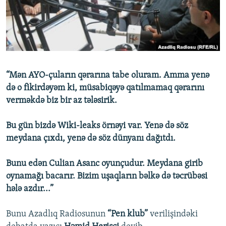
İNFOQRAFIKA
AZƏRBAYCAN ƏDƏBIYYATI KITABXANASI
MISSIYAMIZ
BIZI IZLƏ
KARIKATURA
İSLAM VƏ DEMOKRATIYA
PEŞƏ ETIKASI VƏ JURNALISTIKA STANDARTLARIMIZ
İZ - MƏDƏNIYYƏT PROQRAMI
MATERIALLARIMIZDAN ISTIFADƏ
AZADLIQRADIOSU MOBIL TELEFONUNUZDA
RFE/RL-in bütün saytları
“Mən AYO-çuların qərarına tabe oluram. Amma yenə
BIZIMLƏ ƏLAQƏ
də o fikirdəyəm ki, müsabiqəyə qatılmamaq qərarını
verməkdə biz bir az tələsirik.
XƏBƏR BÜLLETENLƏRIMIZ
Bu gün bizdə Wiki-leaks örnəyi var. Yenə də söz
meydana çıxdı, yenə də söz dünyanı dağıtdı.
Bunu edən Culian Asanc oyunçudur. Meydana girib
oynamağı bacarır. Bizim uşaqların bəlkə də təcrübəsi
hələ azdır...”
Bunu Azadlıq Radiosunun
“Pen klub”
verilişindəki