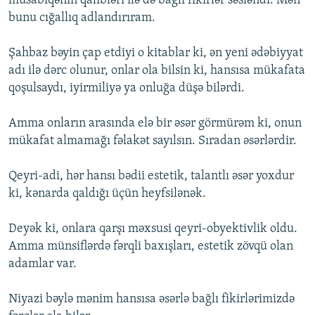
müsabiqənin qalibləri ilə də bağlı fikirlər səsləndi. Mən
bunu cığallıq adlandırıram.
Şahbaz bəyin çap etdiyi o kitablar ki, ən yeni ədəbiyyat
adı ilə dərc olunur, onlar ola bilsin ki, hansısa mükafata
qoşulsaydı, iyirmiliyə ya onluğa düşə bilərdi.
Amma onların arasında elə bir əsər görmürəm ki, onun
mükafat almamağı fəlakət sayılsın. Sıradan əsərlərdir.
Qeyri-adi, hər hansı bədii estetik, talantlı əsər yoxdur
ki, kənarda qaldığı üçün heyfsilənək.
Deyək ki, onlara qarşı məxsusi qeyri-obyektivlik oldu.
Amma münsiflərdə fərqli baxışları, estetik zövqü olan
adamlar var.
Niyazi bəylə mənim hansısa əsərlə bağlı fikirlərimizdə