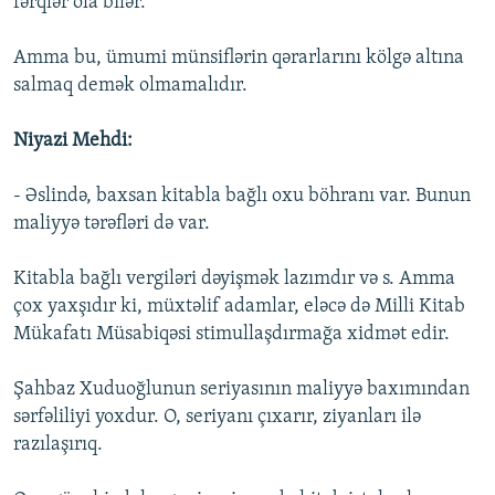
fərqlər ola bilər.
Amma bu, ümumi münsiflərin qərarlarını kölgə altına
salmaq demək olmamalıdır.
Niyazi Mehdi:
- Əslində, baxsan kitabla bağlı oxu böhranı var. Bunun
maliyyə tərəfləri də var.
Kitabla bağlı vergiləri dəyişmək lazımdır və s. Amma
çox yaxşıdır ki, müxtəlif adamlar, eləcə də Milli Kitab
Mükafatı Müsabiqəsi stimullaşdırmağa xidmət edir.
Şahbaz Xuduoğlunun seriyasının maliyyə baxımından
sərfəliliyi yoxdur. O, seriyanı çıxarır, ziyanları ilə
razılaşırıq.