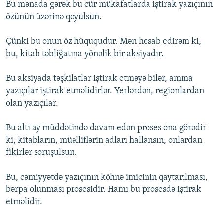
Bu mənada gərək bu cür mükafatlarda iştirak yazıçının
özünün üzərinə qoyulsun.
Çünki bu onun öz hüququdur. Mən hesab edirəm ki,
bu, kitab təbliğatına yönəlik bir aksiyadır.
Bu aksiyada təşkilatlar iştirak etməyə bilər, amma
yazıçılar iştirak etməlidirlər. Yerlərdən, regionlardan
olan yazıçılar.
Bu altı ay müddətində davam edən proses ona görədir
ki, kitabların, müəlliflərin adları hallansın, onlardan
fikirlər soruşulsun.
Bu, cəmiyyətdə yazıçının köhnə imicinin qaytarılması,
bərpa olunması prosesidir. Hamı bu prosesdə iştirak
etməlidir.