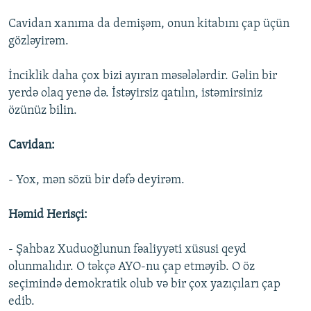
Cavidan xanıma da demişəm, onun kitabını çap üçün
gözləyirəm.
İnciklik daha çox bizi ayıran məsələlərdir. Gəlin bir
yerdə olaq yenə də. İstəyirsiz qatılın, istəmirsiniz
özünüz bilin.
Cavidan:
- Yox, mən sözü bir dəfə deyirəm.
Həmid Herisçi:
- Şahbaz Xuduoğlunun fəaliyyəti xüsusi qeyd
olunmalıdır. O təkçə AYO-nu çap etməyib. O öz
seçimində demokratik olub və bir çox yazıçıları çap
edib.