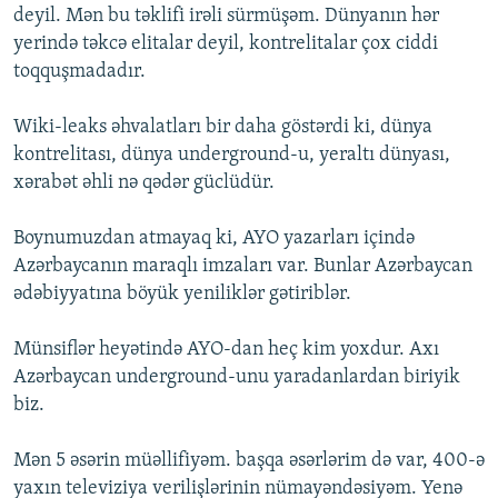
deyil. Mən bu təklifi irəli sürmüşəm. Dünyanın hər
yerində təkcə elitalar deyil, kontrelitalar çox ciddi
toqquşmadadır.
Wiki-leaks əhvalatları bir daha göstərdi ki, dünya
kontrelitası, dünya underground-u, yeraltı dünyası,
xərabət əhli nə qədər güclüdür.
Boynumuzdan atmayaq ki, AYO yazarları içində
Azərbaycanın maraqlı imzaları var. Bunlar Azərbaycan
ədəbiyyatına böyük yeniliklər gətiriblər.
Münsiflər heyətində AYO-dan heç kim yoxdur. Axı
Azərbaycan underground-unu yaradanlardan biriyik
biz.
Mən 5 əsərin müəllifiyəm. başqa əsərlərim də var, 400-ə
yaxın televiziya verilişlərinin nümayəndəsiyəm. Yenə