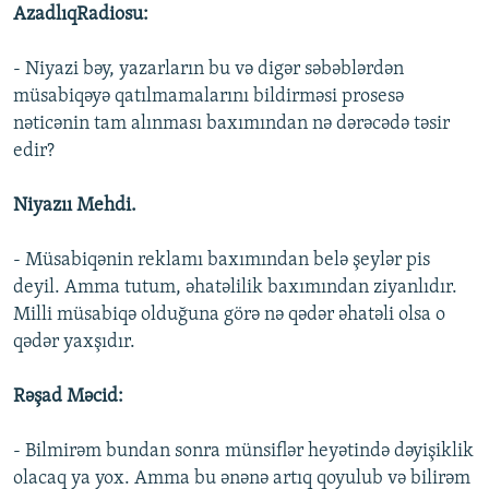
AzadlıqRadiosu:
- Niyazi bəy, yazarların bu və digər səbəblərdən
müsabiqəyə qatılmamalarını bildirməsi prosesə
nəticənin tam alınması baxımından nə dərəcədə təsir
edir?
Niyazıı Mehdi.
- Müsabiqənin reklamı baxımından belə şeylər pis
deyil. Amma tutum, əhatəlilik baxımından ziyanlıdır.
Milli müsabiqə olduğuna görə nə qədər əhatəli olsa o
qədər yaxşıdır.
Rəşad Məcid:
- Bilmirəm bundan sonra münsiflər heyətində dəyişiklik
olacaq ya yox. Amma bu ənənə artıq qoyulub və bilirəm