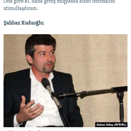
Ona görə ki, daha geniş miqyasda kitab istehsalını
stimullaşdırsın.
Şahbaz Xuduoğlu: