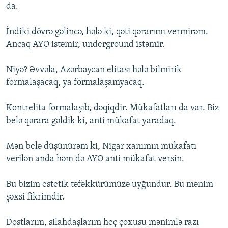
da.
İndiki dövrə gəlincə, hələ ki, qəti qərarımı vermirəm.
Ancaq AYO istəmir, underground istəmir.
Niyə? Əvvəla, Azərbaycan elitası hələ bilmirik
formalaşacaq, ya formalaşamyacaq.
Kontrelita formalaşıb, dəqiqdir. Mükafatları da var. Biz
belə qərara gəldik ki, anti mükafat yaradaq.
Mən belə düşünürəm ki, Nigar xanımın mükafatı
verilən anda həm də AYO anti mükafat versin.
Bu bizim estetik təfəkkürümüzə uyğundur. Bu mənim
şəxsi fikrimdir.
Dostlarım, silahdaşlarım heç çoxusu mənimlə razı