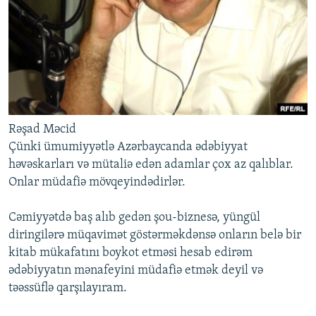
Rəşad Məcid
Çünki ümumiyyətlə Azərbaycanda ədəbiyyat
həvəskarları və mütaliə edən adamlar çox az qalıblar.
Onlar müdafiə mövqeyindədirlər.
Cəmiyyətdə baş alıb gedən şou-biznesə, yüngül
diringilərə müqavimət göstərməkdənsə onların belə bir
kitab mükafatını boykot etməsi hesab edirəm
ədəbiyyatın mənafeyini müdafiə etmək deyil və
təəssüflə qarşılayıram.