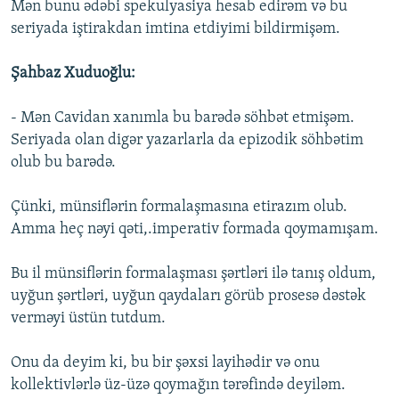
Mən bunu ədəbi spekulyasiya hesab edirəm və bu
seriyada iştirakdan imtina etdiyimi bildirmişəm.
Şahbaz Xuduoğlu:
- Mən Cavidan xanımla bu barədə söhbət etmişəm.
Seriyada olan digər yazarlarla da epizodik söhbətim
olub bu barədə.
Çünki, münsiflərin formalaşmasına etirazım olub.
Amma heç nəyi qəti,.imperativ formada qoymamışam.
Bu il münsiflərin formalaşması şərtləri ilə tanış oldum,
uyğun şərtləri, uyğun qaydaları görüb prosesə dəstək
verməyi üstün tutdum.
Onu da deyim ki, bu bir şəxsi layihədir və onu
kollektivlərlə üz-üzə qoymağın tərəfində deyiləm.