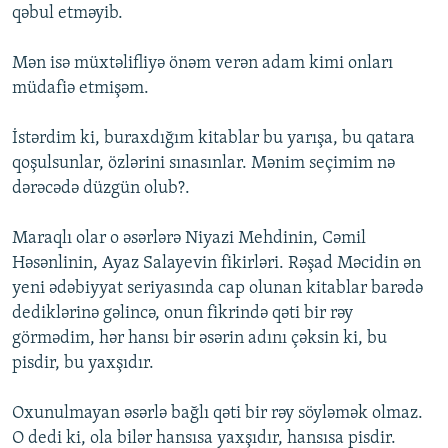
qəbul etməyib.
Mən isə müxtəlifliyə önəm verən adam kimi onları
müdafiə etmişəm.
İstərdim ki, buraxdığım kitablar bu yarışa, bu qatara
qoşulsunlar, özlərini sınasınlar. Mənim seçimim nə
dərəcədə düzgün olub?.
Maraqlı olar o əsərlərə Niyazi Mehdinin, Cəmil
Həsənlinin, Ayaz Salayevin fikirləri. Rəşad Məcidin ən
yeni ədəbiyyat seriyasında cap olunan kitablar barədə
dediklərinə gəlincə, onun fikrində qəti bir rəy
görmədim, hər hansı bir əsərin adını çəksin ki, bu
pisdir, bu yaxşıdır.
Oxunulmayan əsərlə bağlı qəti bir rəy söyləmək olmaz.
O dedi ki, ola bilər hansısa yaxşıdır, hansısa pisdir.