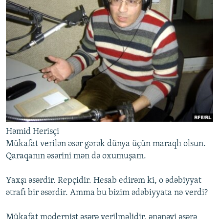
Həmid Herisçi
Mükafat verilən əsər gərək dünya üçün maraqlı olsun.
Qaraqanın əsərini mən də oxumuşam.
Yaxşı əsərdir. Repçidir. Hesab edirəm ki, o ədəbiyyat
ətrafı bir əsərdir. Amma bu bizim ədəbiyyata nə verdi?
Mükafat modernist əsərə verilməlidir, ənənəvi əsərə