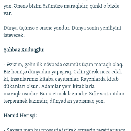
yox. Ənənə bizim özümüzə maraqlıdır, çünki o bizdə
var.
Dünya üçünsə o ənənə yoxdur. Dünya sənin yeniliyini
istəyəcək.
Şahbaz Xuduqğlu:
- Əzizim, gəlin ilk növbədə özümüz üçün maraqlı olaq.
Biz həmişə dünyadan yapışırıq. Gəlin görək necə edək
ki, insanlarımız kitaba qayıtsınlar. Rayonlarda kitab
dükanları olsun. Adamlar yeni kitablarla
maraqlansınlar. Bunu etmək lazımdır. Sıfır variantdan
tərpənmək lazımdır, dünyadan yapışmaq yox.
Həmid Herisçi:
- Şəxsən mən bu prosesdə iştirak etməyin tərəfdarıyam.