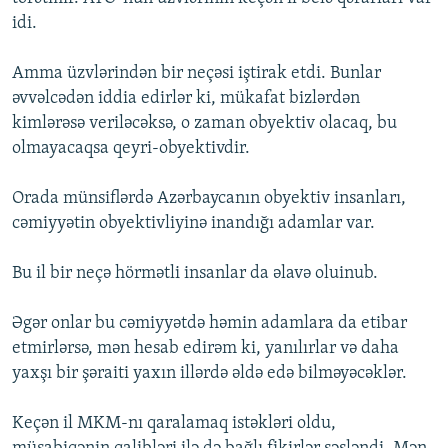
idi.
Amma üzvlərindən bir neçəsi iştirak etdi. Bunlar
əvvəlcədən iddia edirlər ki, mükafat bizlərdən
kimlərəsə veriləcəksə, o zaman obyektiv olacaq, bu
olmayacaqsa qeyri-obyektivdir.
Orada münsiflərdə Azərbaycanın obyektiv insanları,
cəmiyyətin obyektivliyinə inandığı adamlar var.
Bu il bir neçə hörmətli insanlar da əlavə oluinub.
Əgər onlar bu cəmiyyətdə həmin adamlara da etibar
etmirlərsə, mən hesab edirəm ki, yanılırlar və daha
yaxşı bir şəraiti yaxın illərdə əldə edə bilməyəcəklər.
Keçən il MKM-nı qaralamaq istəkləri oldu,