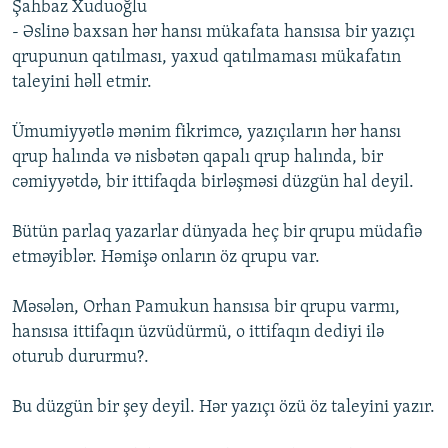
Şahbaz Xuduoğlu
- Əslinə baxsan hər hansı mükafata hansısa bir yazıçı
qrupunun qatılması, yaxud qatılmaması mükafatın
taleyini həll etmir.
Ümumiyyətlə mənim fikrimcə, yazıçıların hər hansı
qrup halında və nisbətən qapalı qrup halında, bir
cəmiyyətdə, bir ittifaqda birləşməsi düzgün hal deyil.
Bütün parlaq yazarlar dünyada heç bir qrupu müdafiə
etməyiblər. Həmişə onların öz qrupu var.
Məsələn, Orhan Pamukun hansısa bir qrupu varmı,
hansısa ittifaqın üzvüdürmü, o ittifaqın dediyi ilə
oturub dururmu?.
Bu düzgün bir şey deyil. Hər yazıçı özü öz taleyini yazır.