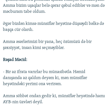
Amma bizim uşaqlar belə qərar qəbul ediblər və mən də
məcburam tabe oldum.
Əgər bizdən kimsə münsiflər heyətinə düşsəydi bəlkə də
başqa cür olardı.
Amma əsərlərimizi bir yana, heç özümüzü də bir
şəxsiyyət, insan kimi seçməyiblər.
Rəşad Məcid:
- Bir az ifrata varırlar bu münasibətlə. Həmid
danışanda az qaldım deyəm ki, mən münsiflər
heyətindəki yerimi ona verirəm.
Amma söhbət ondan gedir ki, münsiflər heyətində hamı
AYB-nin üzvləri deyil.