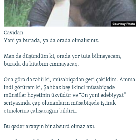
Cavidan
Yəni ya burada, ya da orada olmalısınız.
Mən də düşündüm ki, orada yer tuta bilməyəcəm,
burada da kitabım çıxmayacaq.
Ona görə də təbii ki, müsabiqədən geri çəkildim. Amma
indi görürəm ki, Şahbaz bəy ikinci müsabiqədə
münsiflər heyətinin üzvüdür və “Ən yeni ədəbiyyat”
seriyasında çap olunanların müsabiqədə iştirak
etmələrinə çalışacağını bildirir.
Bu qədər arxayın bir absurd olmaz axı.