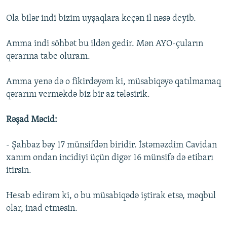
Ola bilər indi bizim uyşaqlara keçən il nəsə deyib.
Amma indi söhbət bu ildən gedir. Mən AYO-çuların
qərarına tabe oluram.
Amma yenə də o fikirdəyəm ki, müsabiqəyə qatılmamaq
qərarını verməkdə biz bir az tələsirik.
Rəşad Məcid:
- Şahbaz bəy 17 münsifdən biridir. İstəməzdim Cavidan
xanım ondan incidiyi üçün digər 16 münsifə də etibarı
itirsin.
Hesab edirəm ki, o bu müsabiqədə iştirak etsə, məqbul
olar, inad etməsin.