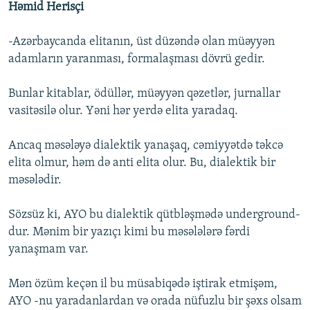
Həmid Herisçi
-Azərbaycanda elitanın, üst düzəndə olan müəyyən
adamların yaranması, formalaşması dövrü gedir.
Bunlar kitablar, ödüllər, müəyyən qəzetlər, jurnallar
vasitəsilə olur. Yəni hər yerdə elita yaradaq.
Ancaq məsələyə dialektik yanaşaq, cəmiyyətdə təkcə
elita olmur, həm də anti elita olur. Bu, dialektik bir
məsələdir.
Sözsüz ki, AYO bu dialektik qütbləşmədə underground-
dur. Mənim bir yazıçı kimi bu məsələlərə fərdi
yanaşmam var.
Mən özüm keçən il bu müsabiqədə iştirak etmişəm,
AYO -nu yaradanlardan və orada nüfuzlu bir şəxs olsam