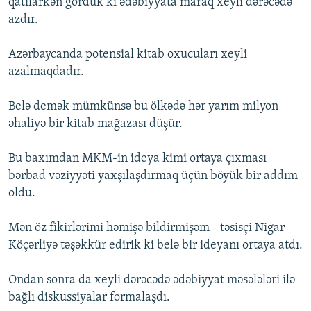
qatılarkən gördük ki ədəbiyyata maraq xeyli dərəcədə
azdır.
Azərbaycanda potensial kitab oxucuları xeyli
azalmaqdadır.
Belə demək mümkünsə bu ölkədə hər yarım milyon
əhaliyə bir kitab mağazası düşür.
Bu baxımdan MKM-in ideya kimi ortaya çıxması
bərbad vəziyyəti yaxşılaşdırmaq üçün böyük bir addım
oldu.
Mən öz fikirlərimi həmişə bildirmişəm - təsisçi Nigar
Köçərliyə təşəkkür edirik ki belə bir ideyanı ortaya atdı.
Ondan sonra da xeyli dərəcədə ədəbiyyat məsələləri ilə
bağlı diskussiyalar formalaşdı.