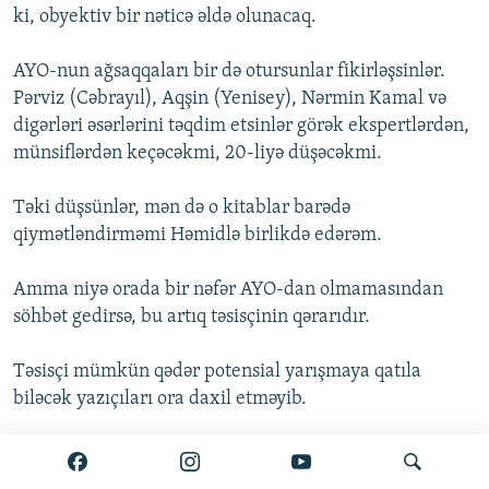
ki, obyektiv bir nəticə əldə olunacaq.
AYO-nun ağsaqqaları bir də otursunlar fikirləşsinlər.
Pərviz (Cəbrayıl), Aqşin (Yenisey), Nərmin Kamal və
digərləri əsərlərini təqdim etsinlər görək ekspertlərdən,
münsiflərdən keçəcəkmi, 20-liyə düşəcəkmi.
Təki düşsünlər, mən də o kitablar barədə
qiymətləndirməmi Həmidlə birlikdə edərəm.
Amma niyə orada bir nəfər AYO-dan olmamasından
söhbət gedirsə, bu artıq təsisçinin qərarıdır.
Təsisçi mümkün qədər potensial yarışmaya qatıla
biləcək yazıçıları ora daxil etməyib.
AzadlıqRadiosu: