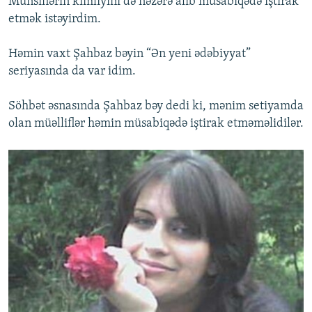
Münsiflərin kimliyini də nəzərə alıb müsabiqədə iştirak
etmək istəyirdim.
Həmin vaxt Şahbaz bəyin “Ən yeni ədəbiyyat”
seriyasında da var idim.
Söhbət əsnasında Şahbaz bəy dedi ki, mənim setiyamda
olan müəlliflər həmin müsabiqədə iştirak etməməlidilər.