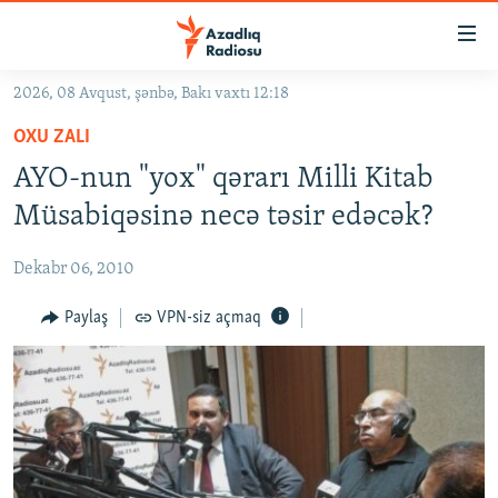
Keçid
linkləri
Əsas
2026, 08 Avqust, şənbə, Bakı vaxtı 12:18
məzmuna
GÜNDƏM
OXU ZALI
qayıt
#İZAHLA
Əsas
AYO-nun "yox" qərarı Milli Kitab
KORRUPSIOMETR
naviqasiyaya
Müsabiqəsinə necə təsir edəcək?
qayıt
#ƏSLINDƏ
Axtarışa
Dekabr 06, 2010
FƏRQƏ BAX
keç
QANUNI DOĞRU
Paylaş
VPN-siz açmaq
ARAŞDIRMA
MULTIMEDIA
RADIO ARXIV
VIDEO
HAQQIMIZDA
FOTOQALEREYA
OXU ZALI