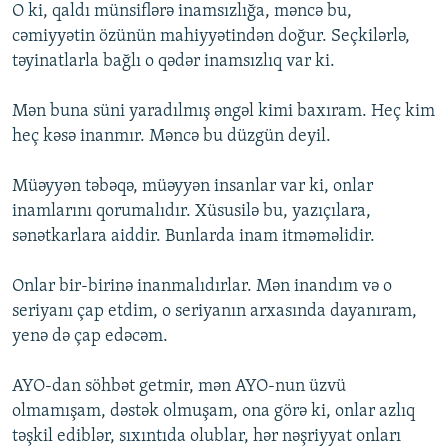
O ki, qaldı münsiflərə inamsızlığa, məncə bu,
cəmiyyətin özünün mahiyyətindən doğur. Seçkilərlə,
təyinatlarla bağlı o qədər inamsızlıq var ki.
Mən buna süni yaradılmış əngəl kimi baxıram. Heç kim
heç kəsə inanmır. Məncə bu düzgün deyil.
Müəyyən təbəqə, müəyyən insanlar var ki, onlar
inamlarını qorumalıdır. Xüsusilə bu, yazıçılara,
sənətkarlara aiddir. Bunlarda inam itməməlidir.
Onlar bir-birinə inanmalıdırlar. Mən inandım və o
seriyanı çap etdim, o seriyanın arxasında dayanıram,
yenə də çap edəcəm.
AYO-dan söhbət getmir, mən AYO-nun üzvü
olmamışam, dəstək olmuşam, ona görə ki, onlar azlıq
təşkil ediblər, sıxıntıda olublar, hər nəşriyyat onları