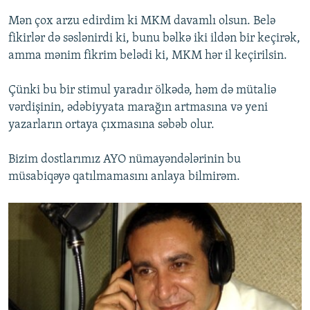
Mən çox arzu edirdim ki MKM davamlı olsun. Belə
fikirlər də səslənirdi ki, bunu bəlkə iki ildən bir keçirək,
amma mənim fikrim belədi ki, MKM hər il keçirilsin.
Çünki bu bir stimul yaradır ölkədə, həm də mütaliə
vərdişinin, ədəbiyyata marağın artmasına və yeni
yazarların ortaya çıxmasına səbəb olur.
Bizim dostlarımız AYO nümayəndələrinin bu
müsabiqəyə qatılmamasını anlaya bilmirəm.