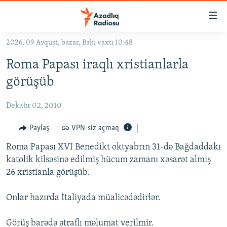
Keçid
linkləri
Əsas
2026, 09 Avqust, bazar, Bakı vaxtı 10:48
məzmuna
GÜNDƏM
Roma Papası iraqlı xristianlarla
qayıt
#İZAHLA
Əsas
görüşüb
KORRUPSIOMETR
naviqasiyaya
qayıt
Dekabr 02, 2010
#ƏSLINDƏ
Axtarışa
FƏRQƏ BAX
Paylaş
VPN-siz açmaq
keç
QANUNI DOĞRU
Roma Papası XVI Benedikt oktyabrın 31-də Bağdaddakı
katolik kilsəsinə edilmiş hücum zamanı xəsarət almış
ARAŞDIRMA
26 xristianla görüşüb.
MULTIMEDIA
Onlar hazırda İtaliyada müalicədədirlər.
RADIO ARXIV
VIDEO
HAQQIMIZDA
FOTOQALEREYA
OXU ZALI
Görüş barədə ətraflı məlumat verilmir.