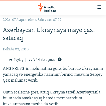
Keçid
linkləri
Əsas
2026, 07 Avqust, cümə, Bakı vaxtı 07:09
məzmuna
GÜNDƏM
Azərbaycan Ukraynaya maye qazı
qayıt
#İZAHLA
Əsas
satacaq
KORRUPSIOMETR
naviqasiyaya
qayıt
Dekabr 02, 2010
#ƏSLINDƏ
Axtarışa
FƏRQƏ BAX
Paylaş
VPN-siz açmaq
keç
QANUNI DOĞRU
ANS PRESS-in məlumatına görə, bu barədə Ukraynanın
yanacaq və energetika nazirinin birinci müavini Serqey
ARAŞDIRMA
Çex məlumat verib.
MULTIMEDIA
Onun sözlərinə görə, artıq Ukrayna tərəfi Azərbaycanla
RADIO ARXIV
VIDEO
bu sahədə əməkdaşlıq barədə memorandum
HAQQIMIZDA
FOTOQALEREYA
OXU ZALI
imzalanmasına razılıq da verib.