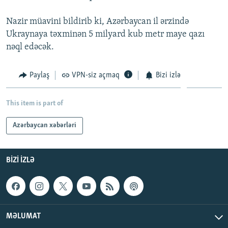
İNFOQRAFIKA
AZƏRBAYCAN ƏDƏBIYYATI KITABXANASI
MISSIYAMIZ
BIZI IZLƏ
Nazir müavini bildirib ki, Azərbaycan il ərzində
KARIKATURA
İSLAM VƏ DEMOKRATIYA
PEŞƏ ETIKASI VƏ JURNALISTIKA STANDARTLARIMIZ
Ukraynaya təxminən 5 milyard kub metr maye qazı
nəql edəcək.
İZ - MƏDƏNIYYƏT PROQRAMI
MATERIALLARIMIZDAN ISTIFADƏ
AZADLIQRADIOSU MOBIL TELEFONUNUZDA
RFE/RL-in bütün saytları
Paylaş
VPN-siz açmaq
Bizi izlə
BIZIMLƏ ƏLAQƏ
XƏBƏR BÜLLETENLƏRIMIZ
This item is part of
Azərbaycan xəbərləri
BIZI IZLƏ
MƏLUMAT