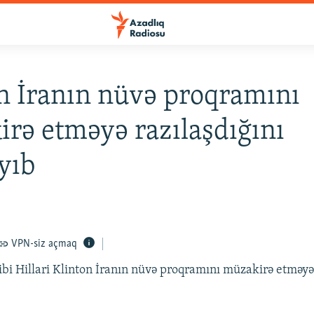
n İranın nüvə proqramını
rə etməyə razılaşdığını
ayıb
VPN-siz açmaq
ibi Hillari Klinton İranın nüvə proqramını müzakirə etməyə 