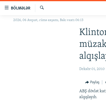
Keçid
BÖLMƏLƏR
linkləri
Axtar
Əsas
2026, 06 Avqust, cümə axşamı, Bakı vaxtı 06:13
GÜNDƏM
məzmuna
#İZAHLA
Klinto
qayıt
Əsas
KORRUPSIOMETR
müzaki
naviqasiyaya
#ƏSLINDƏ
qayıt
alqışl
Axtarışa
FƏRQƏ BAX
keç
QANUNI DOĞRU
Dekabr 01, 2010
ARAŞDIRMA
MULTIMEDIA
Paylaş
RADIO ARXIV
VIDEO
ABŞ dövlət kat
alqışlayıb.
HAQQIMIZDA
FOTOQALEREYA
OXU ZALI