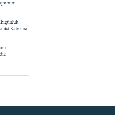
oqramını
 İkigünlük
rəsmisi Katerina
ını
dir.