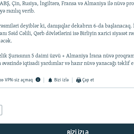
 ABŞ, Çin, Rusiya, İngiltərə, Fransa və Almaniya ilə nüvə pr
ə razılıq verib.
 rəsmiləri deyiblər ki, danışıqlar dekabrın 6-da başlanacaq.
anı Səid Cəlili, Qərb dövlətlərini isə Birliyin xarici siyasət 
dəcək.
lik Şurasının 5 daimi üzvü + Almaniya İrana nüvə proqram
əvəzində iqtisadi yardımlar və hazır nüvə yanacağı təklif e
VPN-siz açmaq
Bizi izlə
Çap et
BIZI IZLƏ