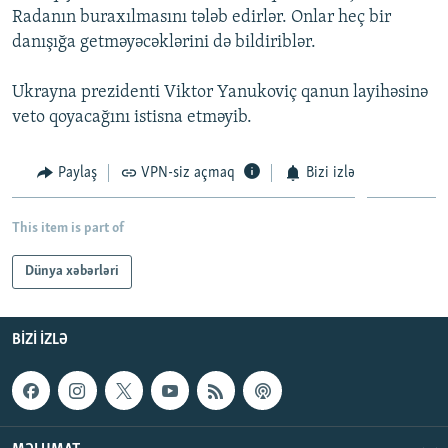
Radanın buraxılmasını tələb edirlər. Onlar heç bir
İNFOQRAFIKA
AZƏRBAYCAN ƏDƏBIYYATI KITABXANASI
MISSIYAMIZ
BIZI IZLƏ
danışığa getməyəcəklərini də bildiriblər.
KARIKATURA
İSLAM VƏ DEMOKRATIYA
PEŞƏ ETIKASI VƏ JURNALISTIKA STANDARTLARIMIZ
Ukrayna prezidenti Viktor Yanukoviç qanun layihəsinə
İZ - MƏDƏNIYYƏT PROQRAMI
MATERIALLARIMIZDAN ISTIFADƏ
veto qoyacağını istisna etməyib.
AZADLIQRADIOSU MOBIL TELEFONUNUZDA
RFE/RL-in bütün saytları
BIZIMLƏ ƏLAQƏ
Paylaş
VPN-siz açmaq
Bizi izlə
XƏBƏR BÜLLETENLƏRIMIZ
This item is part of
Dünya xəbərləri
BIZI IZLƏ