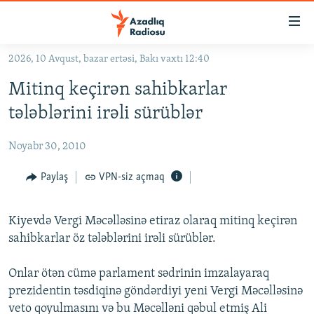
Keçid
linkləri
Əsas
2026, 10 Avqust, bazar ertəsi, Bakı vaxtı 12:40
məzmuna
GÜNDƏM
Mitinq keçirən sahibkarlar
qayıt
#İZAHLA
Əsas
tələblərini irəli sürüblər
KORRUPSIOMETR
naviqasiyaya
qayıt
Noyabr 30, 2010
#ƏSLINDƏ
Axtarışa
FƏRQƏ BAX
Paylaş
VPN-siz açmaq
keç
QANUNI DOĞRU
Kiyevdə Vergi Məcəlləsinə etiraz olaraq mitinq keçirən
ARAŞDIRMA
sahibkarlar öz tələblərini irəli sürüblər.
MULTIMEDIA
Onlar ötən cümə parlament sədrinin imzalayaraq
RADIO ARXIV
VIDEO
prezidentin təsdiqinə göndərdiyi yeni Vergi Məcəlləsinə
HAQQIMIZDA
FOTOQALEREYA
OXU ZALI
veto qoyulmasını və bu Məcəlləni qəbul etmiş Ali