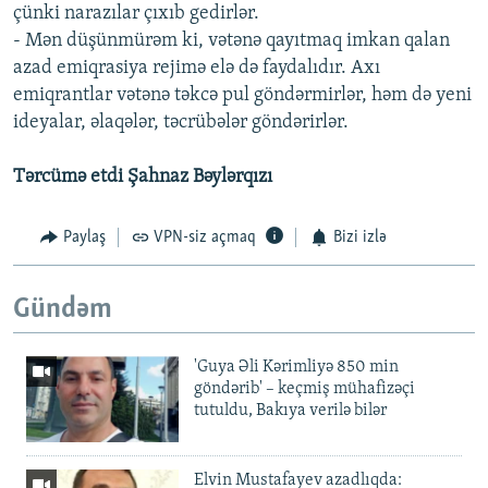
çünki narazılar çıxıb gedirlər.
- Mən düşünmürəm ki, vətənə qayıtmaq imkan qalan
azad emiqrasiya rejimə elə də faydalıdır. Axı
emiqrantlar vətənə təkcə pul göndərmirlər, həm də yeni
ideyalar, əlaqələr, təcrübələr göndərirlər.
Tərcümə etdi Şahnaz Bəylərqızı
Paylaş
VPN-siz açmaq
Bizi izlə
Gündəm
'Guya Əli Kərimliyə 850 min
göndərib' – keçmiş mühafizəçi
tutuldu, Bakıya verilə bilər
Elvin Mustafayev azadlıqda: