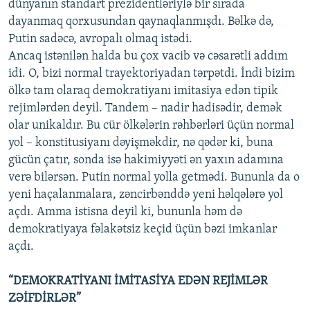
dünyanın standart prezidentləriylə bir sırada
dayanmaq qorxusundan qaynaqlanmışdı. Bəlkə də,
Putin sadəcə, avropalı olmaq istədi.
Ancaq istənilən halda bu çox vacib və cəsarətli addım
idi. O, bizi normal trayektoriyadan tərpətdi. İndi bizim
ölkə tam olaraq demokratiyanı imitasiya edən tipik
rejimlərdən deyil. Tandem – nadir hadisədir, demək
olar unikaldır. Bu cür ölkələrin rəhbərləri üçün normal
yol – konstitusiyanı dəyişməkdir, nə qədər ki, buna
gücün çatır, sonda isə hakimiyyəti ən yaxın adamına
verə bilərsən. Putin normal yolla getmədi. Bununla da o
yeni haçalanmalara, zəncirbənddə yeni həlqələrə yol
açdı. Amma istisna deyil ki, bununla həm də
demokratiyaya fəlakətsiz keçid üçün bəzi imkanlar
açdı.
“DEMOKRATİYANI İMİTASİYA EDƏN REJİMLƏR
ZƏİFDİRLƏR”