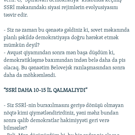
verir. O, “Spiralvarı demokratiya” kitabında keçmiş
SSRİ məkanındakı siyasi rejimlərin evolyusiyasını
təsvir edir.
- Siz nə zaman bu qənaətə gəldiniz ki, sovet məkanında
planlı şəkildə demokratiyaya doğru hərəkət etmək
mümkün deyil?
- Avqust qiyamından sonra mən başa düşdüm ki,
demokratikləşmə baxımından indən belə daha da pis
olacaq. Bu qənaətim Belovejsk razılaşmasından sonra
daha da möhkəmləndi.
“SSRİ DAHA 10-15 İL QALMALIYDI”
- Siz SSRİ-nin buraxılmasını geriyə dönüşü olmayan
nöqtə kimi qiymətləndirirdiniz, yəni məhz bundan
sonra qalib demokratlar hakimiyyəti geri verə
bilməzlər?