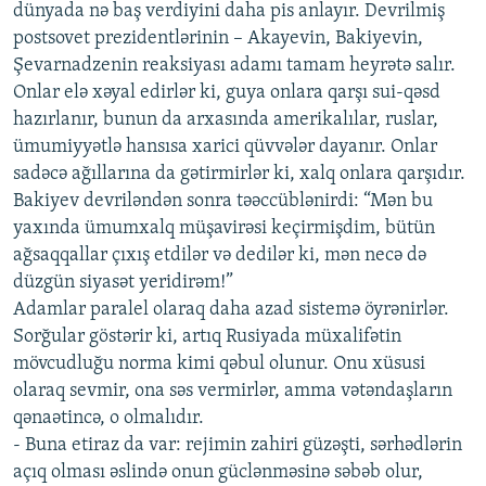
dünyada nə baş verdiyini daha pis anlayır. Devrilmiş
postsovet prezidentlərinin – Akayevin, Bakiyevin,
Şevarnadzenin reaksiyası adamı tamam heyrətə salır.
Onlar elə xəyal edirlər ki, guya onlara qarşı sui-qəsd
hazırlanır, bunun da arxasında amerikalılar, ruslar,
ümumiyyətlə hansısa xarici qüvvələr dayanır. Onlar
sadəcə ağıllarına da gətirmirlər ki, xalq onlara qarşıdır.
Bakiyev devriləndən sonra təəccüblənirdi: “Mən bu
yaxında ümumxalq müşavirəsi keçirmişdim, bütün
ağsaqqallar çıxış etdilər və dedilər ki, mən necə də
düzgün siyasət yeridirəm!”
Adamlar paralel olaraq daha azad sistemə öyrənirlər.
Sorğular göstərir ki, artıq Rusiyada müxalifətin
mövcudluğu norma kimi qəbul olunur. Onu xüsusi
olaraq sevmir, ona səs vermirlər, amma vətəndaşların
qənaətincə, o olmalıdır.
- Buna etiraz da var: rejimin zahiri güzəşti, sərhədlərin
açıq olması əslində onun güclənməsinə səbəb olur,