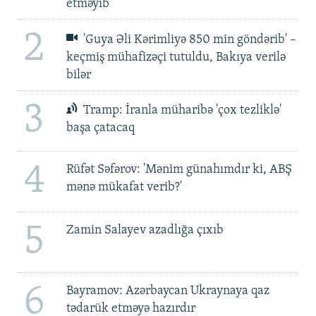
etməyib
2
'Guya Əli Kərimliyə 850 min göndərib' –
keçmiş mühafizəçi tutuldu, Bakıya verilə
bilər
3
Tramp: İranla müharibə 'çox tezliklə'
başa çatacaq
4
Rüfət Səfərov: 'Mənim günahımdır ki, ABŞ
mənə mükafat verib?'
5
Zamin Salayev azadlığa çıxıb
6
Bayramov: Azərbaycan Ukraynaya qaz
tədarük etməyə hazırdır