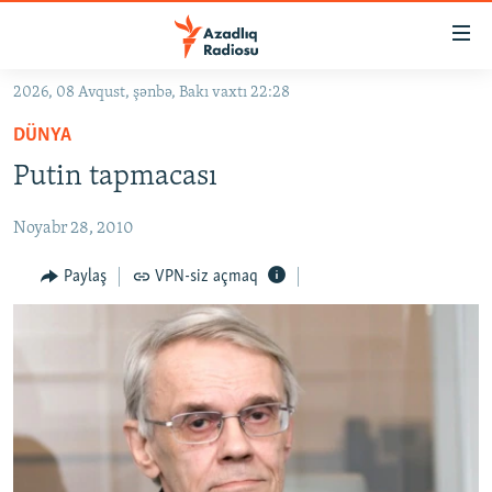
Keçid
linkləri
Əsas
2026, 08 Avqust, şənbə, Bakı vaxtı 22:28
məzmuna
GÜNDƏM
DÜNYA
qayıt
#İZAHLA
Əsas
Putin tapmacası
KORRUPSIOMETR
naviqasiyaya
qayıt
Noyabr 28, 2010
#ƏSLINDƏ
Axtarışa
FƏRQƏ BAX
Paylaş
VPN-siz açmaq
keç
QANUNI DOĞRU
ARAŞDIRMA
MULTIMEDIA
RADIO ARXIV
VIDEO
HAQQIMIZDA
FOTOQALEREYA
OXU ZALI