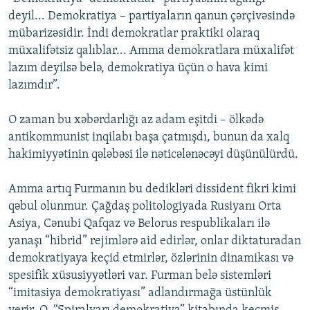
deyil... Demokratiya – partiyaların qanun çərçivəsində
mübarizəsidir. İndi demokratlar praktiki olaraq
müxalifətsiz qalıblar... Amma demokratlara müxalifət
lazım deyilsə belə, demokratiya üçün o hava kimi
lazımdır”.
O zaman bu xəbərdarlığı az adam eşitdi – ölkədə
antikommunist inqilabı başa çatmışdı, bunun da xalq
hakimiyyətinin qələbəsi ilə nəticələnəcəyi düşünülürdü.
Amma artıq Furmanın bu dedikləri dissident fikri kimi
qəbul olunmur. Çağdaş politologiyada Rusiyanı Orta
Asiya, Cənubi Qafqaz və Belorus respublikaları ilə
yanaşı “hibrid” rejimlərə aid edirlər, onlar diktaturadan
demokratiyaya keçid etmirlər, özlərinin dinamikası və
spesifik xüsusiyyətləri var. Furman belə sistemləri
“imitasiya demokratiyası” adlandırmağa üstünlük