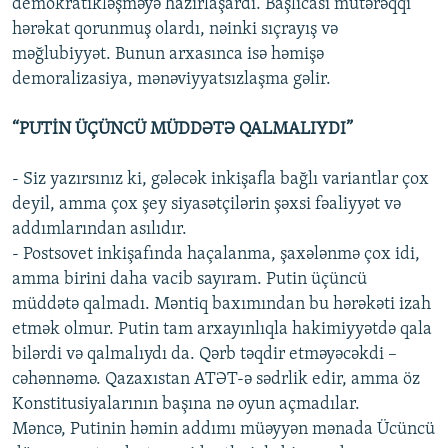
demokratikləşməyə hazırlaşardı. Başlıcası mütərəqqi
hərəkat qorunmuş olardı, nəinki sıçrayış və
məğlubiyyət. Bunun arxasınca isə həmişə
demoralizasiya, mənəviyyatsızlaşma gəlir.
“PUTİN ÜÇÜNCÜ MÜDDƏTƏ QALMALIYDI”
- Siz yazırsınız ki, gələcək inkişafla bağlı variantlar çox
deyil, amma çox şey siyasətçilərin şəxsi fəaliyyət və
addımlarından asılıdır.
- Postsovet inkişafında haçalanma, şaxələnmə çox idi,
amma birini daha vacib sayıram. Putin üçüncü
müddətə qalmadı. Məntiq baxımından bu hərəkəti izah
etmək olmur. Putin tam arxayınlıqla hakimiyyətdə qala
bilərdi və qalmalıydı da. Qərb təqdir etməyəcəkdi –
cəhənnəmə. Qazaxıstan ATƏT-ə sədrlik edir, amma öz
Konstitusiyalarının başına nə oyun açmadılar.
Məncə, Putinin həmin addımı müəyyən mənada Ücüncü