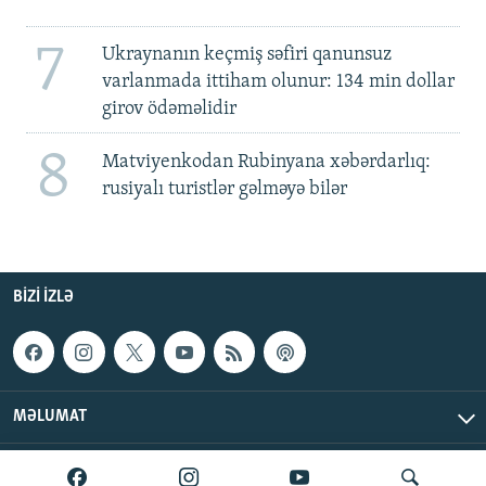
7
Ukraynanın keçmiş səfiri qanunsuz
varlanmada ittiham olunur: 134 min dollar
girov ödəməlidir
8
Matviyenkodan Rubinyana xəbərdarlıq:
rusiyalı turistlər gəlməyə bilər
BIZI IZLƏ
MƏLUMAT
AzadlıqRadiosu © 2026 Inc. | Bütün hüquqlar qorunur