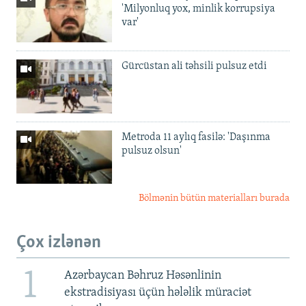
'Milyonluq yox, minlik korrupsiya
var'
Gürcüstan ali təhsili pulsuz etdi
Metroda 11 aylıq fasilə: 'Daşınma
pulsuz olsun'
Bölmənin bütün materialları burada
Çox izlənən
1
Azərbaycan Bəhruz Həsənlinin
ekstradisiyası üçün hələlik müraciət