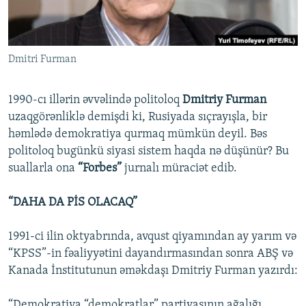
İNFOQRAFIKA
AZƏRBAYCAN ƏDƏBIYYATI KITABXANASI
MISSIYAMIZ
BIZI IZLƏ
KARIKATURA
İSLAM VƏ DEMOKRATIYA
PEŞƏ ETIKASI VƏ JURNALISTIKA STANDARTLARIMIZ
Dmitri Furman
İZ - MƏDƏNIYYƏT PROQRAMI
MATERIALLARIMIZDAN ISTIFADƏ
AZADLIQRADIOSU MOBIL TELEFONUNUZDA
RFE/RL-in bütün saytları
1990-cı illərin əvvəlində politoloq
Dmitriy Furman
BIZIMLƏ ƏLAQƏ
uzaqgörənliklə demişdi ki, Rusiyada sıçrayışla, bir
həmlədə demokratiya qurmaq mümkün deyil. Bəs
XƏBƏR BÜLLETENLƏRIMIZ
politoloq bugünkü siyasi sistem haqda nə düşünür? Bu
suallarla ona
“Forbes”
jurnalı müraciət edib.
“DAHA DA PİS OLACAQ”
1991-ci ilin oktyabrında, avqust qiyamından ay yarım və
“KPSS”-in fəaliyyətini dayandırmasından sonra ABŞ və
Kanada İnstitutunun əməkdaşı Dmitriy Furman yazırdı:
“Demokratiya “demokratlar” partiyasının ağalığı