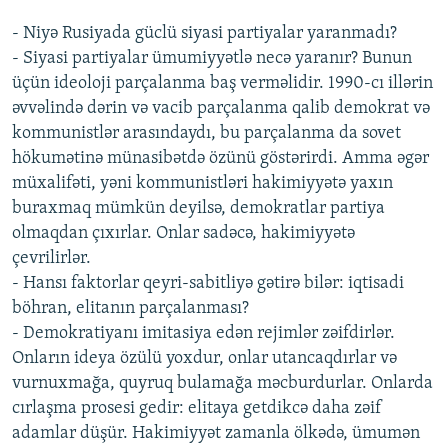
- Niyə Rusiyada güclü siyasi partiyalar yaranmadı?
- Siyasi partiyalar ümumiyyətlə necə yaranır? Bunun
üçün ideoloji parçalanma baş verməlidir. 1990-cı illərin
əvvəlində dərin və vacib parçalanma qalib demokrat və
kommunistlər arasındaydı, bu parçalanma da sovet
hökumətinə münasibətdə özünü göstərirdi. Amma əgər
müxalifəti, yəni kommunistləri hakimiyyətə yaxın
buraxmaq mümkün deyilsə, demokratlar partiya
olmaqdan çıxırlar. Onlar sadəcə, hakimiyyətə
çevrilirlər.
- Hansı faktorlar qeyri-sabitliyə gətirə bilər: iqtisadi
böhran, elitanın parçalanması?
- Demokratiyanı imitasiya edən rejimlər zəifdirlər.
Onların ideya özülü yoxdur, onlar utancaqdırlar və
vurnuxmağa, quyruq bulamağa məcburdurlar. Onlarda
cırlaşma prosesi gedir: elitaya getdikcə daha zəif
adamlar düşür. Hakimiyyət zamanla ölkədə, ümumən