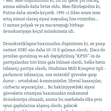
- Bəli. Mən düşünürdüm ki, bu bir qədər pis olacaq,
amma əslində daha betər oldu. Mən fikirləşirdim ki,
Putinə daha sürətlə keçərik. 1991-ci ildən sonra mən
artıq xüsusi olaraq siyasi məyusluq hiss etmirdim...
O zaman polyak və ya macarsayağı birbaşa
demokratiyaya keçid mümkünsüz idi.
Demokratikləşmə baxımından düşünürəm ki, ən yaxşı
variant SSRİ-nin daha 10-15 il qalması olardı. Eləcə də
yenidən qurulmuş və adı dəyişdirilmiş “KPSS”-in də
partiyalardan biri kimi qala bilməsi olardı, bəlkə hətta
inhisarçı partiya olardı, Hindistan Milli Konqresi tipli –
parlament inhisarçısı, ona müxtəlif qüvvələr qarşı
durur – ortodoksal-kommunistlər, liberal bazarçılar,
cürbəcür separatçılar... Bu hakimiyyətdəki siyasi
qüvvələrin rotasiyası baxımından mükəmməl
demokratiya olmazdı, amma bu mərhələdə ölkə yeni
oyun qaydalarına alışmış olardı, gələcək