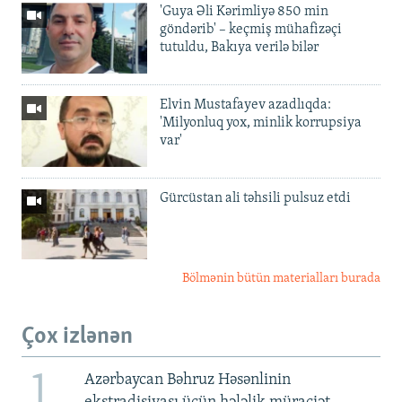
'Guya Əli Kərimliyə 850 min
göndərib' – keçmiş mühafizəçi
tutuldu, Bakıya verilə bilər
Elvin Mustafayev azadlıqda:
'Milyonluq yox, minlik korrupsiya
var'
Gürcüstan ali təhsili pulsuz etdi
Bölmənin bütün materialları burada
Çox izlənən
1
Azərbaycan Bəhruz Həsənlinin