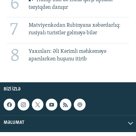
6
təzyiqdən danışır
7
Matviyenkodan Rubinyana xəbərdarlıq:
rusiyalı turistlər gəlməyə bilər
8
Yaxınları: Əli Kərimli məhkəməyə
aparılarkən huşunu itirib
BIZI IZLƏ
MƏLUMAT