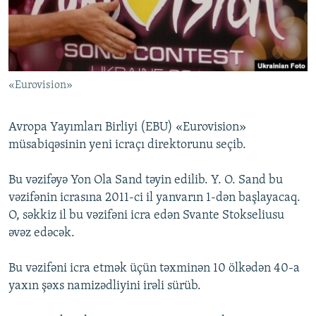
İNFOQRAFIKA
AZƏRBAYCAN ƏDƏBIYYATI KITABXANASI
MISSIYAMIZ
BIZI IZLƏ
KARIKATURA
İSLAM VƏ DEMOKRATIYA
PEŞƏ ETIKASI VƏ JURNALISTIKA STANDARTLARIMIZ
İZ - MƏDƏNIYYƏT PROQRAMI
MATERIALLARIMIZDAN ISTIFADƏ
«Eurovision»
AZADLIQRADIOSU MOBIL TELEFONUNUZDA
RFE/RL-in bütün saytları
BIZIMLƏ ƏLAQƏ
Avropa Yayımları Birliyi (EBU) «Eurovision»
XƏBƏR BÜLLETENLƏRIMIZ
müsabiqəsinin yeni icraçı direktorunu seçib.
Bu vəzifəyə Yon Ola Sand təyin edilib. Y. O. Sand bu
vəzifənin icrasına 2011-ci il yanvarın 1-dən başlayacaq.
O, səkkiz il bu vəzifəni icra edən Svante Stokseliusu
əvəz edəcək.
Bu vəzifəni icra etmək üçün təxminən 10 ölkədən 40-a
yaxın şəxs namizədliyini irəli sürüb.