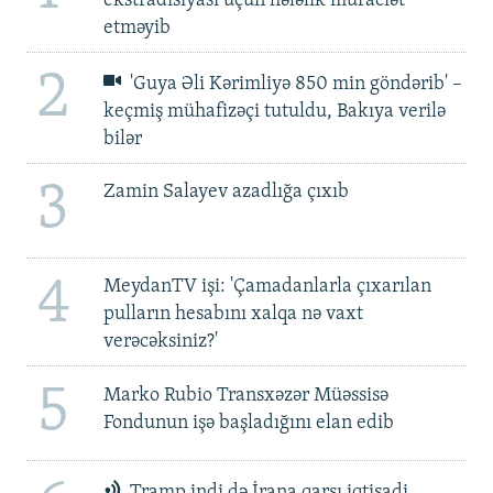
ekstradisiyası üçün hələlik müraciət
etməyib
2
'Guya Əli Kərimliyə 850 min göndərib' –
keçmiş mühafizəçi tutuldu, Bakıya verilə
bilər
3
Zamin Salayev azadlığa çıxıb
4
MeydanTV işi: 'Çamadanlarla çıxarılan
pulların hesabını xalqa nə vaxt
verəcəksiniz?'
5
Marko Rubio Transxəzər Müəssisə
Fondunun işə başladığını elan edib
Tramp indi də İrana qarşı iqtisadi