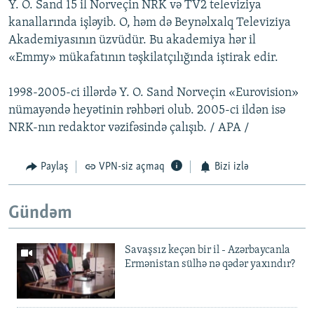
Y. O. Sand 15 il Norveçin NRK və TV2 televiziya
kanallarında işləyib. O, həm də Beynəlxalq Televiziya
Akademiyasının üzvüdür. Bu akademiya hər il
«Emmy» mükafatının təşkilatçılığında iştirak edir.
1998-2005-ci illərdə Y. O. Sand Norveçin «Eurovision»
nümayəndə heyətinin rəhbəri olub. 2005-ci ildən isə
NRK-nın redaktor vəzifəsində çalışıb. / APA /
Paylaş
VPN-siz açmaq
Bizi izlə
Gündəm
Savaşsız keçən bir il - Azərbaycanla
Ermənistan sülhə nə qədər yaxındır?