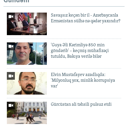
Gündəm
Savaşsız keçən bir il - Azərbaycanla
Ermənistan sülhə nə qədər yaxındır?
'Guya Əli Kərimliyə 850 min
göndərib' – keçmiş mühafizəçi
tutuldu, Bakıya verilə bilər
Elvin Mustafayev azadlıqda:
'Milyonluq yox, minlik korrupsiya
var'
Gürcüstan ali təhsili pulsuz etdi