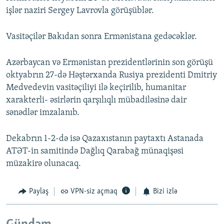
işlər naziri Sergey Lavrovla görüşüblər.
Vasitəçilər Bakıdan sonra Ermənistana gedəcəklər.
Azərbaycan və Ermənistan prezidentlərinin son görüşü
oktyabrın 27-də Həştərxanda Rusiya prezidenti Dmitriy
Medvedevin vasitəçiliyi ilə keçirilib, humanitar
xarakterli- əsirlərin qarşılıqlı mübadiləsinə dair
sənədlər imzalanıb.
Dekabrın 1-2-də isə Qazaxıstanın paytaxtı Astanada
ATƏT-in samitində Dağlıq Qarabağ münaqişəsi
müzakirə olunacaq.
Paylaş
VPN-siz açmaq
Bizi izlə