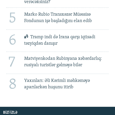
verəcəksiniz?'
5
Marko Rubio Transxəzər Müəssisə
Fondunun işə başladığını elan edib
6
Tramp indi də İrana qarşı iqtisadi
təzyiqdən danışır
7
Matviyenkodan Rubinyana xəbərdarlıq:
rusiyalı turistlər gəlməyə bilər
8
Yaxınları: Əli Kərimli məhkəməyə
aparılarkən huşunu itirib
BIZI IZLƏ