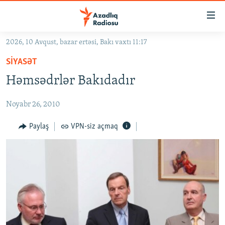
Keçid
linkləri
Əsas
2026, 10 Avqust, bazar ertəsi, Bakı vaxtı 11:17
məzmuna
GÜNDƏM
SIYASƏT
qayıt
#İZAHLA
Əsas
Həmsədrlər Bakıdadır
KORRUPSIOMETR
naviqasiyaya
qayıt
Noyabr 26, 2010
#ƏSLINDƏ
Axtarışa
FƏRQƏ BAX
Paylaş
VPN-siz açmaq
keç
QANUNI DOĞRU
ARAŞDIRMA
MULTIMEDIA
RADIO ARXIV
VIDEO
HAQQIMIZDA
FOTOQALEREYA
OXU ZALI