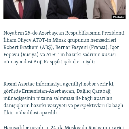
İNFOQRAFIKA
AZƏRBAYCAN ƏDƏBIYYATI KITABXANASI
MISSIYAMIZ
BIZI IZLƏ
KARIKATURA
İSLAM VƏ DEMOKRATIYA
PEŞƏ ETIKASI VƏ JURNALISTIKA STANDARTLARIMIZ
İZ - MƏDƏNIYYƏT PROQRAMI
MATERIALLARIMIZDAN ISTIFADƏ
Noyabrın 25-də Azərbaycan Respublikasının Prezidenti
AZADLIQRADIOSU MOBIL TELEFONUNUZDA
RFE/RL-in bütün saytları
İlham Əliyev ATƏT-in Minsk qrupunun həmsədrləri
BIZIMLƏ ƏLAQƏ
Robert Bratkeni (ABŞ), Bernar Fasyeni (Fransa), İqor
Popovu (Rusiya) və ATƏT-in hazırkı sədrinin xüsusi
XƏBƏR BÜLLETENLƏRIMIZ
nümayəndəsi Anji Kaspşiki qəbul etmişdir.
Rəsmi Azərtac informasiya agentliyi xəbər verir ki,
görüşdə Ermənistan-Azərbaycan, Dağlıq Qarabağ
münaqişəsinin nizama salınması ilə bağlı aparılan
danışıqların hazırkı vəziyyəti və perspektivləri ilə bağlı
fikir mübadiləsi aparılıb.
Həmsədrlər noyabrın 24-də Moskvada Rusiyanın xarici