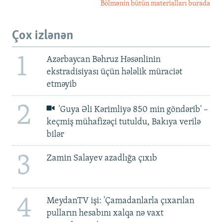
Bölmənin bütün materialları burada
Çox izlənən
1
Azərbaycan Bəhruz Həsənlinin
ekstradisiyası üçün hələlik müraciət
etməyib
2
'Guya Əli Kərimliyə 850 min göndərib' –
keçmiş mühafizəçi tutuldu, Bakıya verilə
bilər
3
Zamin Salayev azadlığa çıxıb
4
MeydanTV işi: 'Çamadanlarla çıxarılan
pulların hesabını xalqa nə vaxt